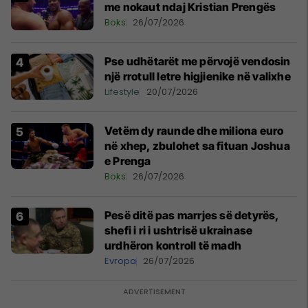
me nokaut ndaj Kristian Prengës
Boks
26/07/2026
Pse udhëtarët me përvojë vendosin
një rrotull letre higjienike në valixhe
Lifestyle
20/07/2026
Vetëm dy raunde dhe miliona euro
në xhep, zbulohet sa fituan Joshua
e Prenga
Boks
26/07/2026
Pesë ditë pas marrjes së detyrës,
shefi i ri i ushtrisë ukrainase
urdhëron kontroll të madh
Evropa
26/07/2026