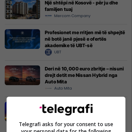
Një shtëpi në Kosovë - për ju dhe
familjen tuaj
Mercom Company
Profesionet me rritjen më të shpejtë
në botë janë pjesë e ofertës
akademike të UBT-së
UBT
Deri në 10,000 euro zbritje – nisuni
drejt detit me Nissan Hybrid nga
Auto Mita
Auto Mita
Përjetojeni Sunny Hill Festival 2026
me energjinë e Shell-it
Sunny Hill Festival
Telegrafi asks for your consent to use
your personal data for the following