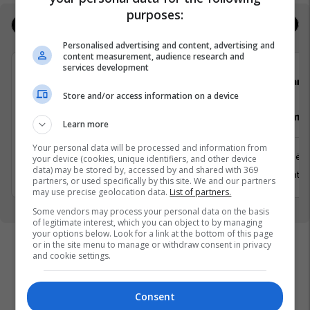
purposes:
Jobs
Real Estate
Personalised advertising and content, advertising and
content measurement, audience research and
services development
Avedo Kosovo
Darda
Store and/or access information on a device
Recepsioniste
Vozitës me 
Learn more
Your personal data will be processed and information from
Prishtinë
Prishtinë
your device (cookies, unique identifiers, and other device
data) may be stored by, accessed by and shared with 369
31 Korrik 2026
13 Gusht 2
partners, or used specifically by this site. We and our partners
may use precise geolocation data.
List of partners.
Some vendors may process your personal data on the basis
of legitimate interest, which you can object to by managing
your options below. Look for a link at the bottom of this page
or in the site menu to manage or withdraw consent in privacy
and cookie settings.
Consent