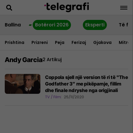
Ballina
Botërori 2026
Eksperti
Të fu
Prishtina
Prizreni
Peja
Ferizaj
Gjakova
Mitrov
Andy Garcia
2 Artikuj
Coppola sjell një version të ri të "The
Godfather 3” me pikëpamje, fillim
dhe finale ndryshe nga origjinali
TV / Film
25/11/2020