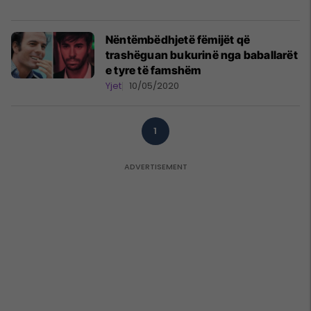
Nëntëmbëdhjetë fëmijët që
trashëguan bukurinë nga baballarët
e tyre të famshëm
Yjet
10/05/2020
1