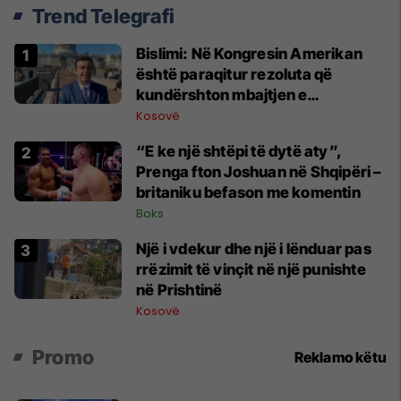
Trend Telegrafi
Bislimi: Në Kongresin Amerikan
është paraqitur rezoluta që
kundërshton mbajtjen e
Asamblesë Parlamentare të
Kosovë
OSBE-së në Beograd
“E ke një shtëpi të dytë aty”,
Prenga fton Joshuan në Shqipëri –
britaniku befason me komentin
Boks
Një i vdekur dhe një i lënduar pas
rrëzimit të vinçit në një punishte
në Prishtinë
Kosovë
Promo
Reklamo këtu