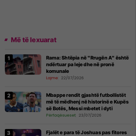
Më të lexuarat
Rama: Shtëpia në "Rrugën A" është
ndërtuar pa leje dhe në pronë
komunale
Lajme
22/07/2026
Mbappe rendit gjashtë futbollistët
më të mëdhenj në historinë e Kupës
së Botës, Messi mbetet i dyti
Përfaqësueset
23/07/2026
Fjalët e para të Joshuas pas fitores