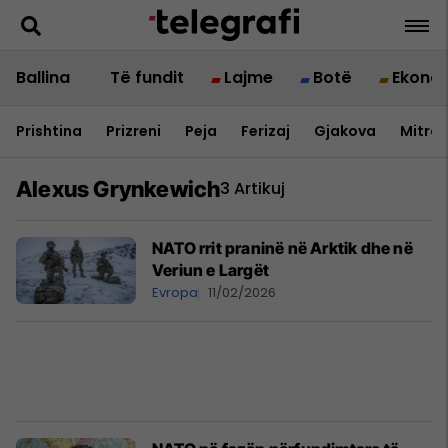
Ballina
Të fundit
Lajme
Botë
Ekono
Prishtina
Prizreni
Peja
Ferizaj
Gjakova
Mitrov
Alexus Grynkewich
3 Artikuj
NATO rrit praninë në Arktik dhe në
Veriun e Largët
Evropa
11/02/2026