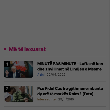
Më të lexuarat
MINUTË PAS MINUTE - Lufta në Iran
dhe zhvillimet në Lindjen e Mesme
Azia
02/04/2026
Pse Fidel Castro gjithmonë mbante
dy orë të markës Rolex? (Foto)
Interesante
29/11/2016