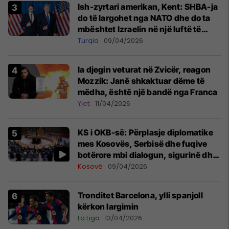
Ish-zyrtari amerikan, Kent: SHBA-ja
do të largohet nga NATO dhe do ta
mbështet Izraelin në një luftë të
mundshme me Turqinë në Siri
Turqia
09/04/2026
Ia djegin veturat në Zvicër, reagon
Mozzik: Janë shkaktuar dëme të
mëdha, është një bandë nga Franca
Yjet
11/04/2026
KS i OKB-së: Përplasje diplomatike
mes Kosovës, Serbisë dhe fuqive
botërore mbi dialogun, sigurinë dhe
UNMIK-un
Kosovë
09/04/2026
Tronditet Barcelona, ylli spanjoll
kërkon largimin
La Liga
13/04/2026