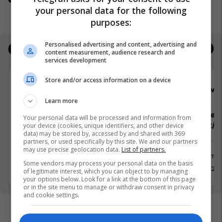
Interia
your personal data for the following
purposes:
Personalised advertising and content, advertising and
Jobs
Real Estate
content measurement, audience research and
services development
Store and/or access information on a device
KRU "Drini i Bardhë" Sh.A-Pejë
Viva 
Learn more
Inkasant me kontratë & Inkasant
Department
Your personal data will be processed and information from
Sezonal
Sektorist/e
your device (cookies, unique identifiers, and other device
data) may be stored by, accessed by and shared with 369
partners, or used specifically by this site. We and our partners
may use precise geolocation data.
List of partners.
Shërbime 
Some vendors may process your personal data on the basis
30 Prill 2026
30 Maj 20
of legitimate interest, which you can object to by managing
your options below. Look for a link at the bottom of this page
or in the site menu to manage or withdraw consent in privacy
and cookie settings.