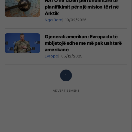
NATO në fazën përfundimtare të
planifikimit për një mision të ri në
Arktik
Nga Bota
10/02/2026
Gjenerali amerikan: Evropa do të
mbijetojë edhe me më pak ushtarë
amerikanë
Evropa
05/12/2025
1