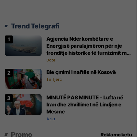
Trend Telegrafi
Agjencia Ndërkombëtare e
Energjisë paralajmëron për një
tronditje historike të furnizimit me
naftë, ndërsa lufta me Iranin mbyt
Botë
tregjet globale
Bie çmimi i naftës në Kosovë
Të Tjera
MINUTË PAS MINUTE - Lufta në
Iran dhe zhvillimet në Lindjen e
Mesme
Azia
Promo
Reklamo këtu