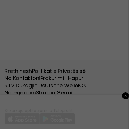
Rreth nesh
Politikat e Privatësisë
Na Kontaktoni
Prokurimi i Hapur
RTV Dukagjini
Deutsche Welle
ICK
Ndreqe.com
Shkabaj
Germin
×
Shkarkoje aplikacionin e Telegrafit