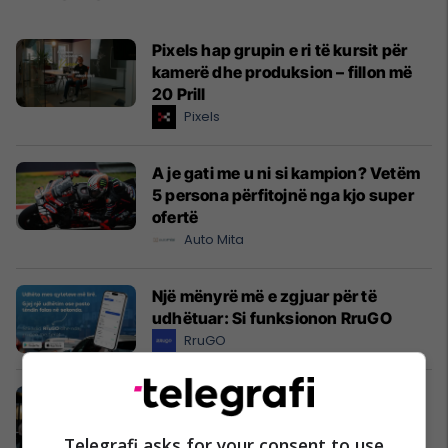
Pixels hap grupin e ri të kursit për
kamerë dhe produksion – fillon më
20 Prill
Pixels
A je gati me u ni si kampion? Vetëm
5 persona përfitojnë nga kjo super
ofertë
Auto Mita
Një mënyrë më e zgjuar për të
udhëtuar: Si funksionon RruGO
RruGO
Hapet showroomi më i madh në
Kosovë për panele dekorative – mbi
1000m² inspirim për dizajn modern
Telegrafi asks for your consent to use