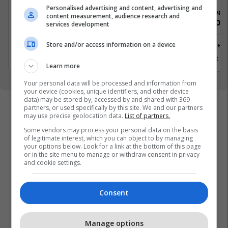
Personalised advertising and content, advertising and
Senior Product Designer (UX/UI) 4-
Senior Lead
content measurement, audience research and
Day Workweek
.NET) 4-Da
services development
Prishtinë
Store and/or access information on a device
Prishtinë
7 Gusht 2026
5 Gusht 2
Learn more
Your personal data will be processed and information from
your device (cookies, unique identifiers, and other device
data) may be stored by, accessed by and shared with 369
partners, or used specifically by this site. We and our partners
may use precise geolocation data.
List of partners.
Some vendors may process your personal data on the basis
of legitimate interest, which you can object to by managing
your options below. Look for a link at the bottom of this page
or in the site menu to manage or withdraw consent in privacy
and cookie settings.
Consent
Manage options