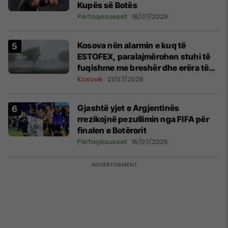
Kupës së Botës
Përfaqësueset
18/07/2026
Kosova nën alarmin e kuq të
ESTOFEX, paralajmërohen stuhi të
fuqishme me breshër dhe erëra të
forta
Kosovë
21/07/2026
Gjashtë yjet e Argjentinës
rrezikojnë pezullimin nga FIFA për
finalen e Botërorit
Përfaqësueset
16/07/2026