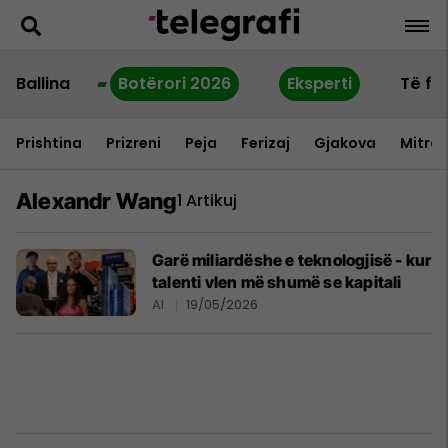
Ballina
Botërori 2026
Eksperti
Të fu
Prishtina
Prizreni
Peja
Ferizaj
Gjakova
Mitrov
Alexandr Wang
1 Artikuj
Garë miliardëshe e teknologjisë - kur
talenti vlen më shumë se kapitali
AI
19/05/2026