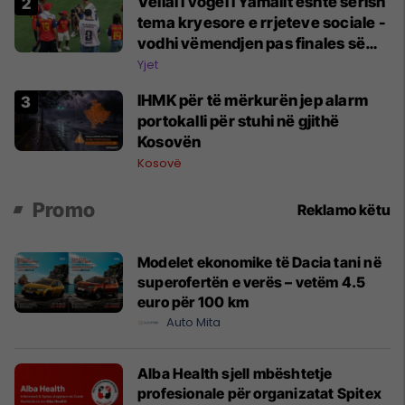
Vëllai i vogël i Yamalit është sërish
tema kryesore e rrjeteve sociale -
vodhi vëmendjen pas finales së
Kupës së Botës
Yjet
​IHMK për të mërkurën jep alarm
portokalli për stuhi në gjithë
Kosovën
Kosovë
Promo
Reklamo këtu
Modelet ekonomike të Dacia tani në
superofertën e verës – vetëm 4.5
euro për 100 km
Auto Mita
Alba Health sjell mbështetje
profesionale për organizatat Spitex