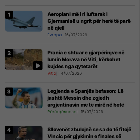
Aeroplani më i ri luftarak i
Gjermanisë u ngrit për herë të parë
në qiell
Evropa
16/07/2026
Prania e shtuar e gjarpërinjve në
lumin Morava në Viti, kërkohet
kujdes nga qytetarët
Vitia
14/07/2026
Legjenda e Spanjës befason: Lë
jashtë Messin dhe zgjedh
argjentinasin më të mirë në botë
Përfaqësueset
15/07/2026
Sllovenët zbulojnë se sa do të fitojë
Vincic për gjykimin e finales së