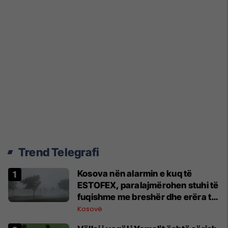
Trend Telegrafi
Kosova nën alarmin e kuq të
ESTOFEX, paralajmërohen stuhi të
fuqishme me breshër dhe erëra të
forta
Kosovë