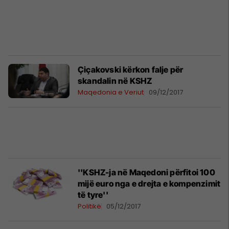
Çiçakovski kërkon falje për
skandalin në KSHZ
Maqedonia e Veriut
09/12/2017
''KSHZ-ja në Maqedoni përfitoi 100
mijë euro nga e drejta e kompenzimit
të tyre''
Politikë
05/12/2017