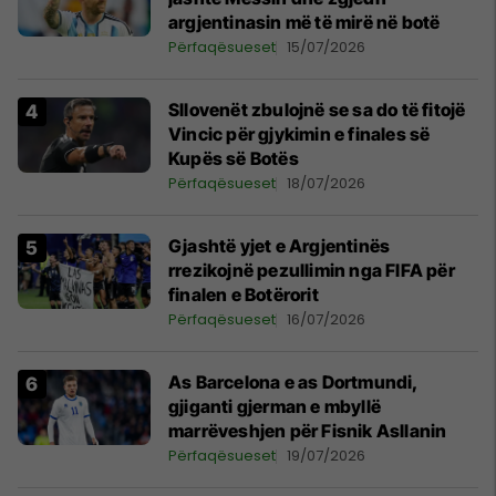
argjentinasin më të mirë në botë
Përfaqësueset
15/07/2026
Sllovenët zbulojnë se sa do të fitojë
Vincic për gjykimin e finales së
Kupës së Botës
Përfaqësueset
18/07/2026
Gjashtë yjet e Argjentinës
rrezikojnë pezullimin nga FIFA për
finalen e Botërorit
Përfaqësueset
16/07/2026
As Barcelona e as Dortmundi,
gjiganti gjerman e mbyllë
marrëveshjen për Fisnik Asllanin
Përfaqësueset
19/07/2026