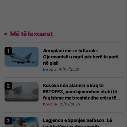
Më të lexuarat
Aeroplani më i ri luftarak i
Gjermanisë u ngrit për herë të parë
në qiell
Evropa
16/07/2026
Kosova nën alarmin e kuq të
ESTOFEX, paralajmërohen stuhi të
fuqishme me breshër dhe erëra të
forta
Kosovë
21/07/2026
Legjenda e Spanjës befason: Lë
jashtë Messin dhe zgjedh