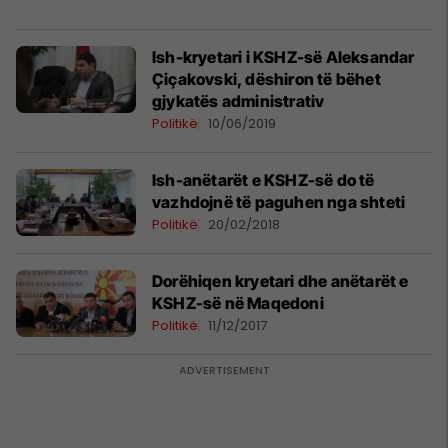
Ish-kryetari i KSHZ-së Aleksandar
Çiçakovski, dëshiron të bëhet
gjykatës administrativ
Politikë
10/06/2019
Ish-anëtarët e KSHZ-së do të
vazhdojnë të paguhen nga shteti
Politikë
20/02/2018
Dorëhiqen kryetari dhe anëtarët e
KSHZ-së në Maqedoni
Politikë
11/12/2017