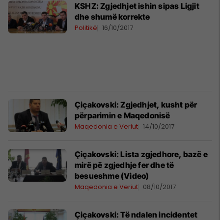
KSHZ: Zgjedhjet ishin sipas Ligjit
dhe shumë korrekte
Politikë
16/10/2017
Çiçakovski: Zgjedhjet, kusht për
përparimin e Maqedonisë
Maqedonia e Veriut
14/10/2017
Çiçakovski: Lista zgjedhore, bazë e
mirë pë zgjedhje fer dhe të
besueshme (Video)
Maqedonia e Veriut
08/10/2017
Çiçakovski: Të ndalen incidentet