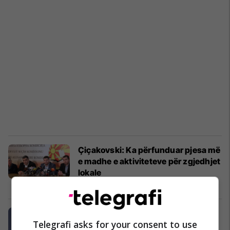
Çiçakovski: Ka përfunduar pjesa më
e madhe e aktiviteteve për zgjedhjet
lokale
Politikë
01/09/2017
Milloshoski: Çiçakovski po sillet si
Telegrafi asks for your consent to use
gjykatës dhe jo si kryetar