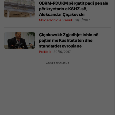
OBRM-PDUKM përgatit padi penale
për kryetarin e KSHZ-së,
Aleksandar Çiçakovski
Maqedonia e Veriut
01/11/2017
Çiçakovski: Zgjedhjet ishin në
pajtim me Kushtetutën dhe
standardet evropiane
Politikë
30/10/2017