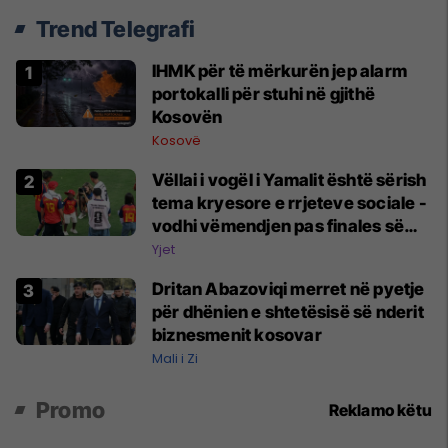
Trend Telegrafi
​IHMK për të mërkurën jep alarm
portokalli për stuhi në gjithë
Kosovën
Kosovë
Vëllai i vogël i Yamalit është sërish
tema kryesore e rrjeteve sociale -
vodhi vëmendjen pas finales së
Kupës së Botës
Yjet
Dritan Abazoviqi merret në pyetje
për dhënien e shtetësisë së nderit
biznesmenit kosovar
Mali i Zi
Promo
Reklamo këtu