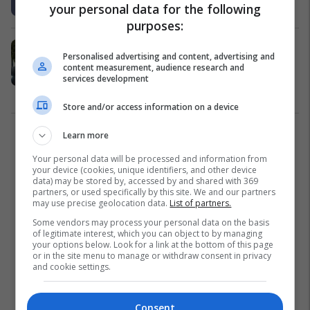
your personal data for the following
Politikë
17/12/2016
purposes:
Mediat maqedonase: Zhduket
Personalised advertising and content, advertising and
kryetari i KSHZ-së, Aleksandar
content measurement, audience research and
Çiçakovski
services development
Politikë
12/12/2016
Store and/or access information on a device
Learn more
1
Your personal data will be processed and information from
your device (cookies, unique identifiers, and other device
data) may be stored by, accessed by and shared with 369
partners, or used specifically by this site. We and our partners
may use precise geolocation data.
List of partners.
Some vendors may process your personal data on the basis
of legitimate interest, which you can object to by managing
your options below. Look for a link at the bottom of this page
or in the site menu to manage or withdraw consent in privacy
and cookie settings.
Consent