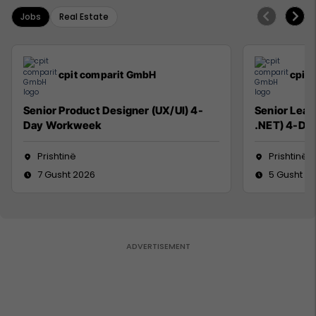
Jobs
Real Estate
cpit comparit GmbH
cpit
Senior Product Designer (UX/UI) 4-
Senior Lead
Day Workweek
.NET) 4-Da
Prishtinë
Prishtinë
7 Gusht 2026
5 Gusht 2