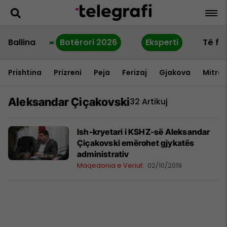
Ballina
Botërori 2026
Eksperti
Të fu
Prishtina
Prizreni
Peja
Ferizaj
Gjakova
Mitrov
Aleksandar Çiçakovski
32 Artikuj
Ish-kryetari i KSHZ-së Aleksandar
Çiçakovski emërohet gjykatës
administrativ
Maqedonia e Veriut
02/10/2019