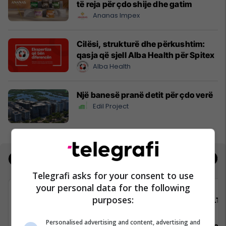
të reja për çdo shije dhe gatim
Ananas Impex
Cilësi, strukturë dhe përkushtim:
qasja që sjell Alba Health për Spitex
Alba Health
Një banesë pranë detit për çdo verë
Edil Project
Jobs
Real Estate
Telegrafi asks for your consent to use
your personal data for the following
purposes:
Avedo Kosovo
ALTI
Personalised advertising and content, advertising and
Recepsioniste
Asistente e