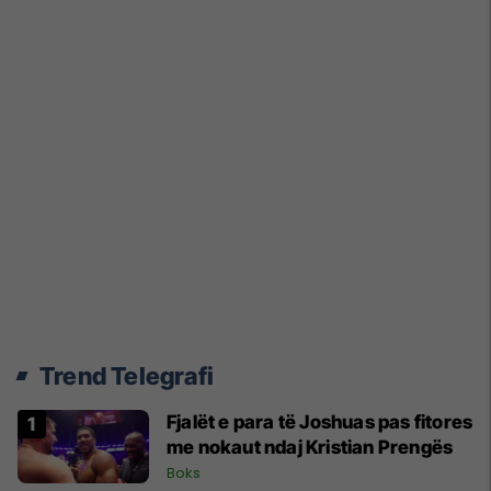
Trend Telegrafi
Fjalët e para të Joshuas pas fitores
me nokaut ndaj Kristian Prengës
Boks