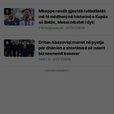
Mbappe rendit gjashtë futbollistët
më të mëdhenj në historinë e Kupës
së Botës, Messi mbetet i dyti
Përfaqësueset
23/07/2026
Dritan Abazoviqi merret në pyetje
për dhënien e shtetësisë së nderit
biznesmenit kosovar
Mali i Zi
21/07/2026