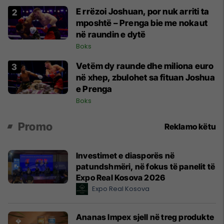
E rrëzoi Joshuan, por nuk arriti ta
mposhtë – Prenga bie me nokaut
në raundin e dytë
Boks
Vetëm dy raunde dhe miliona euro
në xhep, zbulohet sa fituan Joshua
e Prenga
Boks
Promo
Reklamo këtu
Investimet e diasporës në
patundshmëri, në fokus të panelit të
Expo Real Kosova 2026
Expo Real Kosova
Ananas Impex sjell në treg produkte