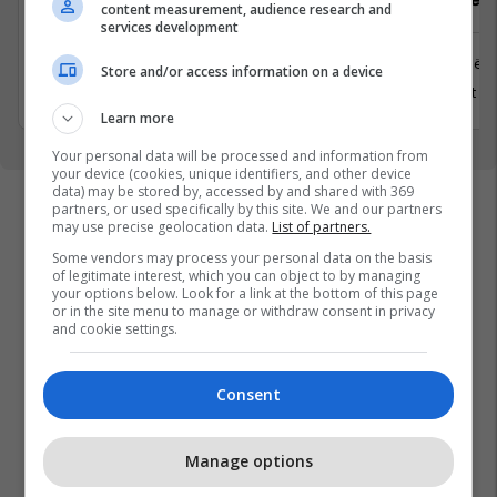
content measurement, audience research and
services development
Prishtinë
Prishtinë
Store and/or access information on a device
31 Korrik 2026
8 Gusht 2
Learn more
Your personal data will be processed and information from
your device (cookies, unique identifiers, and other device
data) may be stored by, accessed by and shared with 369
partners, or used specifically by this site. We and our partners
may use precise geolocation data.
List of partners.
Some vendors may process your personal data on the basis
of legitimate interest, which you can object to by managing
your options below. Look for a link at the bottom of this page
or in the site menu to manage or withdraw consent in privacy
and cookie settings.
Consent
Manage options