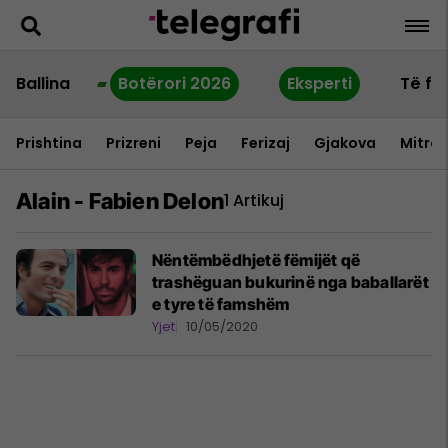
Ballina
Botërori 2026
Eksperti
Të fu
Prishtina
Prizreni
Peja
Ferizaj
Gjakova
Mitrov
Alain - Fabien Delon
1 Artikuj
Nëntëmbëdhjetë fëmijët që
trashëguan bukurinë nga baballarët
e tyre të famshëm
Yjet
10/05/2020