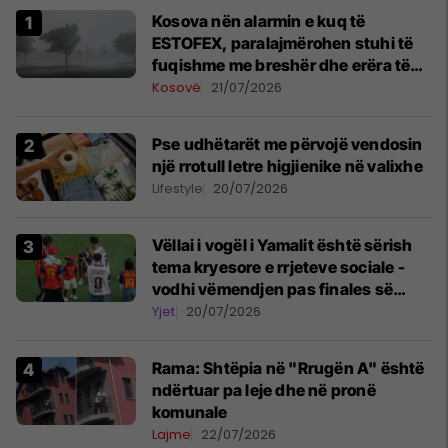
Kosova nën alarmin e kuq të
ESTOFEX, paralajmërohen stuhi të
fuqishme me breshër dhe erëra të
forta
Kosovë
21/07/2026
Pse udhëtarët me përvojë vendosin
një rrotull letre higjienike në valixhe
Lifestyle
20/07/2026
Vëllai i vogël i Yamalit është sërish
tema kryesore e rrjeteve sociale -
vodhi vëmendjen pas finales së
Kupës së Botës
Yjet
20/07/2026
Rama: Shtëpia në "Rrugën A" është
ndërtuar pa leje dhe në pronë
komunale
Lajme
22/07/2026