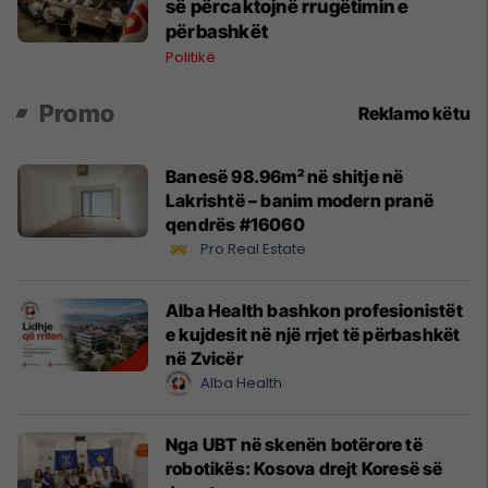
së përcaktojnë rrugëtimin e
përbashkët
Politikë
Promo
Reklamo këtu
Banesë 98.96m² në shitje në
Lakrishtë – banim modern pranë
qendrës #16060
Pro Real Estate
Alba Health bashkon profesionistët
e kujdesit në një rrjet të përbashkët
në Zvicër
Alba Health
Nga UBT në skenën botërore të
robotikës: Kosova drejt Koresë së