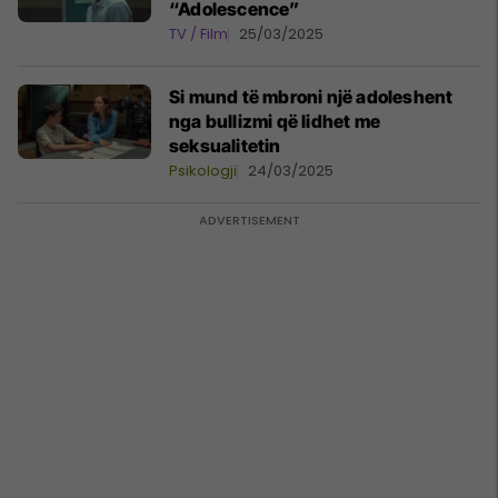
“Adolescence”
TV / Film
25/03/2025
Si mund të mbroni një adoleshent
nga bullizmi që lidhet me
seksualitetin
Psikologji
24/03/2025