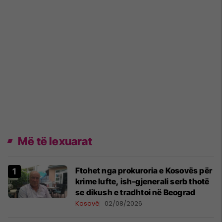
Më të lexuarat
Ftohet nga prokuroria e Kosovës për
krime lufte, ish-gjenerali serb thotë
se dikush e tradhtoi në Beograd
Kosovë
02/08/2026