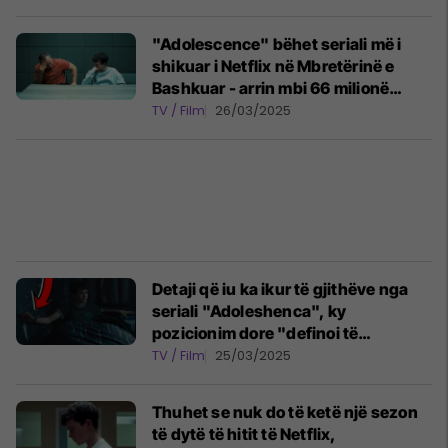
"Adolescence" bëhet seriali më i
shikuar i Netflix në Mbretërinë e
Bashkuar - arrin mbi 66 milionë
shikime në vetëm 11 ditë
TV / Film
26/03/2025
Detaji që iu ka ikur të gjithëve nga
seriali "Adoleshenca", ky
pozicionim dore "definoi të
vërtetën" e tragjedisë
TV / Film
25/03/2025
Thuhet se nuk do të ketë një sezon
të dytë të hitit të Netflix,