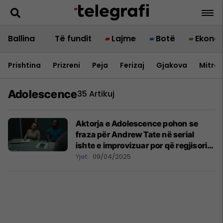
Ballina
Të fundit
Lajme
Botë
Ekono
Prishtina
Prizreni
Peja
Ferizaj
Gjakova
Mitrov
Adolescence
35 Artikuj
Aktorja e Adolescence pohon se
fraza për Andrew Tate në serial
ishte e improvizuar por që regjisori
ia miratoi
Yjet
09/04/2025