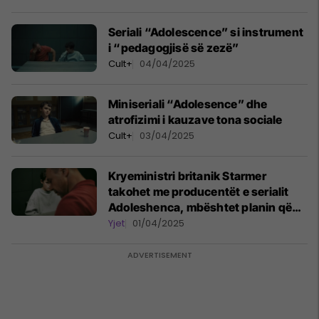
Seriali “Adolescence” si instrument
i “pedagogjisë së zezë”
Cult+
04/04/2025
Miniseriali “Adolesence” dhe
atrofizimi i kauzave tona sociale
Cult+
03/04/2025
Kryeministri britanik Starmer
takohet me producentët e serialit
Adoleshenca, mbështet planin që
drama të transmetohet në shkolla
Yjet
01/04/2025