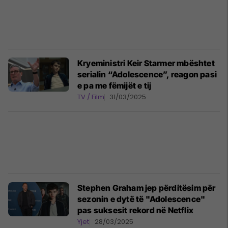
Kryeministri Keir Starmer mbështet
serialin “Adolescence”, reagon pasi
e pa me fëmijët e tij
TV / Film
31/03/2025
Stephen Graham jep përditësim për
sezonin e dytë të "Adolescence"
pas suksesit rekord në Netflix
Yjet
28/03/2025