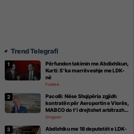
Trend Telegrafi
Përfundon takimin me Abdixhikun,
Kurti: S'ka marrëveshje me LDK-
në
Politikë
Pacolli: Nëse Shqipëria zgjidh
kontratën për Aeroportin e Vlorës,
MABCO do t’i drejtohet arbitrazhit
ndërkombëtar
Shqipëri
Abdixhiku me 18 deputetët e LDK-