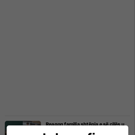
Reagon familja shtëpia e së cilës u
përdor për xhirimet e