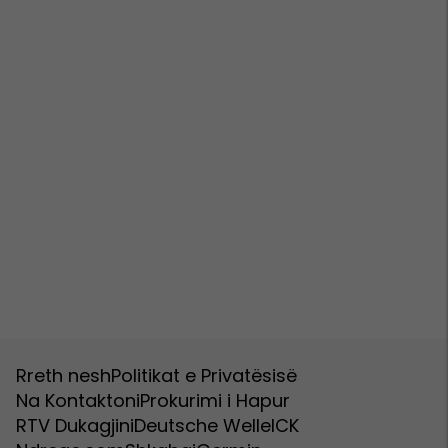
Rreth nesh
Politikat e Privatësisë
Na Kontaktoni
Prokurimi i Hapur
RTV Dukagjini
Deutsche Welle
ICK