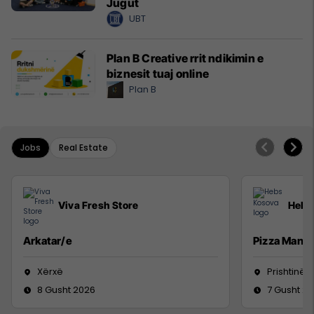
Jugut
UBT
Plan B Creative rrit ndikimin e
biznesit tuaj online
Plan B
Jobs
Real Estate
Viva Fresh Store
Hebs
Arkatar/e
Pizza Man
Xërxë
Prishtinë
8 Gusht 2026
7 Gusht 2