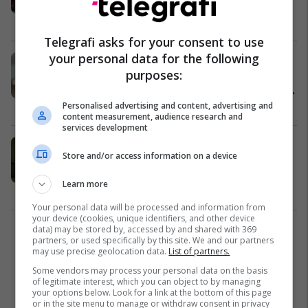
“Adolescence”: Ndihemi sikur
fituam lotarinë
TV / Film
24/03/2025
Telegrafi asks for your consent to use
your personal data for the following
Kryeministri britanik kundër krijimit
purposes:
të një ministrie për burrat pas
dramës “Adolescence”: Nuk është
zgjidhja për krizën e djemve të rinj
Yjet
24/03/2025
Personalised advertising and content, advertising and
content measurement, audience research and
services development
Shtatë gjëra që nuk i dinit për
Store and/or access information on a device
"Adolescence" – Sekretet e
prapaskenës
Learn more
TV / Film
24/03/2025
Your personal data will be processed and information from
your device (cookies, unique identifiers, and other device
data) may be stored by, accessed by and shared with 369
2
partners, or used specifically by this site. We and our partners
may use precise geolocation data.
List of partners.
Some vendors may process your personal data on the basis
of legitimate interest, which you can object to by managing
your options below. Look for a link at the bottom of this page
or in the site menu to manage or withdraw consent in privacy