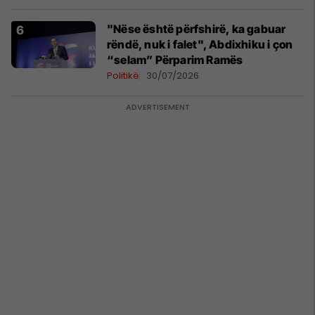
"Nëse është përfshirë, ka gabuar
rëndë, nuk i falet", Abdixhiku i çon
“selam” Përparim Ramës
Politikë
30/07/2026