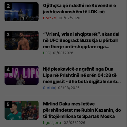
Gjithçka që ndodhi në Kuvendin e
jashtëzakonshëm të LDK-së
Politikë
30/07/2026
“Vrisni, vrisni shqiptarët”, skandal
në UFC Beograd: Buzukja u përball
me thirrje anti-shqiptare nga
tribunat
UFC
01/08/2026
Një pleskavicë e ngrënë nga Dua
Lipa në Prishtinë në orën 04:28 të
mëngjesit - dhe bota digjitale serbe
shpall gjendjen e luftës
Serbia
03/08/2026
Mirlind Daku mes lotëve
përshëndetet me Rubin Kazanin, do
të fitojë miliona te Spartak Moska
Ligat tjera
02/08/2026