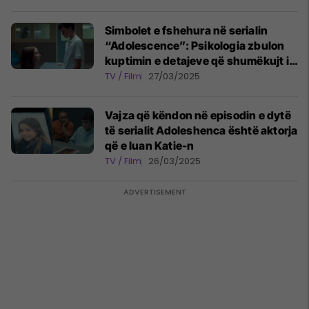
Simbolet e fshehura në serialin
“Adolescence”: Psikologia zbulon
kuptimin e detajeve që shumëkujt i
kanë humbur
TV / Film
27/03/2025
Vajza që këndon në episodin e dytë
të serialit Adoleshenca është aktorja
që e luan Katie-n
TV / Film
26/03/2025