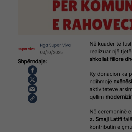
Në kuadër të fus
Nga
Super Viva
realizuar një tjet
03/10/2025
shkollat fillore
Ky donacion ka p
ndihmojë
nxënës
aktiviteteve arsi
qëllim
modernizim
Në ceremoninë e 
z. Smajl Latifi
fal
kontributin e çm