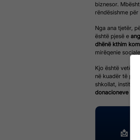
biznesor. Mbështet
rëndësishme për z
Nga ana tjetër, p
është pjesë e
ang
dhënë kthim komu
mirëqenie sociale
Kjo është vetëm 
në kuadër të pro
shkollat, institu
donacioneve kon