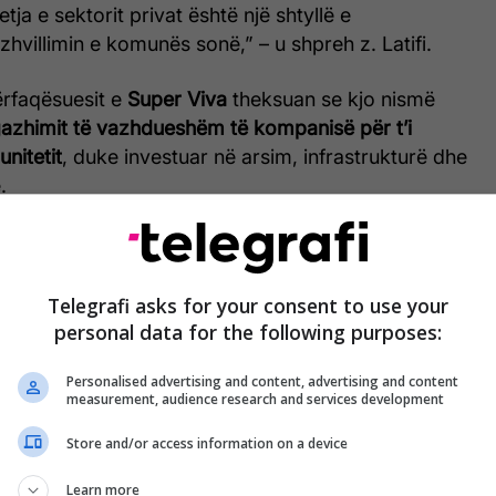
ja e sektorit privat është një shtyllë e
hvillimin e komunës sonë,” – u shpreh z. Latifi.
ërfaqësuesit e
Super Viva
theksuan se kjo nismë
azhimit të vazhdueshëm të kompanisë për t’i
nitetit
, duke investuar në arsim, infrastrukturë dhe
.
një nga shumë iniciativat që
Super Viva
po realizon
gramit
“Super Komuniteti”
, i cili synon të mbështesë
cionet publike dhe familjet në nevojë përmes
Telegrafi asks for your consent to use your
krete dhe bashkëpunimeve të qëndrueshme
.
personal data for the following purposes:
Personalised advertising and content, advertising and content
measurement, audience research and services development
Store and/or access information on a device
Learn more