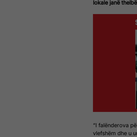
lokale janë thelb
“I falënderova pë
vlefshëm dhe u ur