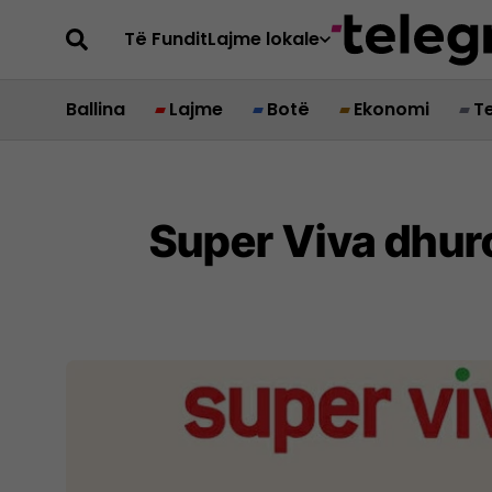
Të Fundit
Lajme lokale
Ballina
Lajme
Botë
Ekonomi
T
Super Viva dhuro