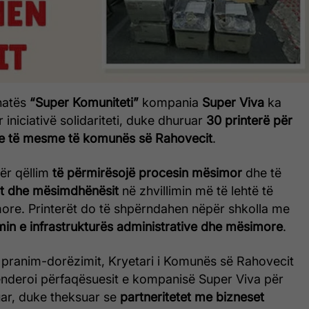
hatës
“Super Komuniteti”
kompania
Super Viva
ka
ër iniciativë solidariteti, duke dhuruar
30 printerë për
 dhe të mesme të komunës së Rahovecit
.
ër qëllim
të përmirësojë procesin mësimor
dhe të
it dhe mësimdhënësit
në zhvillimin më të lehtë të
more. Printerët do të shpërndahen nëpër shkolla me
in e infrastrukturës administrative dhe mësimore
.
pranim-dorëzimit, Kryetari i Komunës së Rahovecit
ënderoi përfaqësuesit e kompanisë Super Viva për
uar, duke theksuar se
partneritetet me bizneset