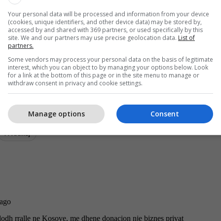
Your personal data will be processed and information from your device
(cookies, unique identifiers, and other device data) may be stored by,
accessed by and shared with 369 partners, or used specifically by this
site. We and our partners may use precise geolocation data.
List of
partners.
Some vendors may process your personal data on the basis of legitimate
interest, which you can object to by managing your options below. Look
for a link at the bottom of this page or in the site menu to manage or
withdraw consent in privacy and cookie settings.
Manage options
Consent