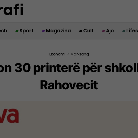
ech
Sport
Magazina
Cult
Ajo
Life
Ekonomi
>
Marketing
n 30 printerë për shko
Rahovecit