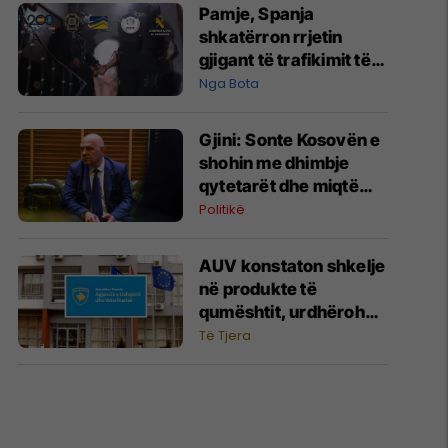
Pamje, Spanja
shkatërron rrjetin
gjigant të trafikimit të
emigrantëve dhe
Nga Bota
drogës në Mesdhe
Gjini: Sonte Kosovën e
shohin me dhimbje
qytetarët dhe miqtë
tanë, Kurti po ia qet
Politikë
faqen e zezë vendit
AUV konstaton shkelje
në produkte të
qumështit, urdhërohet
tërheqja nga tregu
Të Tjera