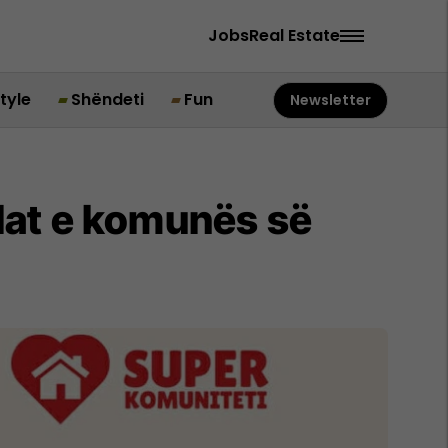
Jobs
Real Estate
style
Shëndeti
Fun
Newsletter
llat e komunës së