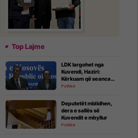
Top Lajme
LDK largohet nga
Kuvendi, Haziri:
Kërkuam që seanca
konstituive të mbahet
Politikë
sonte
Deputetët mblidhen,
dera e sallës së
Kuvendit e mbyllur
Politikë