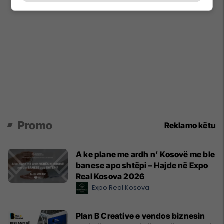
Promo
Reklamo këtu
A ke plane me ardh n’ Kosovë me ble
banese apo shtëpi – Hajde në Expo
Real Kosova 2026
Expo Real Kosova
Plan B Creative e vendos biznesin