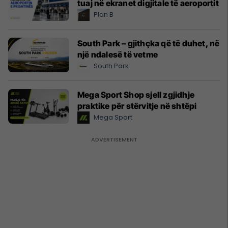
tuaj në ekranet digjitale të aeroportit
Plan B
South Park – gjithçka që të duhet, në
një ndalesë të vetme
South Park
Mega Sport Shop sjell zgjidhje
praktike për stërvitje në shtëpi
Mega Sport