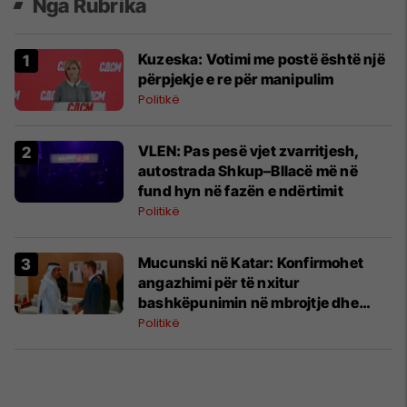
Nga Rubrika
Kuzeska: Votimi me postë është një
përpjekje e re për manipulim
Politikë
VLEN: Pas pesë vjet zvarritjesh,
autostrada Shkup–Bllacë më në
fund hyn në fazën e ndërtimit
Politikë
Mucunski në Katar: Konfirmohet
angazhimi për të nxitur
bashkëpunimin në mbrojtje dhe
siguri
Politikë