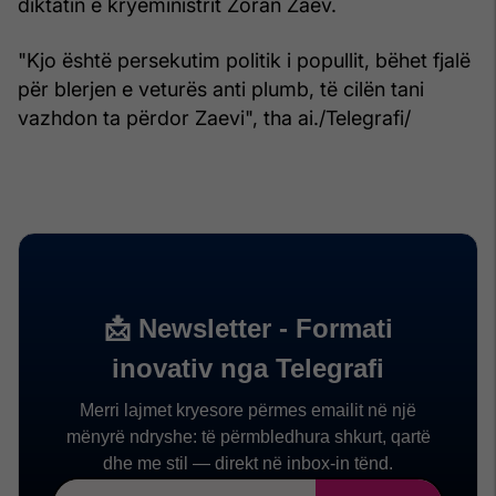
diktatin e kryeministrit Zoran Zaev.
"Kjo është persekutim politik i popullit, bëhet fjalë
për blerjen e veturës anti plumb, të cilën tani
vazhdon ta përdor Zaevi", tha ai./Telegrafi/