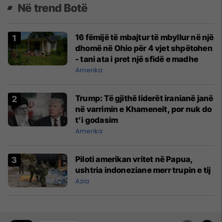
Në trend Botë
16 fëmijë të mbajtur të mbyllur në një
dhomë në Ohio për 4 vjet shpëtohen
- tani ata i pret një sfidë e madhe
Amerika
Trump: Të gjithë liderët iranianë janë
në varrimin e Khameneit, por nuk do
t’i godasim
Amerika
Piloti amerikan vritet në Papua,
ushtria indoneziane merr trupin e tij
Azia