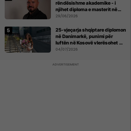
rëndësishme akademike - i
njihet diploma e masterit në
Psikologji në Zvicër
29/06/2026
25-vjeçarja shqiptare diplomon
në Danimarkë, punimi për
luftën në Kosovë vlerësohet me
notën më të lartë
04/07/2026