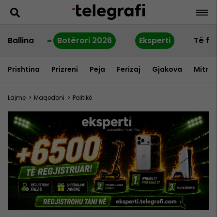
Ballina
Botërori 2026
Eksperti
Të fu
Prishtina
Prizreni
Peja
Ferizaj
Gjakova
Mitrov
Lajme
>
Maqedoni
>
Politikë