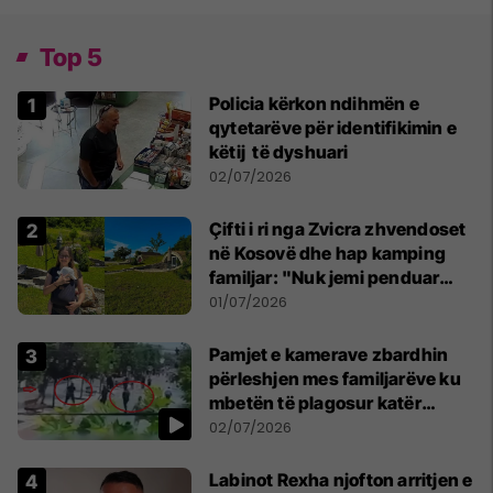
Top 5
Policia kërkon ndihmën e
qytetarëve për identifikimin e
këtij të dyshuari
02/07/2026
Çifti i ri nga Zvicra zhvendoset
në Kosovë dhe hap kamping
familjar: "Nuk jemi penduar
asnjë ditë"
01/07/2026
Pamjet e kamerave zbardhin
përleshjen mes familjarëve ku
mbetën të plagosur katër
persona
02/07/2026
Labinot Rexha njofton arritjen e