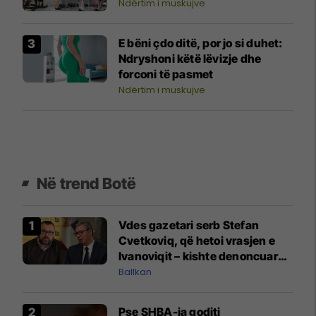
Ndërtim i muskujve
E bëni çdo ditë, por jo si duhet:
Ndryshoni këtë lëvizje dhe
forconi të pasmet
Ndërtim i muskujve
Në trend Botë
Vdes gazetari serb Stefan
Cvetkoviq, që hetoi vrasjen e
Ivanoviqit – kishte denoncuar
kërcënime ndaj vëllezërve
Ballkan
Vuçiq
Pse SHBA-ja goditi