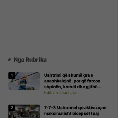
Nga Rubrika
Ushtrimi që shumë gra e
anashkalojnë, por që forcon
shpinën, krahët dhe gjithë
trupin
Ndërtim i muskujve
7-7-7: Ushtrimet që aktivizojnë
maksimalisht bicepsët tuaj