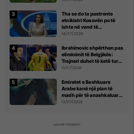
Tha se do ta pastronte
etnikisht Kosovën po të
ishte në vend të
Millosheviqit, Lëvizja e
14/07/2026
Qytetarëve të Lirë në Serbi
kërkon shkarkimin e
Ibrahimovic shpërthen pas
menjëhershëm të
eliminimit të Belgjikës:
Snezhana Paunoviq
Trajneri duhet të ketë turp,
ai lojtar se meritoi të luante
11/07/2026
Emiratet e Bashkuara
Arabe kanë një plan të
madh për të anashkaluar
Ngushticën e Hormuzit
13/07/2026