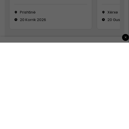
Prishtinë
Xërxe
20 Korrik 2026
20 Gusht 2
×