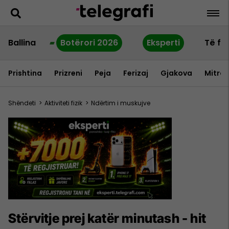
Ballina
Botërori 2026
Eksperti
Të fu
Prishtina
Prizreni
Peja
Ferizaj
Gjakova
Mitrov
Shëndeti
>
Aktiviteti fizik
>
Ndërtim i muskujve
Stërvitje prej katër minutash - hit