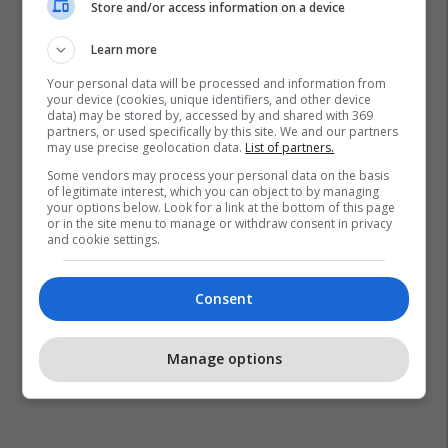
Store and/or access information on a device
Learn more
Your personal data will be processed and information from
your device (cookies, unique identifiers, and other device
data) may be stored by, accessed by and shared with 369
Ushtrime
Dobësimi
Stërvitje
partners, or used specifically by this site. We and our partners
may use precise geolocation data.
List of partners.
Some vendors may process your personal data on the basis
of legitimate interest, which you can object to by managing
your options below. Look for a link at the bottom of this page
or in the site menu to manage or withdraw consent in privacy
and cookie settings.
Consent
Manage options