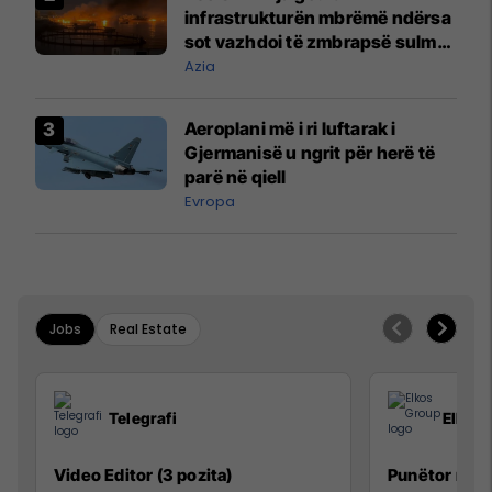
infrastrukturën mbrëmë ndërsa
sot vazhdoi të zmbrapsë sulmet
iraniane
Azia
Aeroplani më i ri luftarak i
Gjermanisë u ngrit për herë të
parë në qiell
Evropa
Jobs
Real Estate
Telegrafi
Elkos
Video Editor (3 pozita)
Punëtor në 