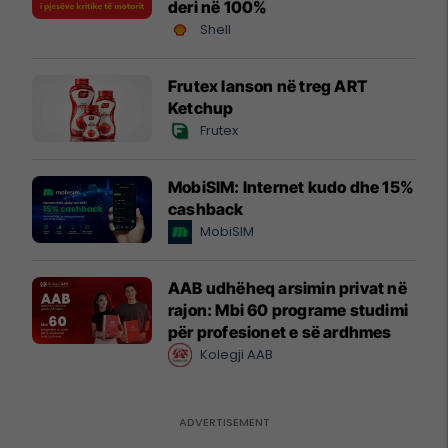
deri në 100%
Shell
Frutex lanson në treg ART
Ketchup
Frutex
MobiSIM: Internet kudo dhe 15%
cashback
MobiSIM
AAB udhëheq arsimin privat në
rajon: Mbi 60 programe studimi
për profesionet e së ardhmes
Kolegji AAB