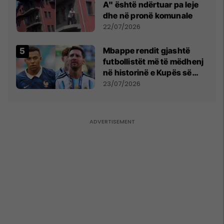
A" është ndërtuar pa leje
dhe në pronë komunale
22/07/2026
Mbappe rendit gjashtë
futbollistët më të mëdhenj
në historinë e Kupës së
Botës, Messi mbetet i dyti
23/07/2026