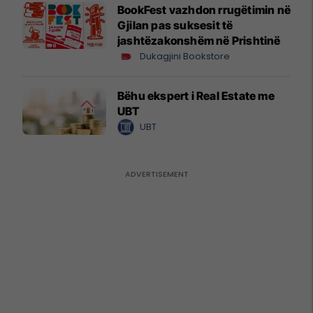
BookFest vazhdon rrugëtimin në
Gjilan pas suksesit të
jashtëzakonshëm në Prishtinë
Dukagjini Bookstore
Bëhu ekspert i Real Estate me
UBT
UBT