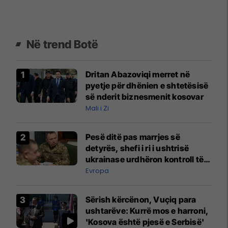
Në trend Botë
Dritan Abazoviqi merret në
pyetje për dhënien e shtetësisë
së nderit biznesmenit kosovar
Mali i Zi
Pesë ditë pas marrjes së
detyrës, shefi i ri i ushtrisë
ukrainase urdhëron kontroll të
madh
Evropa
Sërish kërcënon, Vuçiq para
ushtarëve: Kurrë mos e harroni,
'Kosova është pjesë e Serbisë'