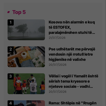
Top 5
Kosova nën alarmin e kuq
të ESTOFEX,
paralajmërohen stuhi të
fuqishme me breshër dhe
21/07/2026
erëra të forta
Pse udhëtarët me përvojë
vendosin një rrotull letre
higjienike në valixhe
20/07/2026
Vëllai i vogël i Yamalit është
sërish tema kryesore e
rrjeteve sociale - vodhi
vëmendjen pas finales së
20/07/2026
Kupës së Botës
Rama: Shtëpia në "Rrugën