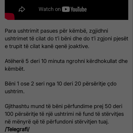
Para ushtrimit pasues për këmbë, zgjidhni
ushtrimet të cilat do t’i bëni dhe do t’i zgjoni pjesët
e trupit të cilat kanë qenë joaktive.
Atëherë 5 deri 10 minuta ngrohni kërdhokullat dhe
këmbët.
Bëni 1 ose 2 seri nga 10 deri 20 përsëritje çdo
ushtrim.
Gjithashtu mund të bëni përfundime prej 50 deri
100 përsëritje të një ushtrimi në fund të stërvitjes
në mënyrë që të përfundoni stërvitjen tuaj.
/Telegrafi/