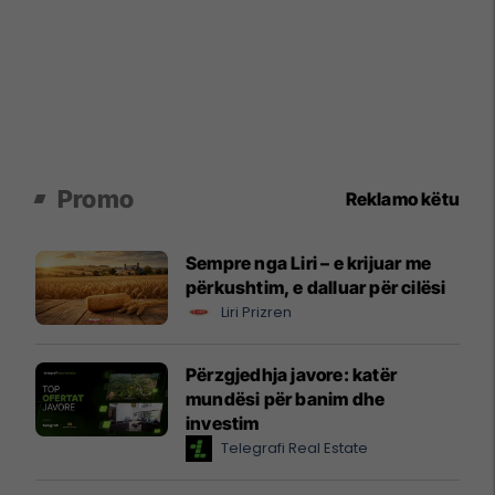
Promo
Reklamo këtu
Sempre nga Liri – e krijuar me
përkushtim, e dalluar për cilësi
Liri Prizren
Përzgjedhja javore: katër
mundësi për banim dhe
investim
Telegrafi Real Estate