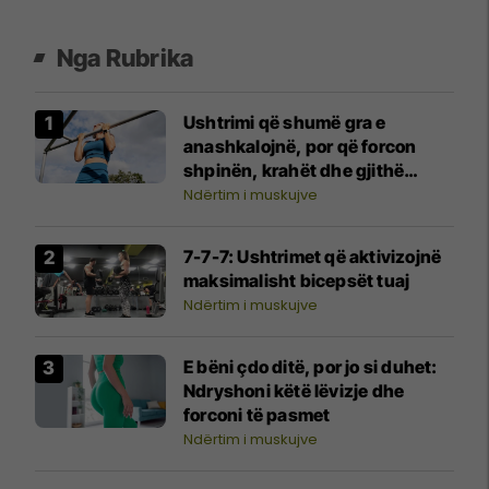
Nga Rubrika
Ushtrimi që shumë gra e
anashkalojnë, por që forcon
shpinën, krahët dhe gjithë
trupin
Ndërtim i muskujve
7-7-7: Ushtrimet që aktivizojnë
maksimalisht bicepsët tuaj
Ndërtim i muskujve
E bëni çdo ditë, por jo si duhet:
Ndryshoni këtë lëvizje dhe
forconi të pasmet
Ndërtim i muskujve