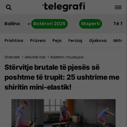
Ballina
Botërori 2026
Eksperti
Të fu
Prishtina
Prizreni
Peja
Ferizaj
Gjakova
Mitrov
Shëndeti
>
Aktiviteti fizik
>
Ndërtim i muskujve
Stërvitje brutale të pjesës së
poshtme të trupit: 25 ushtrime me
shiritin mini-elastik!