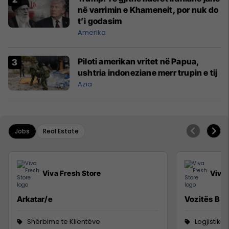
në varrimin e Khameneit, por nuk do
t’i godasim
Amerika
Piloti amerikan vritet në Papua,
ushtria indoneziane merr trupin e tij
Azia
Jobs
Real Estate
Viva Fresh Store
Viva 
Arkatar/e
Vozitës B
Shërbime te Klientëve
Logjistikë