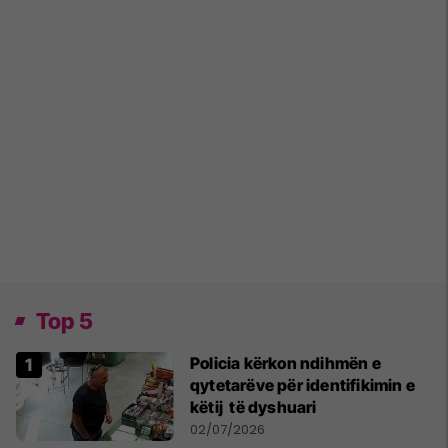
Top 5
Policia kërkon ndihmën e
qytetarëve për identifikimin e
këtij të dyshuari
02/07/2026