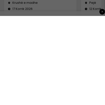
Krushë e madhe
Pejë
17 Korrik 2026
12 Korrik 
×