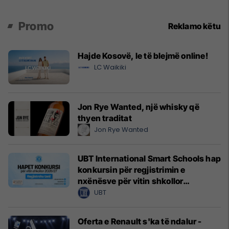
Promo
Reklamo këtu
Hajde Kosovë, le të blejmë online!
LC Waikiki
Jon Rye Wanted, një whisky që
thyen traditat
Jon Rye Wanted
UBT International Smart Schools hap
konkursin për regjistrimin e
nxënësve për vitin shkollor
2026/2027
UBT
Oferta e Renault s'ka të ndalur -