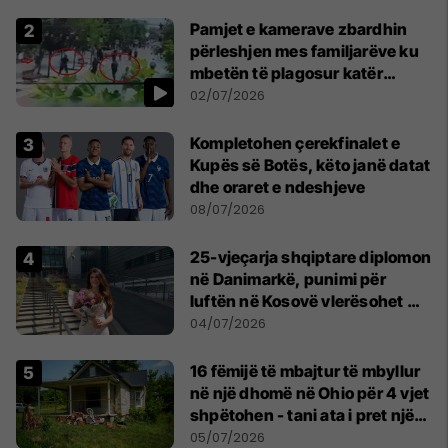
Pamjet e kamerave zbardhin
përleshjen mes familjarëve ku
mbetën të plagosur katër
persona
02/07/2026
Kompletohen çerekfinalet e
Kupës së Botës, këto janë datat
dhe oraret e ndeshjeve
08/07/2026
25-vjeçarja shqiptare diplomon
në Danimarkë, punimi për
luftën në Kosovë vlerësohet me
notën më të lartë
04/07/2026
16 fëmijë të mbajtur të mbyllur
në një dhomë në Ohio për 4 vjet
shpëtohen - tani ata i pret një
sfidë e madhe
05/07/2026