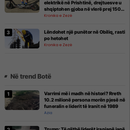
elektrikë në Prishtinë, drejtuesve u
shqiptohen gjoba në vlerë prej 150
eurosh
Kronika e Zezë
Lëndohet një punëtor në Obiliq, rasti
po hetohet
Kronika e Zezë
Në trend Botë
Varrimi më i madh në histori? Rreth
10.2 milionë persona morën pjesë në
funeralin e liderit të Iranit në 1989
Azia
Trump: Të gjithë liderët iranianë janë