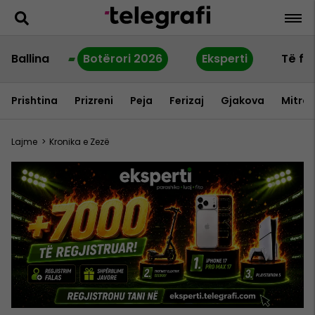
Ballina
Botërori 2026
Eksperti
Të fu
Prishtina
Prizreni
Peja
Ferizaj
Gjakova
Mitrov
Lajme
>
Kronika e Zezë