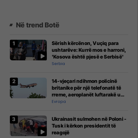
Në trend Botë
Sërish kërcënon, Vuçiq para
ushtarëve: Kurrë mos e harroni,
'Kosova është pjesë e Serbisë'
Serbia
14-vjeçari ndihmon policinë
britanike për një telefonatë të
rreme, aeroplanët luftarakë u
ngritën në ajër për të
Evropa
interceptuar fluturaken e Qatar
Airways që po shkonte drejt
Ukrainasit sulmohen në Poloni -
Mançesterit
Tusk i kërkon presidentit të
reagojë