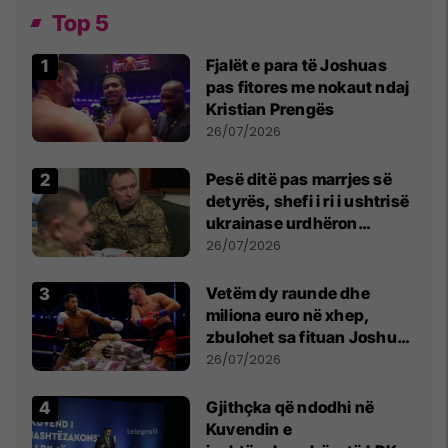
Top 5
Fjalët e para të Joshuas
pas fitores me nokaut ndaj
Kristian Prengës
26/07/2026
Pesë ditë pas marrjes së
detyrës, shefi i ri i ushtrisë
ukrainase urdhëron
kontroll të madh
26/07/2026
Vetëm dy raunde dhe
miliona euro në xhep,
zbulohet sa fituan Joshua
e Prenga
26/07/2026
Gjithçka që ndodhi në
Kuvendin e