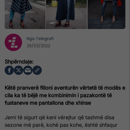
Nga
Telegrafi
29/03/2022
Këtë pranverë filloni aventurën vërtetë të modës e
cila ka të bëjë me kombinimin i pazakontë të
fustaneve me pantallona dhe xhinse
Jemi të sigurt që keni vërejtur që tashmë disa
sezone më parë, kohë pas kohe, është shfaqur