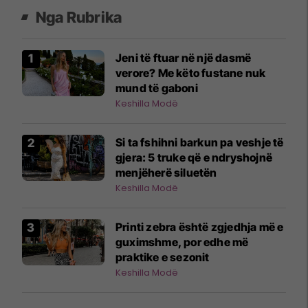
Nga Rubrika
Jeni të ftuar në një dasmë
verore? Me këto fustane nuk
mund të gaboni
Keshilla Modë
Si ta fshihni barkun pa veshje të
gjera: 5 truke që e ndryshojnë
menjëherë siluetën
Keshilla Modë
Printi zebra është zgjedhja më e
guximshme, por edhe më
praktike e sezonit
Keshilla Modë