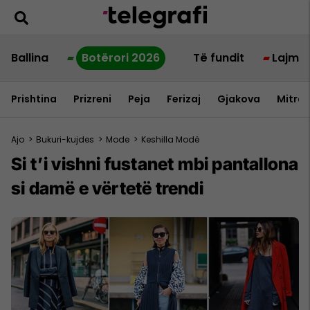
Ballina
Botërori 2026
Të fundit
Lajme
Prishtina
Prizreni
Peja
Ferizaj
Gjakova
Mitrov
Ajo
>
Bukuri-kujdes
>
Mode
>
Keshilla Modë
Si t’i vishni fustanet mbi pantallona
si damë e vërtetë trendi