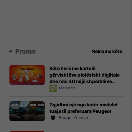
Promo
Reklamo këtu
Këtë herë me kartelë
gërvishtëse plotësisht digjitale
dhe mbi 40 mijë shpërblime
instant!
Meridian
Zgjidhni një nga katër modelet
tuaja të preferuara Peugeot
Peugot Kosova