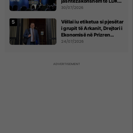
jashtëzakonshëm të LDK-
së
30/07/2026
Vëllai iu etiketua si pjesëtar
i grupit të Arkanit, Drejtori i
Ekonomisë në Prizren
mohon pretendimet
24/07/2026