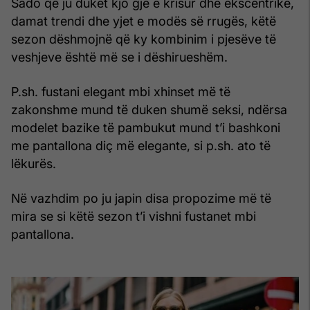
Sado që ju duket kjo gjë e krisur dhe ekscentrike,
damat trendi dhe yjet e modës së rrugës, këtë
sezon dëshmojnë që ky kombinim i pjesëve të
veshjeve është më se i dëshirueshëm.
P.sh. fustani elegant mbi xhinset më të
zakonshme mund të duken shumë seksi, ndërsa
modelet bazike të pambukut mund t’i bashkoni
me pantallona diç më elegante, si p.sh. ato të
lëkurës.
Në vazhdim po ju japin disa propozime më të
mira se si këtë sezon t’i vishni fustanet mbi
pantallona.