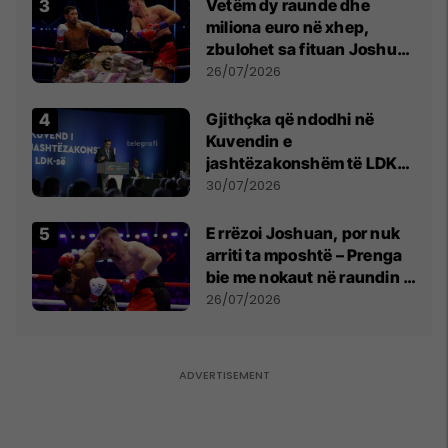
Vetëm dy raunde dhe
miliona euro në xhep,
zbulohet sa fituan Joshua
e Prenga
26/07/2026
Gjithçka që ndodhi në
Kuvendin e
jashtëzakonshëm të LDK-
së
30/07/2026
E rrëzoi Joshuan, por nuk
arriti ta mposhtë – Prenga
bie me nokaut në raundin e
dytë
26/07/2026