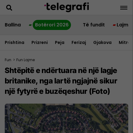
Ballina
Botërori 2026
Të fundit
Lajme
Prishtina
Prizreni
Peja
Ferizaj
Gjakova
Mitrov
Fun
>
Fun Lajme
Shtëpitë e ndërtuara në një lagje
britanike, nga lartë ngjajnë sikur
një fytyrë e buzëqeshur (Foto)