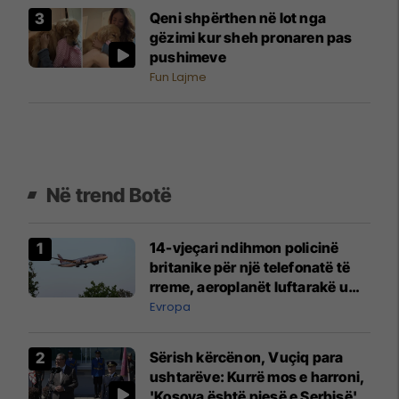
Qeni shpërthen në lot nga
gëzimi kur sheh pronaren pas
pushimeve
Fun Lajme
Në trend Botë
14-vjeçari ndihmon policinë
britanike për një telefonatë të
rreme, aeroplanët luftarakë u
ngritën në ajër për të
Evropa
interceptuar fluturaken e Qatar
Airways që po shkonte drejt
Sërish kërcënon, Vuçiq para
Mançesterit
ushtarëve: Kurrë mos e harroni,
'Kosova është pjesë e Serbisë'