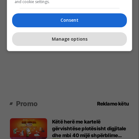
and cookie settings.
Consent
Manage options
Promo
Reklamo këtu
Këtë herë me kartelë
gërvishtëse plotësisht digjitale
dhe mbi 40 mijë shpërblime