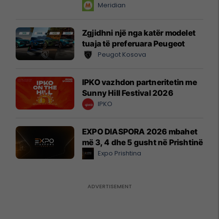
instant!
Meridian
Zgjidhni një nga katër modelet
tuaja të preferuara Peugeot
Peugot Kosova
IPKO vazhdon partneritetin me
Sunny Hill Festival 2026
IPKO
EXPO DIASPORA 2026 mbahet
më 3, 4 dhe 5 gusht në Prishtinë
Expo Prishtina