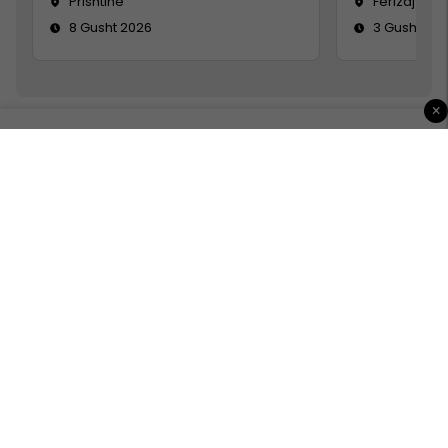
Prishtinë
Ferizaj
8 Gusht 2026
3 Gusht 20
×