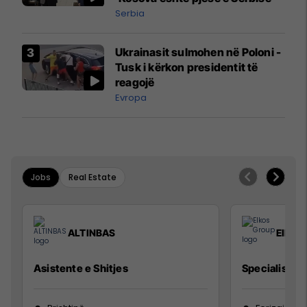
Serbia
Ukrainasit sulmohen në Poloni -
Tusk i kërkon presidentit të
reagojë
Evropa
Jobs
Real Estate
ALTINBAS
Elkos
Asistente e Shitjes
Specialist Mi