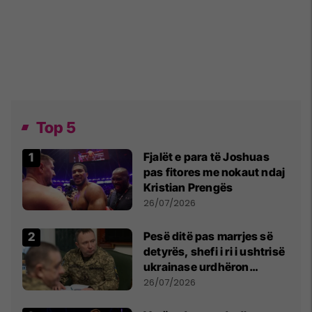
Top 5
Fjalët e para të Joshuas
pas fitores me nokaut ndaj
Kristian Prengës
26/07/2026
Pesë ditë pas marrjes së
detyrës, shefi i ri i ushtrisë
ukrainase urdhëron
kontroll të madh
26/07/2026