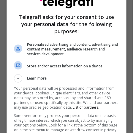
Telegrafi asks for your consent to use
your personal data for the following
purposes:
Buzëqeshje
Shtëpitë
Wakefield
West Yorkshire
Personalised advertising and content, advertising and
content measurement, audience research and
services development
Store and/or access information on a device
Learn more
Your personal data will be processed and information from
your device (cookies, unique identifiers, and other device
data) may be stored by, accessed by and shared with 369
partners, or used specifically by this site. We and our partners
may use precise geolocation data.
List of partners.
Some vendors may process your personal data on the basis
of legitimate interest, which you can object to by managing
your options below. Look for a link at the bottom of this page
or in the site menu to manage or withdraw consent in privacy