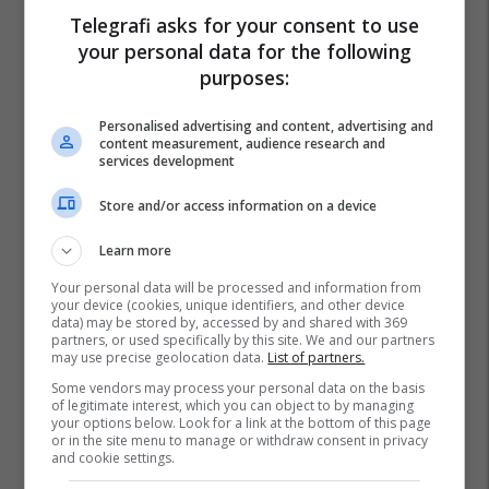
Shskuk
Hemodializa
Telegrafi asks for your consent to use
your personal data for the following
purposes:
Personalised advertising and content, advertising and
content measurement, audience research and
services development
Store and/or access information on a device
Learn more
Your personal data will be processed and information from
your device (cookies, unique identifiers, and other device
data) may be stored by, accessed by and shared with 369
partners, or used specifically by this site. We and our partners
may use precise geolocation data.
List of partners.
Some vendors may process your personal data on the basis
of legitimate interest, which you can object to by managing
your options below. Look for a link at the bottom of this page
or in the site menu to manage or withdraw consent in privacy
and cookie settings.