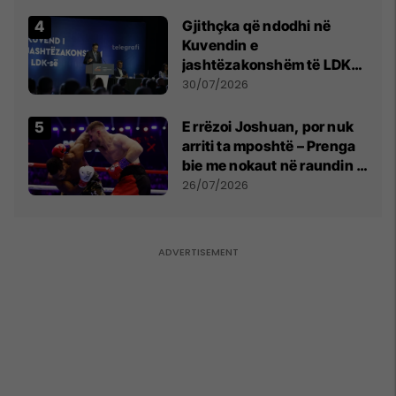
Gjithçka që ndodhi në
Kuvendin e
jashtëzakonshëm të LDK-
së
30/07/2026
E rrëzoi Joshuan, por nuk
arriti ta mposhtë – Prenga
bie me nokaut në raundin e
dytë
26/07/2026