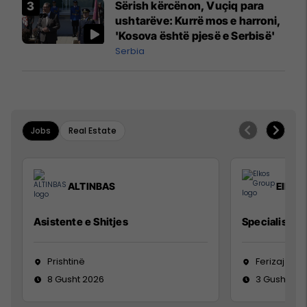
Sërish kërcënon, Vuçiq para
ushtarëve: Kurrë mos e harroni,
'Kosova është pjesë e Serbisë'
Serbia
Jobs
Real Estate
ALTINBAS
Elkos
Asistente e Shitjes
Specialist Mi
Prishtinë
Ferizaj
8 Gusht 2026
3 Gusht 20