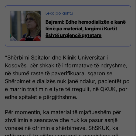
Bajrami: Edhe hemodializën e kanë
lënë pa material, largimi i Kurtit
është urgjencë qytetare
“Shërbimi Spitalor dhe Klinik Universitar i
Kosovës, për shkak të informatave të ndryshme,
në shumë raste të paverifikuara, sqaron se
Shërbimet e dializës nuk janë ndalur, pacientët po
e marrin trajtimin e tyre të rregullt, në QKUK, por
edhe spitalet e përgjithshme.
Për momentin, ka material të mjaftueshëm për
zhvillimin e seancave dhe nuk ka pasur asnjë
vonesë në ofrimin e shërbimeve. ShSKUK, ka
ndërmarrë të gjitha veprimet e nevojshme që