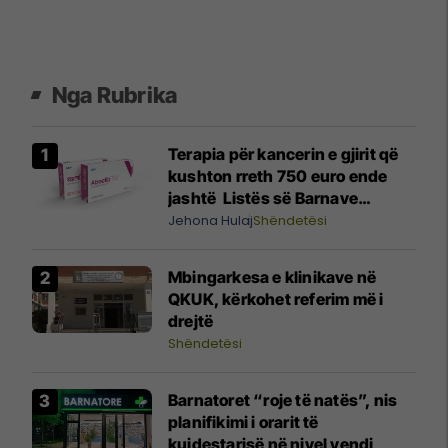
Nga Rubrika
Terapia për kancerin e gjirit që
kushton rreth 750 euro ende
jashtë Listës së Barnave
Esenciale, përgjigjet MSH-ja
Jehona Hulaj
Shëndetësi
Mbingarkesa e klinikave në
QKUK, kërkohet referim më i
drejtë
Shëndetësi
Barnatoret “roje të natës”, nis
planifikimi i orarit të
kujdestarisë në nivel vendi