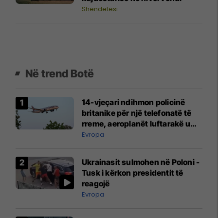
Shëndetësi
Në trend Botë
14-vjeçari ndihmon policinë
britanike për një telefonatë të
rreme, aeroplanët luftarakë u
ngritën në ajër për të
Evropa
interceptuar fluturaken e Qatar
Airways që po shkonte drejt
Ukrainasit sulmohen në Poloni -
Mançesterit
Tusk i kërkon presidentit të
reagojë
Evropa