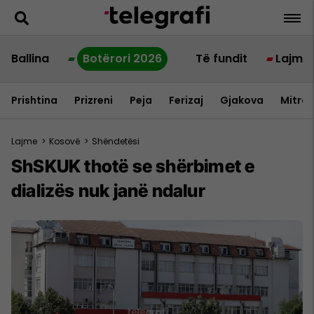
Ballina
Botërori 2026
Të fundit
Lajme
Prishtina
Prizreni
Peja
Ferizaj
Gjakova
Mitrov
Lajme
>
Kosovë
>
Shëndetësi
ShSKUK thotë se shërbimet e
dializës nuk janë ndalur