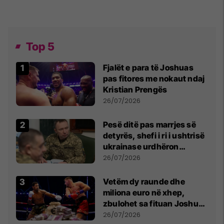
Top 5
Fjalët e para të Joshuas
pas fitores me nokaut ndaj
Kristian Prengës
26/07/2026
Pesë ditë pas marrjes së
detyrës, shefi i ri i ushtrisë
ukrainase urdhëron
kontroll të madh
26/07/2026
Vetëm dy raunde dhe
miliona euro në xhep,
zbulohet sa fituan Joshua
e Prenga
26/07/2026