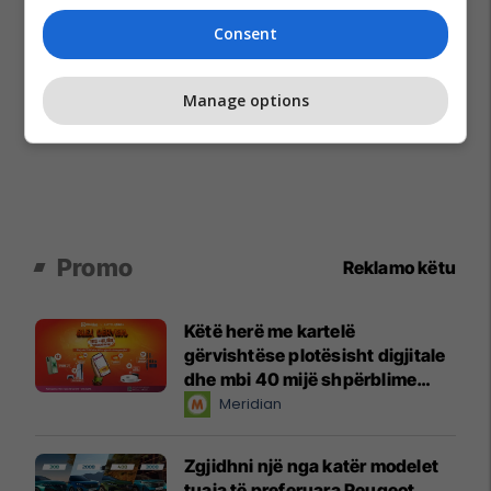
Consent
Manage options
Promo
Reklamo këtu
Këtë herë me kartelë
gërvishtëse plotësisht digjitale
dhe mbi 40 mijë shpërblime
instant!
Meridian
Zgjidhni një nga katër modelet
tuaja të preferuara Peugeot