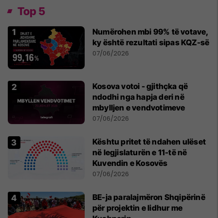
Top 5
Numërohen mbi 99% të votave,
ky është rezultati sipas KQZ-së
07/06/2026
Kosova votoi - gjithçka që
ndodhi nga hapja deri në
mbylljen e vendvotimeve
07/06/2026
Kështu pritet të ndahen ulëset
në legjislaturën e 11-të në
Kuvendin e Kosovës
07/06/2026
BE-ja paralajmëron Shqipërinë
për projektin e lidhur me