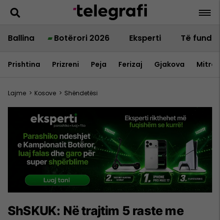
Ballina
Botërori 2026
Eksperti
Të fundit
Prishtina
Prizreni
Peja
Ferizaj
Gjakova
Mitrov
Lajme
>
Kosove
>
Shëndetësi
ShSKUK: Në trajtim 5 raste me