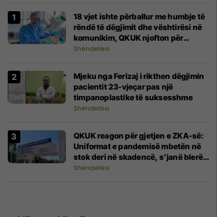
18 vjet ishte përballur me humbje të
rëndë të dëgjimit dhe vështirësi në
komunikim, QKUK njofton për
trajtimin e suksesshëm të një
Shëndetësi
pacienteje
Mjeku nga Ferizaj i rikthen dëgjimin
pacientit 23-vjeçar pas një
timpanoplastike të suksesshme
Shëndetësi
QKUK reagon për gjetjen e ZKA-së:
Uniformat e pandemisë mbetën në
stok deri në skadencë, s’janë blerë
me afat të skaduar
Shëndetësi