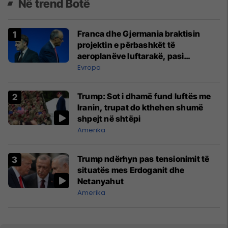
Në trend Botë
Franca dhe Gjermania braktisin
projektin e përbashkët të
aeroplanëve luftarakë, pasi
kompanitë nuk arrijnë marrëveshje
Evropa
Trump: Sot i dhamë fund luftës me
Iranin, trupat do kthehen shumë
shpejt në shtëpi
Amerika
Trump ndërhyn pas tensionimit të
situatës mes Erdoganit dhe
Netanyahut
Amerika