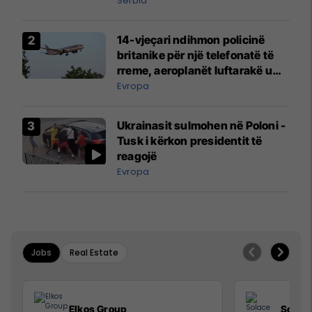
Serbia
14-vjeçari ndihmon policinë
britanike për një telefonatë të
rreme, aeroplanët luftarakë u
ngritën në ajër për të
Evropa
interceptuar fluturaken e Qatar
Airways që po shkonte drejt
Ukrainasit sulmohen në Poloni -
Mançesterit
Tusk i kërkon presidentit të
reagojë
Evropa
Jobs
Real Estate
Elkos Group
Solac