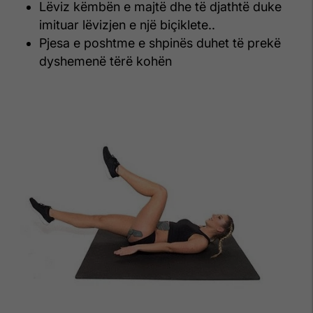
Lëviz këmbën e majtë dhe të djathtë duke
imituar lëvizjen e një biçiklete..
Pjesa e poshtme e shpinës duhet të prekë
dyshemenë tërë kohën