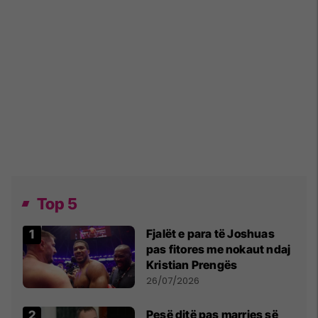
Top 5
Fjalët e para të Joshuas
pas fitores me nokaut ndaj
Kristian Prengës
26/07/2026
Pesë ditë pas marrjes së