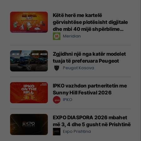
Këtë herë me kartelë
gërvishtëse plotësisht digjitale
dhe mbi 40 mijë shpërblime
instant!
Meridian
Zgjidhni një nga katër modelet
tuaja të preferuara Peugeot
Peugot Kosova
IPKO vazhdon partneritetin me
Sunny Hill Festival 2026
IPKO
EXPO DIASPORA 2026 mbahet
më 3, 4 dhe 5 gusht në Prishtinë
Expo Prishtina