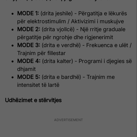
MODE 1:
(drita jeshile) - Përgatitja e lëkurës
për elektrostimulim / Aktivizimi i muskujve
MODE 2:
(drita vjollcë) - Një rritje graduale
përgatitje për ngrohje dhe rigjenerimit
MODE 3:
(drita e verdhë) - Frekuenca e ulët /
Trajnim për fillestar
MODE 4:
(drita kalter) - Programi i djegies së
dhjamit
MODE 5:
(drita e bardhë) - Trajnim me
intensitet të lartë
Udhëzimet e stërvitjes