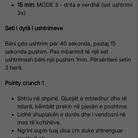
15 min:
MODE 3 - drita e verdhë (set ushtrimi
3x)
Seti i dytë i ushtrimeve
Bëni çdo ushtrim për 40 sekonda, pastaj 15
sekonda pushim. Pas mbarimit të një set
ushtrimesh bëni një pushim 1min. Përsëriteni setin
3 herë.
Pointy crunch 1
Shtriu në shpinë. Gjunjët e mbledhur dhe të
ndarë, këmbët prekin në pjesën e poshtme.
Lidhë shuplakën e dorës dhe i vendosni në
mes të kofshëve.
Ngrini supin tuaj disa cm duke shtrenguar