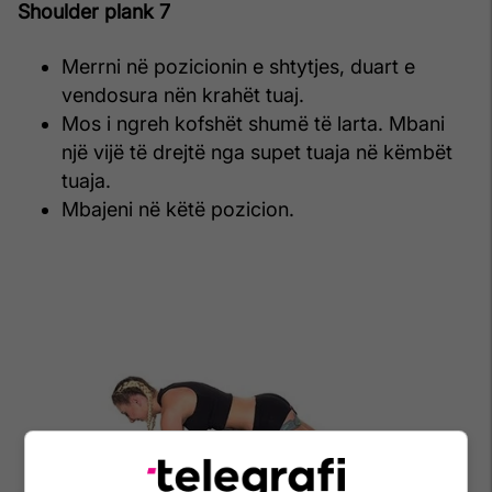
Shoulder plank 7
Merrni në pozicionin e shtytjes, duart e
vendosura nën krahët tuaj.
Mos i ngreh kofshët shumë të larta. Mbani
një vijë të drejtë nga supet tuaja në këmbët
tuaja.
Mbajeni në këtë pozicion.