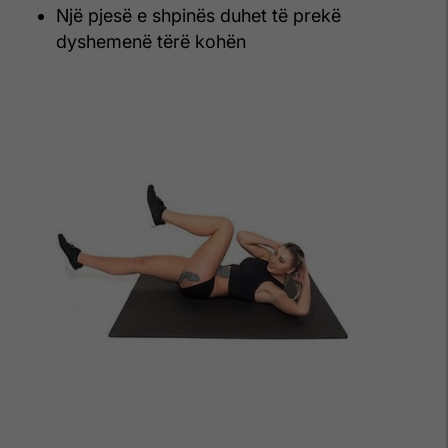
Një pjesë e shpinës duhet të prekë
dyshemenë tërë kohën