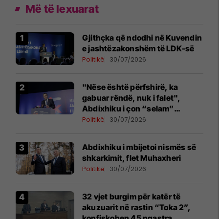
Më të lexuarat
Gjithçka që ndodhi në Kuvendin
e jashtëzakonshëm të LDK-së
Politikë
30/07/2026
"Nëse është përfshirë, ka
gabuar rëndë, nuk i falet",
Abdixhiku i çon “selam”
Përparim Ramës
Politikë
30/07/2026
Abdixhiku i mbijetoi nismës së
shkarkimit, flet Muhaxheri
Politikë
30/07/2026
32 vjet burgim për katër të
akuzuarit në rastin “Toka 2”,
konfiskohen 45 ngastra