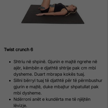
Twist crunch 6
Shtriu në shpinë. Gjunin e majtë ngrehe në
ajër, këmbën e djathtë shtrije pak cm mbi
dysheme. Duart mbrapa kokës tuaj.
Sillni bërryl tuaj të djathtë për të përmbushur
gjurin e majtë, duke mbajtur shpatullat pak
mbi dysheme.
Ndërroni anët e kundërta me të njëjtën
lëvizje.