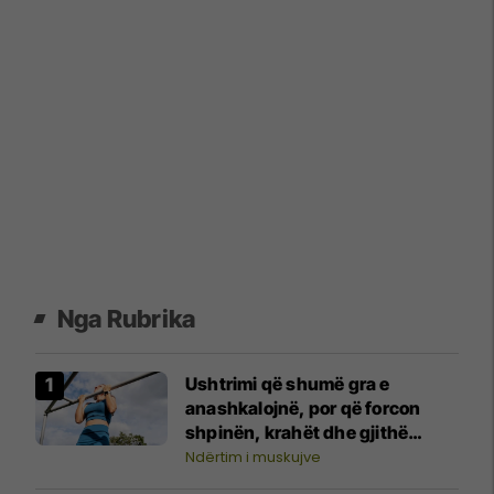
Nga Rubrika
Ushtrimi që shumë gra e
anashkalojnë, por që forcon
shpinën, krahët dhe gjithë
trupin
Ndërtim i muskujve