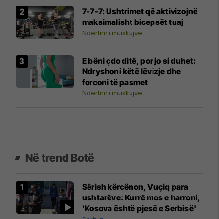
7-7-7: Ushtrimet që aktivizojnë
maksimalisht bicepsët tuaj
Ndërtim i muskujve
E bëni çdo ditë, por jo si duhet:
Ndryshoni këtë lëvizje dhe
forconi të pasmet
Ndërtim i muskujve
Në trend Botë
Sërish kërcënon, Vuçiq para
ushtarëve: Kurrë mos e harroni,
'Kosova është pjesë e Serbisë'