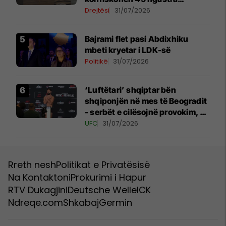
kadastrale
Drejtësi
31/07/2026
Bajrami flet pasi Abdixhiku
mbeti kryetar i LDK-së
Politikë
31/07/2026
‘Luftëtari’ shqiptar bën
shqiponjën në mes të Beogradit
- serbët e cilësojnë provokim, ai
e cilëson simbol të identitetit
UFC
31/07/2026
Rreth nesh
Politikat e Privatësisë
Na Kontaktoni
Prokurimi i Hapur
RTV Dukagjini
Deutsche Welle
ICK
Ndreqe.com
Shkabaj
Germin