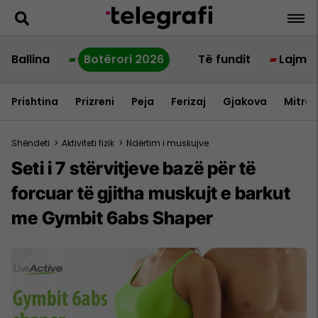
Ballina
Botërori 2026
Të fundit
Lajme
Prishtina
Prizreni
Peja
Ferizaj
Gjakova
Mitrov
Shëndeti
>
Aktiviteti fizik
>
Ndërtim i muskujve
Seti i 7 stërvitjeve bazë për të
forcuar të gjitha muskujt e barkut
me Gymbit 6abs Shaper