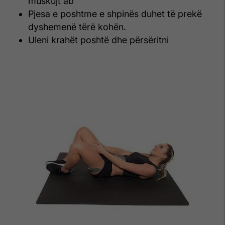
muskujt ab
Pjesa e poshtme e shpinës duhet të prekë
dyshemenë tërë kohën.
Uleni krahët poshtë dhe përsëritni