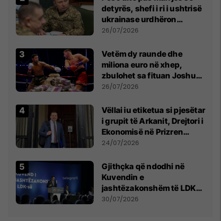
detyrës, shefi i ri i ushtrisë
ukrainase urdhëron
kontroll të madh
26/07/2026
Vetëm dy raunde dhe
miliona euro në xhep,
zbulohet sa fituan Joshua
e Prenga
26/07/2026
Vëllai iu etiketua si pjesëtar
i grupit të Arkanit, Drejtori i
Ekonomisë në Prizren
mohon pretendimet
24/07/2026
Gjithçka që ndodhi në
Kuvendin e
jashtëzakonshëm të LDK-
së
30/07/2026