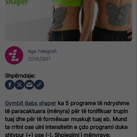
Nga
Telegrafi
12/06/2017
Gymbit 6abs shaper
ka 5 programe të ndryshme
të paracaktuara (mënyra) për të tonifikuar trupin
tuaj dhe për të formësuar muskujt tuaj ab. Mund
ta rritni ose ulni intensitetin e çdo programi duke
shtypur (+) ose (-).
Shpjegimi i mënyrave: