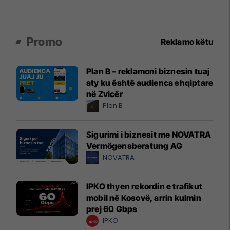
Promo
Reklamo këtu
Plan B – reklamoni biznesin tuaj
aty ku është audienca shqiptare
në Zvicër
Plan B
Sigurimi i biznesit me NOVATRA
Vermögensberatung AG
NOVATRA
IPKO thyen rekordin e trafikut
mobil në Kosovë, arrin kulmin
prej 60 Gbps
IPKO