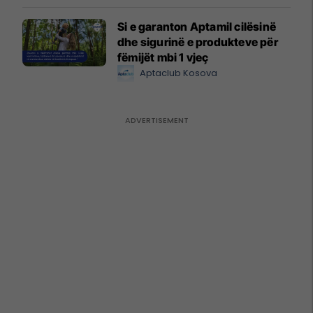
Si e garanton Aptamil cilësinë
dhe sigurinë e produkteve për
fëmijët mbi 1 vjeç
Aptaclub Kosova