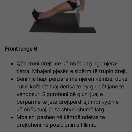
Front lunge 6
Qëndroni drejt me këmbët larg nga njëra-
tjetra. Mbajeni pjesën e sipërm të trupin drejt.
Bëni një hapi përpara me njërën këmbë, duke
i ulur kofshët tuaj derisa të dy gjunjët janë të
vendosur. Sigurohuni që gjuni juaj e
përparme te jete drejtpërdrejt mbi kyçin e
këmbës tuaj, jo ta shtyni shumë larg
Mbajeni peshën në këmbë ndërsa te
drejtoheni në pozicionin e fillimit.