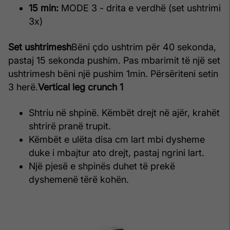
15 min:
MODE 3 - drita e verdhë (set ushtrimi
3x)
Set ushtrimesh
Bëni çdo ushtrim për 40 sekonda,
pastaj 15 sekonda pushim. Pas mbarimit të një set
ushtrimesh bëni një pushim 1min. Përsëriteni setin
3 herë.
Vertical leg crunch 1
Shtriu në shpinë. Këmbët drejt në ajër, krahët
shtrirë pranë trupit.
Këmbët e ulëta disa cm lart mbi dysheme
duke i mbajtur ato drejt, pastaj ngrini lart.
Një pjesë e shpinës duhet të prekë
dyshemenë tërë kohën.