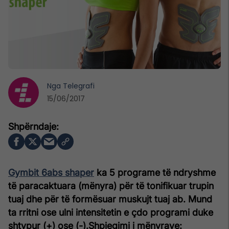
Nga
Telegrafi
15/06/2017
Gymbit 6abs shaper
ka 5 programe të ndryshme
të paracaktuara (mënyra) për të tonifikuar trupin
tuaj dhe për të formësuar muskujt tuaj ab. Mund
ta rritni ose ulni intensitetin e çdo programi duke
shtypur (+) ose (-).
Shpjegimi i mënyrave: