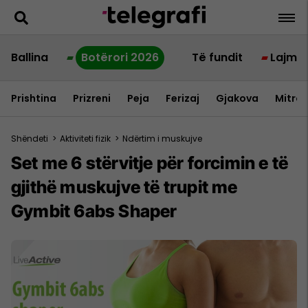
Ballina
Botërori 2026
Të fundit
Lajme
Prishtina
Prizreni
Peja
Ferizaj
Gjakova
Mitrov
Shëndeti
>
Aktiviteti fizik
>
Ndërtim i muskujve
Set me 6 stërvitje për forcimin e të
gjithë muskujve të trupit me
Gymbit 6abs Shaper