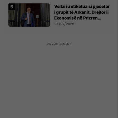
Vëllai iu etiketua si pjesëtar
i grupit të Arkanit, Drejtori i
Ekonomisë në Prizren
mohon pretendimet
24/07/2026