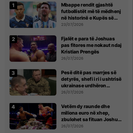
Mbappe rendit gjashtë
futbollistët më të mëdhenj
në historinë e Kupës së
Botës, Messi mbetet i dyti
23/07/2026
Fjalët e para të Joshuas
pas fitores me nokaut ndaj
Kristian Prengës
26/07/2026
Pesë ditë pas marrjes së
detyrës, shefi i ri i ushtrisë
ukrainase urdhëron
kontroll të madh
26/07/2026
Vetëm dy raunde dhe
miliona euro në xhep,
zbulohet sa fituan Joshua
e Prenga
26/07/2026