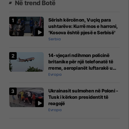
Në trend Botë
Sërish kërcënon, Vuçiq para
ushtarëve: Kurrë mos e harroni,
'Kosova është pjesë e Serbisë'
Serbia
14-vjeçari ndihmon policinë
britanike për një telefonatë të
rreme, aeroplanët luftarakë u
ngritën në ajër për të
Evropa
interceptuar fluturaken e Qatar
Airways që po shkonte drejt
Ukrainasit sulmohen në Poloni -
Mançesterit
Tusk i kërkon presidentit të
reagojë
Evropa