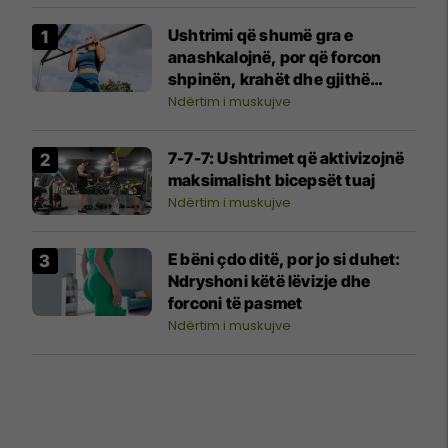
Ushtrimi që shumë gra e
anashkalojnë, por që forcon
shpinën, krahët dhe gjithë
trupin
Ndërtim i muskujve
7-7-7: Ushtrimet që aktivizojnë
maksimalisht bicepsët tuaj
Ndërtim i muskujve
E bëni çdo ditë, por jo si duhet:
Ndryshoni këtë lëvizje dhe
forconi të pasmet
Ndërtim i muskujve