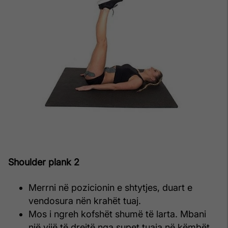
Shoulder plank 2
Merrni në pozicionin e shtytjes, duart e
vendosura nën krahët tuaj.
Mos i ngreh kofshët shumë të larta. Mbani
një vijë të drejtë nga supet tuaja në këmbët