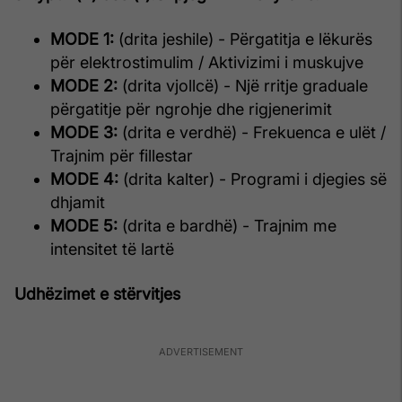
MODE 1:
(drita jeshile) - Përgatitja e lëkurës
për elektrostimulim / Aktivizimi i muskujve
MODE 2:
(drita vjollcë) - Një rritje graduale
përgatitje për ngrohje dhe rigjenerimit
MODE 3:
(drita e verdhë) - Frekuenca e ulët /
Trajnim për fillestar
MODE 4:
(drita kalter) - Programi i djegies së
dhjamit
MODE 5:
(drita e bardhë) - Trajnim me
intensitet të lartë
Udhëzimet e stërvitjes