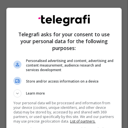
Telegrafi asks for your consent to use
your personal data for the following
purposes:
Personalised advertising and content, advertising and
content measurement, audience research and
services development
Store and/or access information on a device
Learn more
Your personal data will be processed and information from
your device (cookies, unique identifiers, and other device
Top 5
data) may be stored by, accessed by and shared with 369
partners, or used specifically by this site. We and our partners
may use precise geolocation data.
List of partners.
Pesë ditë pas marrjes së