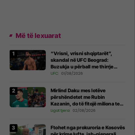
Më të lexuarat
“Vrisni, vrisni shqiptarët”,
skandal në UFC Beograd:
Buzukja u përball me thirrje
anti-shqiptare nga tribunat
UFC
01/08/2026
Mirlind Daku mes lotëve
përshëndetet me Rubin
Kazanin, do të fitojë miliona te
Spartak Moska
Ligat tjera
02/08/2026
Ftohet nga prokuroria e Kosovës
për krime lufte, ish-gjenerali