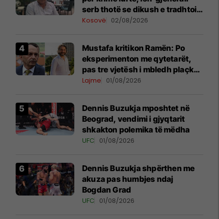
serb thotë se dikush e tradhtoi
në Beograd
Kosovë
02/08/2026
Mustafa kritikon Ramën: Po
eksperimenton me qytetarët,
pas tre vjetësh i mbledh plaçkat
për Londër
Lajme
01/08/2026
Dennis Buzukja mposhtet në
Beograd, vendimi i gjyqtarit
shkakton polemika të mëdha
UFC
01/08/2026
Dennis Buzukja shpërthen me
akuza pas humbjes ndaj
Bogdan Grad
UFC
01/08/2026