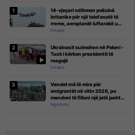
14-vjeçari ndihmon policinë
britanike për një telefonatë të
rreme, aeroplanët luftarakë u
ngritën në ajër për të
Evropa
interceptuar fluturaken e Qatar
Airways që po shkonte drejt
Ukrainasit sulmohen në Poloni -
Mançesterit
Tusk i kërkon presidentit të
reagojë
Evropa
Vendet më të mira për
emigrantët në vitin 2026, po
mendoni të filloni një jetë jashtë
vendit?
Nga Bota