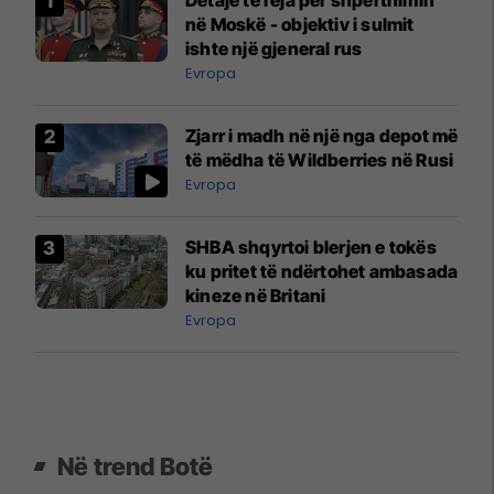
në Moskë - objektiv i sulmit
ishte një gjeneral rus
Evropa
Zjarr i madh në një nga depot më
të mëdha të Wildberries në Rusi
Evropa
SHBA shqyrtoi blerjen e tokës
ku pritet të ndërtohet ambasada
kineze në Britani
Evropa
Në trend Botë