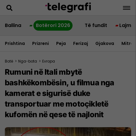
Ballina
Botërori 2026
Të fundit
Lajme
Prishtina
Prizreni
Peja
Ferizaj
Gjakova
Mitrov
Botë
>
Nga-bota
>
Evropa
Rumuni në Itali mbytë
bashkëkombësin, u filmua nga
kamerat e sigurisë duke
transportuar me motoçikletë
kufomën në qese të najlonit