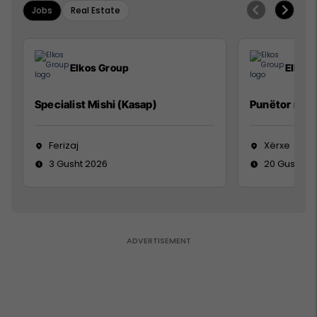
Jobs
Real Estate
Elkos Group
Elkos
Specialist Mishi (Kasap)
Punëtor në 
Ferizaj
Xërxe
3 Gusht 2026
20 Gusht 2