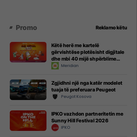
Promo
Reklamo këtu
Këtë herë me kartelë
gërvishtëse plotësisht digjitale
dhe mbi 40 mijë shpërblime
instant!
Meridian
Zgjidhni një nga katër modelet
tuaja të preferuara Peugeot
Peugot Kosova
IPKO vazhdon partneritetin me
Sunny Hill Festival 2026
IPKO