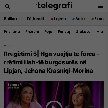
Ballina
Të fundit
Lajme
Botë
Ekono
Prishtina
Prizreni
Peja
Ferizaj
Gjakova
Mitrov
Video
Rrugëtimi 5| Nga vuajtja te forca -
rrëfimi i ish-të burgosurës në
Lipjan, Jehona Krasniqi-Morina