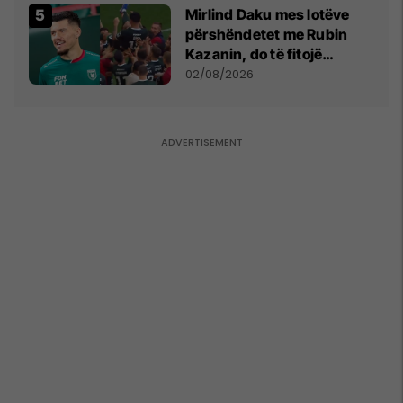
Mirlind Daku mes lotëve
përshëndetet me Rubin
Kazanin, do të fitojë
miliona te Spartak Moska
02/08/2026