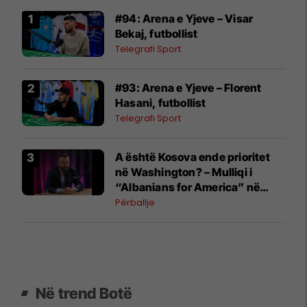
#94: Arena e Yjeve – Visar
Bekaj, futbollist
Telegrafi Sport
#93: Arena e Yjeve – Florent
Hasani, futbollist
Telegrafi Sport
A është Kosova ende prioritet
në Washington? – Mulliqi i
“Albanians for America” në
Përballje #41
Përballje
Në trend Botë