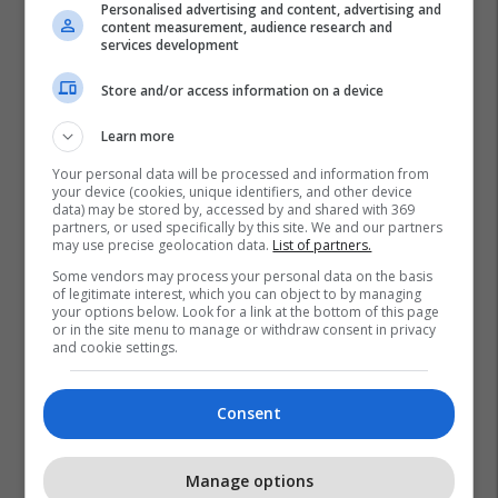
Personalised advertising and content, advertising and
content measurement, audience research and
services development
Promo
Reklamo këtu
Store and/or access information on a device
Konkurset e javës në Telegrafi
Learn more
Jobs: Mundësi të reja për
zhvillimin tuaj profesional
Your personal data will be processed and information from
your device (cookies, unique identifiers, and other device
Telegrafi Jobs
data) may be stored by, accessed by and shared with 369
partners, or used specifically by this site. We and our partners
may use precise geolocation data.
List of partners.
IPKO, Sponsor i Artë i DokuFest
Some vendors may process your personal data on the basis
2026, mbështet filmin dhe
of legitimate interest, which you can object to by managing
frymëzon gjeneratën e re të
your options below. Look for a link at the bottom of this page
krijuesve
or in the site menu to manage or withdraw consent in privacy
IPKO
and cookie settings.
Pashtetat MEKA - zgjedhje
Consent
praktike për mëngjes, piknik
dhe rrugë
MEKA HALAL FOOD
Manage options