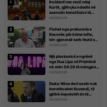
Incidenti me vezë ndaj
Kurtit, gjithçka ndodhi në
seancën konstituive të
Kuvendit
06/08/2026
Ftohet nga prokuroria e
Kosovës për krime lufte,
ish-gjenerali serb thotë se
dikush e tradhtoi në
02/08/2026
Beograd
Një pleskavicë e ngrënë
nga Dua Lipa në Prishtinë
në orën 04:28 të mëngjesit
- dhe bota digjitale serbe
03/08/2026
shpall gjendjen e luftës
Deda: Nëse deri nesër nuk
konstituohet Kuvendi, të
gjithë deputetët do të
bëjnë shkelje të rëndë
06/08/2026
kushtetuese