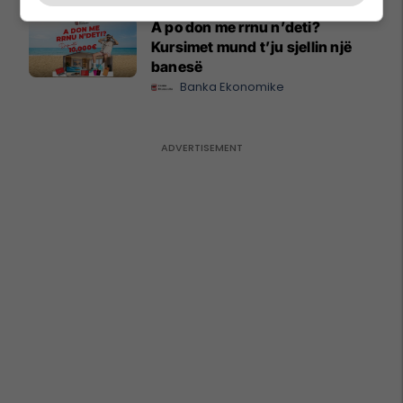
A po don me rrnu n’deti?
Kursimet mund t’ju sjellin një
banesë
Banka Ekonomike