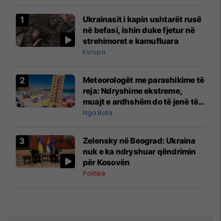
Ukrainasit i kapin ushtarët rusë
në befasi, ishin duke fjetur në
strehimoret e kamufluara
Evropa
Meteorologët me parashikime të
reja: Ndryshime ekstreme,
muajt e ardhshëm do të jenë të
pazakontë
Nga Bota
Zelensky në Beograd: Ukraina
nuk e ka ndryshuar qëndrimin
për Kosovën
Politikë