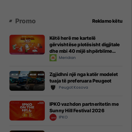
Promo
Reklamo këtu
Këtë herë me kartelë
gërvishtëse plotësisht digjitale
dhe mbi 40 mijë shpërblime
instant!
Meridian
Zgjidhni një nga katër modelet
tuaja të preferuara Peugeot
Peugot Kosova
IPKO vazhdon partneritetin me
Sunny Hill Festival 2026
IPKO