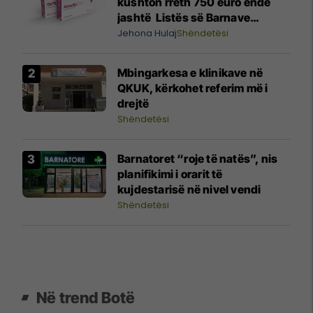
kushton rreth 750 euro ende
jashtë Listës së Barnave
Esenciale, përgjigjet MSH-ja
Jehona Hulaj
Shëndetësi
Mbingarkesa e klinikave në
QKUK, kërkohet referim më i
drejtë
Shëndetësi
Barnatoret “roje të natës”, nis
planifikimi i orarit të
kujdestarisë në nivel vendi
Shëndetësi
Në trend Botë