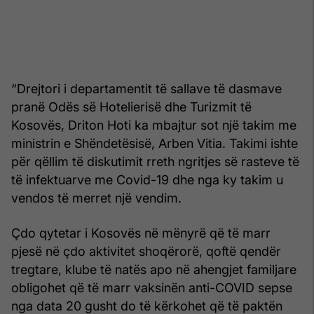
“Drejtori i departamentit të sallave të dasmave
pranë Odës së Hotelierisë dhe Turizmit të
Kosovës, Driton Hoti ka mbajtur sot një takim me
ministrin e Shëndetësisë, Arben Vitia. Takimi ishte
për qëllim të diskutimit rreth ngritjes së rasteve të
të infektuarve me Covid-19 dhe nga ky takim u
vendos të merret një vendim.
Çdo qytetar i Kosovës në mënyrë që të marr
pjesë në çdo aktivitet shoqërorë, qoftë qendër
tregtare, klube të natës apo në ahengjet familjare
obligohet që të marr vaksinën anti-COVID sepse
nga data 20 gusht do të kërkohet që të paktën