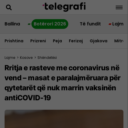
Ballina
Botërori 2026
Të fundit
Lajme
Prishtina
Prizreni
Peja
Ferizaj
Gjakova
Mitrov
Lajme
>
Kosove
>
Shëndetësi
Rritja e rasteve me coronavirus në
vend – masat e paralajmëruara për
qytetarët që nuk marrin vaksinën
antiCOVID-19