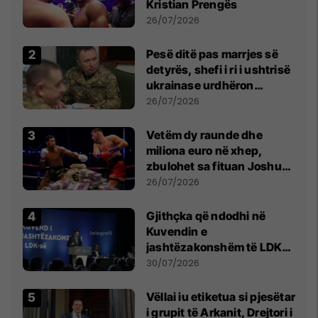
Kristian Prengës
26/07/2026
Pesë ditë pas marrjes së
detyrës, shefi i ri i ushtrisë
ukrainase urdhëron
kontroll të madh
26/07/2026
Vetëm dy raunde dhe
miliona euro në xhep,
zbulohet sa fituan Joshua
e Prenga
26/07/2026
Gjithçka që ndodhi në
Kuvendin e
jashtëzakonshëm të LDK-
së
30/07/2026
Vëllai iu etiketua si pjesëtar
i grupit të Arkanit, Drejtori i