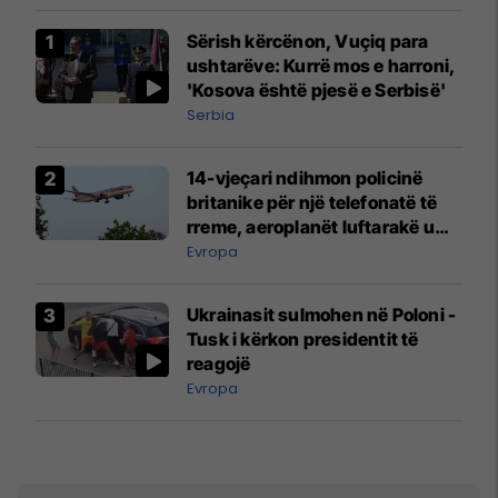
Sërish kërcënon, Vuçiq para
ushtarëve: Kurrë mos e harroni,
'Kosova është pjesë e Serbisë'
Serbia
14-vjeçari ndihmon policinë
britanike për një telefonatë të
rreme, aeroplanët luftarakë u
ngritën në ajër për të
Evropa
interceptuar fluturaken e Qatar
Airways që po shkonte drejt
Ukrainasit sulmohen në Poloni -
Mançesterit
Tusk i kërkon presidentit të
reagojë
Evropa