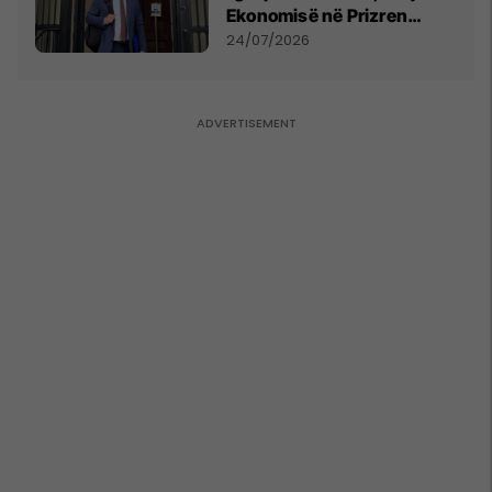
Ekonomisë në Prizren
mohon pretendimet
24/07/2026