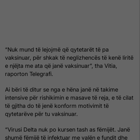
“Nuk mund të lejojmë që qytetarët të pa
vaksinuar, për shkak të neglizhencës të kenë liritë
e njëjta me ata që janë vaksinuar”, tha Vitia,
raporton Telegrafi.
Ai bëri të ditur se nga e hëna janë në takime
intensive për rishikimin e masave të reja, e të cilat
të gjitha do të jenë konform motivimit të
qytetarëve për tu vaksinuar.
“Virusi Delta nuk po kursen tash as fëmijët. Janë
shumë fëmijë të infektuar me valën e fundit dhe