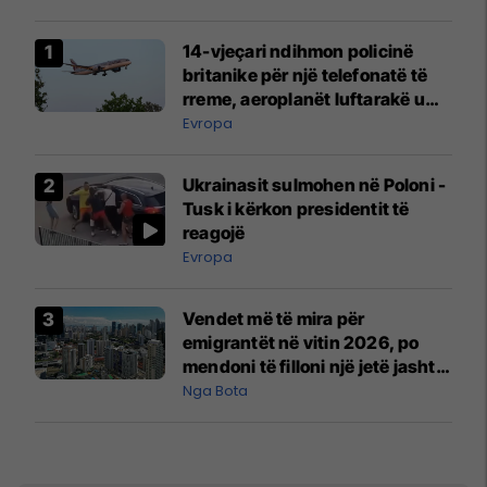
14-vjeçari ndihmon policinë
britanike për një telefonatë të
rreme, aeroplanët luftarakë u
ngritën në ajër për të
Evropa
interceptuar fluturaken e Qatar
Airways që po shkonte drejt
Ukrainasit sulmohen në Poloni -
Mançesterit
Tusk i kërkon presidentit të
reagojë
Evropa
Vendet më të mira për
emigrantët në vitin 2026, po
mendoni të filloni një jetë jashtë
vendit?
Nga Bota