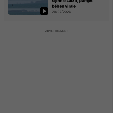
Gjirin e Lalzit, pamjet
bëhen virale
29/07/2026