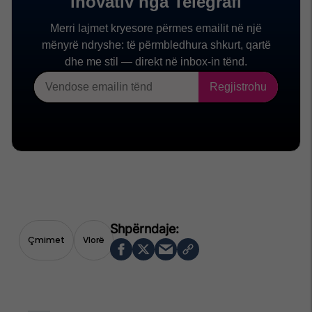
Çmimet
Vlorë