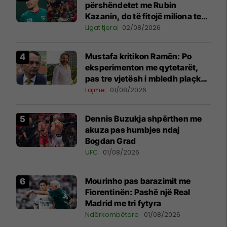
përshëndetet me Rubin
Kazanin, do të fitojë miliona te
Spartak Moska
Ligat tjera
02/08/2026
Mustafa kritikon Ramën: Po
eksperimenton me qytetarët,
pas tre vjetësh i mbledh plaçkat
për Londër
Lajme
01/08/2026
Dennis Buzukja shpërthen me
akuza pas humbjes ndaj
Bogdan Grad
UFC
01/08/2026
Mourinho pas barazimit me
Fiorentinën: Pashë një Real
Madrid me tri fytyra
Ndërkombëtare
01/08/2026