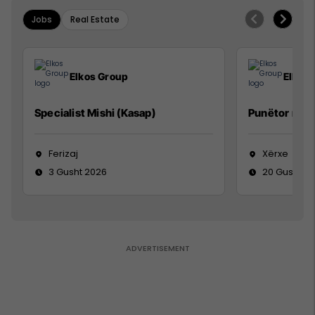
Jobs
Real Estate
Elkos Group
Elkos
Specialist Mishi (Kasap)
Punëtor në 
Ferizaj
Xërxe
3 Gusht 2026
20 Gusht 2