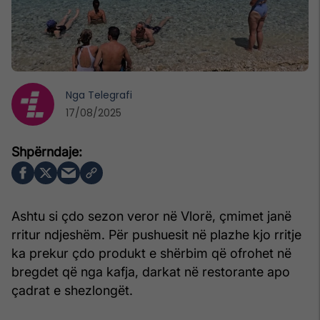
Nga
Telegrafi
17/08/2025
Ashtu si çdo sezon veror në Vlorë, çmimet janë
rritur ndjeshëm. Për pushuesit në plazhe kjo rritje
ka prekur çdo produkt e shërbim që ofrohet në
bregdet që nga kafja, darkat në restorante apo
çadrat e shezlongët.