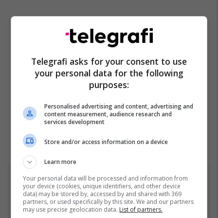
Telegrafi asks for your consent to use
your personal data for the following
purposes:
Personalised advertising and content, advertising and
content measurement, audience research and
services development
Store and/or access information on a device
Learn more
Your personal data will be processed and information from
Top 5
your device (cookies, unique identifiers, and other device
data) may be stored by, accessed by and shared with 369
partners, or used specifically by this site. We and our partners
Pesë ditë pas marrjes së
may use precise geolocation data.
List of partners.
detyrës, shefi i ri i ushtrisë