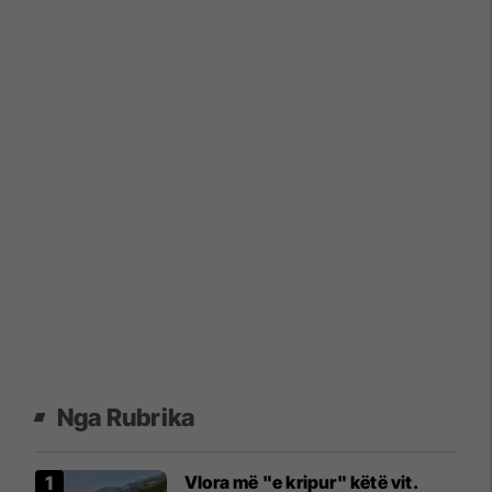
Nga Rubrika
Vlora më "e kripur" këtë vit.