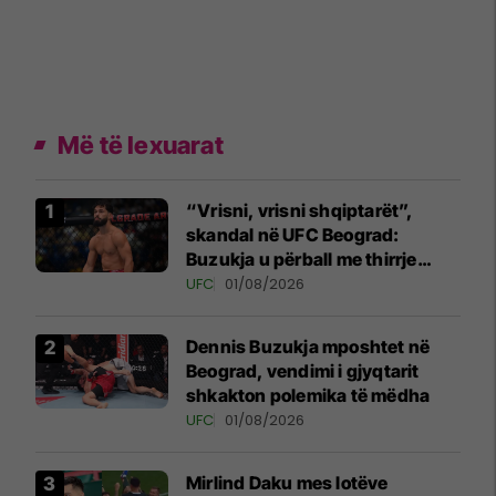
Më të lexuarat
“Vrisni, vrisni shqiptarët”,
skandal në UFC Beograd:
Buzukja u përball me thirrje
anti-shqiptare nga tribunat
UFC
01/08/2026
Dennis Buzukja mposhtet në
Beograd, vendimi i gjyqtarit
shkakton polemika të mëdha
UFC
01/08/2026
Mirlind Daku mes lotëve