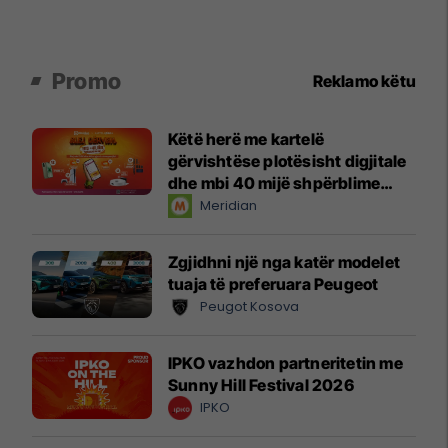
Promo
Reklamo këtu
Këtë herë me kartelë
gërvishtëse plotësisht digjitale
dhe mbi 40 mijë shpërblime
instant!
Meridian
Zgjidhni një nga katër modelet
tuaja të preferuara Peugeot
Peugot Kosova
IPKO vazhdon partneritetin me
Sunny Hill Festival 2026
IPKO