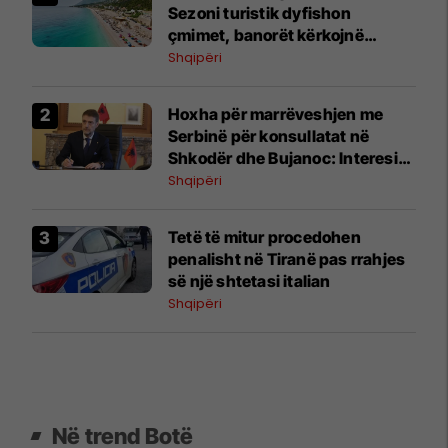
Sezoni turistik dyfishon
çmimet, banorët kërkojnë
ndërhyrje
Shqipëri
Hoxha për marrëveshjen me
Serbinë për konsullatat në
Shkodër dhe Bujanoc: Interesi
kombëtar mbi emocionet
Shqipëri
historike
Tetë të mitur procedohen
penalisht në Tiranë pas rrahjes
së një shtetasi italian
Shqipëri
Në trend Botë