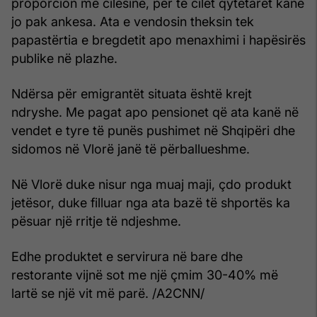
proporcion me cilësinë, për të cilët qytetarët kanë
jo pak ankesa. Ata e vendosin theksin tek
papastërtia e bregdetit apo menaxhimi i hapësirës
publike në plazhe.
Ndërsa për emigrantët situata është krejt
ndryshe. Me pagat apo pensionet që ata kanë në
vendet e tyre të punës pushimet në Shqipëri dhe
sidomos në Vlorë janë të përballueshme.
Në Vlorë duke nisur nga muaj maji, çdo produkt
jetësor, duke filluar nga ata bazë të shportës ka
pësuar një rritje të ndjeshme.
Edhe produktet e servirura në bare dhe
restorante vijnë sot me një çmim 30-40% më
lartë se një vit më parë. /A2CNN/