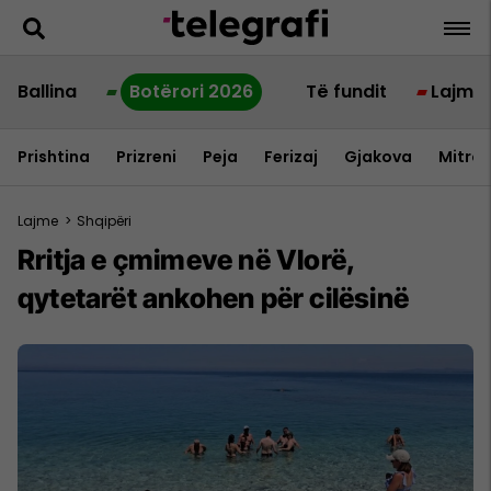
Ballina
Botërori 2026
Të fundit
Lajme
Prishtina
Prizreni
Peja
Ferizaj
Gjakova
Mitrov
Lajme
>
Shqipëri
Rritja e çmimeve në Vlorë,
qytetarët ankohen për cilësinë