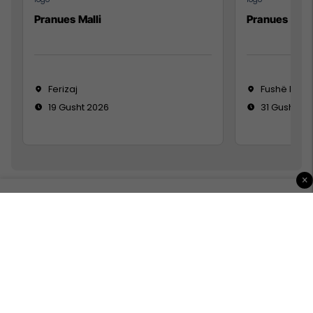
Pranues Malli
Pranues mall
Ferizaj
Fushë Koso
19 Gusht 2026
31 Gusht 20
×