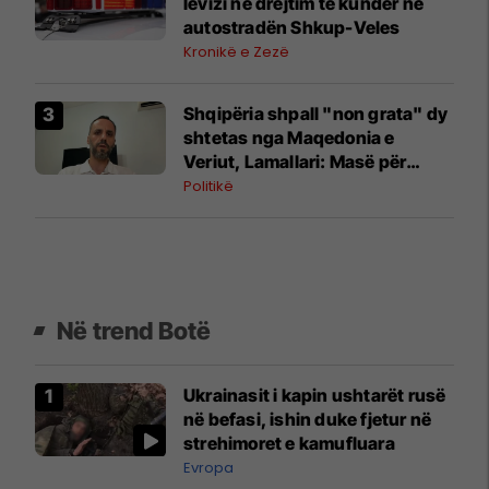
lëvizi në drejtim të kundër në
autostradën Shkup-Veles
Kronikë e Zezë
Shqipëria shpall "non grata" dy
shtetas nga Maqedonia e
Veriut, Lamallari: Masë për
sigurinë kombëtare
Politikë
Në trend Botë
Ukrainasit i kapin ushtarët rusë
në befasi, ishin duke fjetur në
strehimoret e kamufluara
Evropa