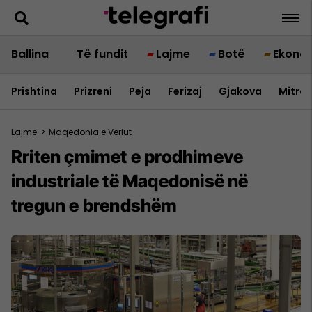
Ballina
Të fundit
Lajme
Botë
Ekono
Prishtina
Prizreni
Peja
Ferizaj
Gjakova
Mitrov
Lajme
>
Maqedonia e Veriut
Rriten çmimet e prodhimeve
industriale të Maqedonisë në
tregun e brendshëm