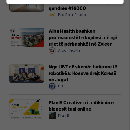
Lakrishtë – banim modern pranë
qendrës #16060
Pro Real Estate
Alba Health bashkon
profesionistët e kujdesit në një
rrjet të përbashkët në Zvicër
Alba Health
Nga UBT në skenën botërore të
robotikës: Kosova drejt Koresë
së Jugut
UBT
Plan B Creative rrit ndikimin e
biznesit tuaj online
Plan B