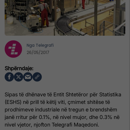
Nga
Telegrafi
26/05/2017
Sipas të dhënave të Entit Shtetëror për Statistika
(ESHS) në prill të këtij viti, çmimet shitëse të
prodhimeve industriale në tregun e brendshëm
janë rritur për 0.1%, në nivel mujor, dhe 0.3% në
nivel vjetor, njofton Telegrafi Maqedoni.