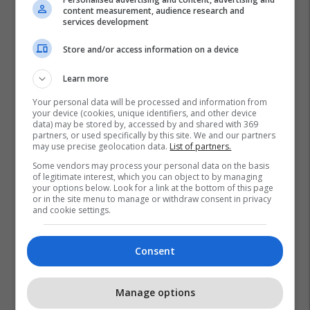
content measurement, audience research and
services development
Store and/or access information on a device
Learn more
Your personal data will be processed and information from
your device (cookies, unique identifiers, and other device
data) may be stored by, accessed by and shared with 369
partners, or used specifically by this site. We and our partners
may use precise geolocation data.
List of partners.
Some vendors may process your personal data on the basis
of legitimate interest, which you can object to by managing
your options below. Look for a link at the bottom of this page
or in the site menu to manage or withdraw consent in privacy
and cookie settings.
Consent
Promo
Reklamo këtu
Manage options
Banesë 98.96m² në shitje në