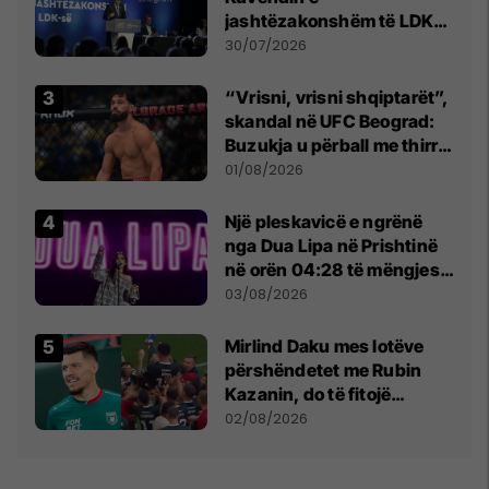
jashtëzakonshëm të LDK-
së
30/07/2026
“Vrisni, vrisni shqiptarët”,
skandal në UFC Beograd:
Buzukja u përball me thirrje
anti-shqiptare nga
01/08/2026
tribunat
Një pleskavicë e ngrënë
nga Dua Lipa në Prishtinë
në orën 04:28 të mëngjesit
- dhe bota digjitale serbe
03/08/2026
shpall gjendjen e luftës
Mirlind Daku mes lotëve
përshëndetet me Rubin
Kazanin, do të fitojë
miliona te Spartak Moska
02/08/2026