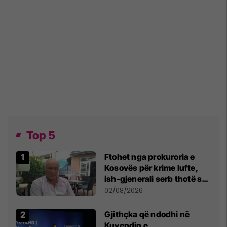
Top 5
Ftohet nga prokuroria e
Kosovës për krime lufte,
ish-gjenerali serb thotë se
dikush e tradhtoi në
02/08/2026
Beograd
Gjithçka që ndodhi në
Kuvendin e