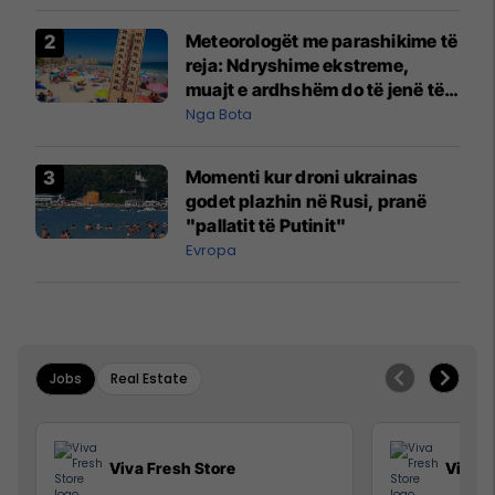
Meteorologët me parashikime të
reja: Ndryshime ekstreme,
muajt e ardhshëm do të jenë të
pazakontë
Nga Bota
Momenti kur droni ukrainas
godet plazhin në Rusi, pranë
"pallatit të Putinit"
Evropa
Jobs
Real Estate
Viva Fresh Store
Viva F