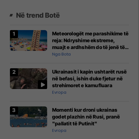
Në trend Botë
Meteorologët me parashikime të
reja: Ndryshime ekstreme,
muajt e ardhshëm do të jenë të
pazakontë
Nga Bota
Ukrainasit i kapin ushtarët rusë
në befasi, ishin duke fjetur në
strehimoret e kamufluara
Evropa
Momenti kur droni ukrainas
godet plazhin në Rusi, pranë
"pallatit të Putinit"
Evropa