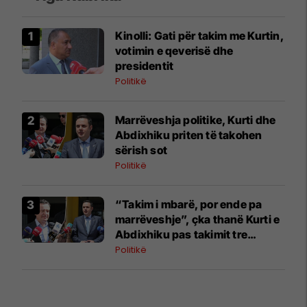
Kinolli: Gati për takim me Kurtin,
votimin e qeverisë dhe
presidentit
Politikë
Marrëveshja politike, Kurti dhe
Abdixhiku priten të takohen
sërish sot
Politikë
“Takim i mbarë, por ende pa
marrëveshje”, çka thanë Kurti e
Abdixhiku pas takimit tre
orësh?
Politikë