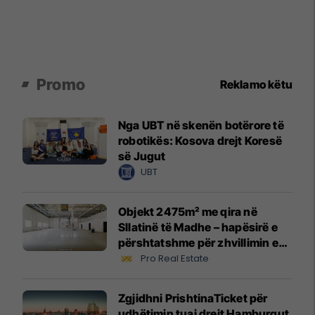
Promo
Reklamo këtu
Nga UBT në skenën botërore të
robotikës: Kosova drejt Koresë
së Jugut
UBT
Objekt 2475m² me qira në
Sllatinë të Madhe – hapësirë e
përshtatshme për zhvillimin e
biznesit #16068
Pro Real Estate
Zgjidhni PrishtinaTicket për
udhëtimin tuaj drejt Hamburgut