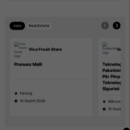
Jobs
Real Estate
Viva Fresh Store
Golde
Pranues Malli
Teknolog/e p
Paketimin e 
Për Përpunim
Teknolog/e 
Sigurisë së 
Ferizaj
19 Gusht 2026
Mitrovicë
15 Gusht 20