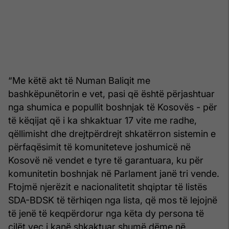
“Me këtë akt të Numan Baliqit me
bashkëpunëtorin e vet, pasi që është përjashtuar
nga shumica e popullit boshnjak të Kosovës - për
të këqijat që i ka shkaktuar 17 vite me radhe,
qëllimisht dhe drejtpërdrejt shkatërron sistemin e
përfaqësimit të komuniteteve joshumicë në
Kosovë në vendet e tyre të garantuara, ku për
komunitetin boshnjak në Parlament janë tri vende.
Ftojmë njerëzit e nacionalitetit shqiptar të listës
SDA-BDSK të tërhiqen nga lista, që mos të lejojnë
të jenë të keqpërdorur nga këta dy persona të
cilët veç i kanë shkaktuar shumë dëme në