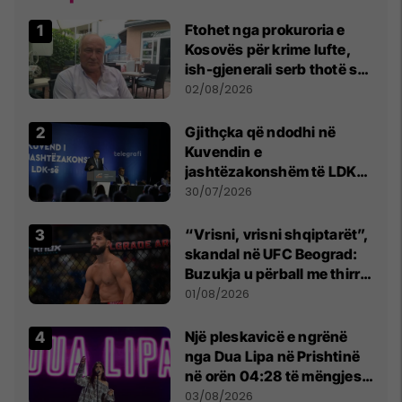
Ftohet nga prokuroria e
Kosovës për krime lufte,
ish-gjenerali serb thotë se
dikush e tradhtoi në
02/08/2026
Beograd
Gjithçka që ndodhi në
Kuvendin e
jashtëzakonshëm të LDK-
së
30/07/2026
“Vrisni, vrisni shqiptarët”,
skandal në UFC Beograd:
Buzukja u përball me thirrje
anti-shqiptare nga
01/08/2026
tribunat
Një pleskavicë e ngrënë
nga Dua Lipa në Prishtinë
në orën 04:28 të mëngjesit
- dhe bota digjitale serbe
03/08/2026