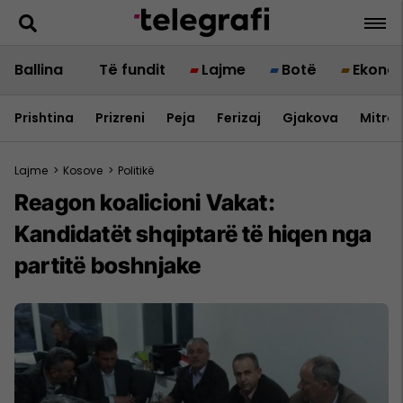
Ballina
Të fundit
Lajme
Botë
Ekono
Prishtina
Prizreni
Peja
Ferizaj
Gjakova
Mitrov
Lajme
>
Kosove
>
Politikë
Reagon koalicioni Vakat:
Kandidatët shqiptarë të hiqen nga
partitë boshnjake