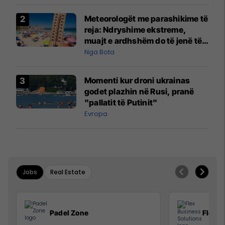
Meteorologët me parashikime të
reja: Ndryshime ekstreme,
muajt e ardhshëm do të jenë të
pazakontë
Nga Bota
Momenti kur droni ukrainas
godet plazhin në Rusi, pranë
"pallatit të Putinit"
Evropa
Jobs
Real Estate
Padel Zone
Flex B