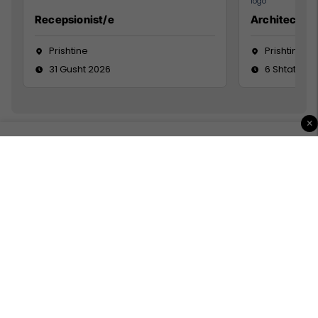
Recepsionist/e
Architect
Prishtine
Prishtinë
31 Gusht 2026
6 Shtator 2
×