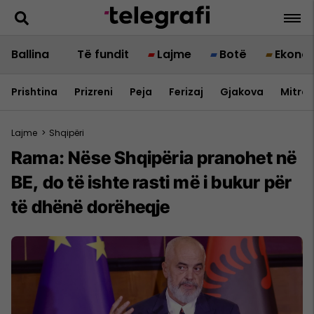
Ballina
Të fundit
Lajme
Botë
Ekono
Prishtina
Prizreni
Peja
Ferizaj
Gjakova
Mitrov
Lajme
>
Shqipëri
Rama: Nëse Shqipëria pranohet në
BE, do të ishte rasti më i bukur për
të dhënë dorëheqje