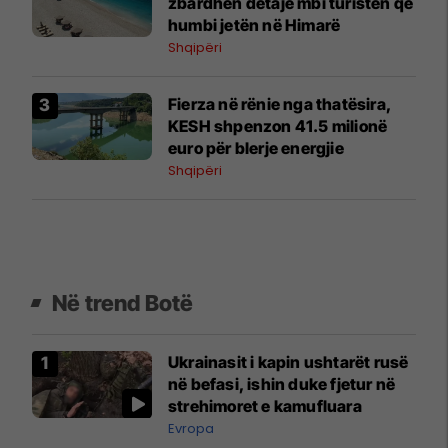
zbardhen detaje mbi turisten që
humbi jetën në Himarë
Shqipëri
Fierza në rënie nga thatësira,
KESH shpenzon 41.5 milionë
euro për blerje energjie
Shqipëri
Në trend Botë
Ukrainasit i kapin ushtarët rusë
në befasi, ishin duke fjetur në
strehimoret e kamufluara
Evropa