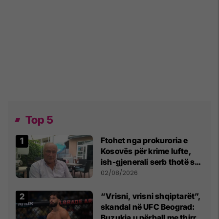
Top 5
Ftohet nga prokuroria e
Kosovës për krime lufte,
ish-gjenerali serb thotë se
dikush e tradhtoi në
02/08/2026
Beograd
“Vrisni, vrisni shqiptarët”,
skandal në UFC Beograd:
Buzukja u përball me thirrje