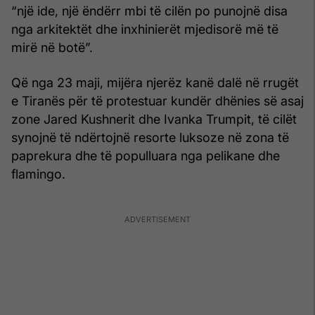
“një ide, një ëndërr mbi të cilën po punojnë disa
nga arkitektët dhe inxhinierët mjedisorë më të
mirë në botë”.
Që nga 23 maji, mijëra njerëz kanë dalë në rrugët
e Tiranës për të protestuar kundër dhënies së asaj
zone Jared Kushnerit dhe Ivanka Trumpit, të cilët
synojnë të ndërtojnë resorte luksoze në zona të
paprekura dhe të populluara nga pelikane dhe
flamingo.