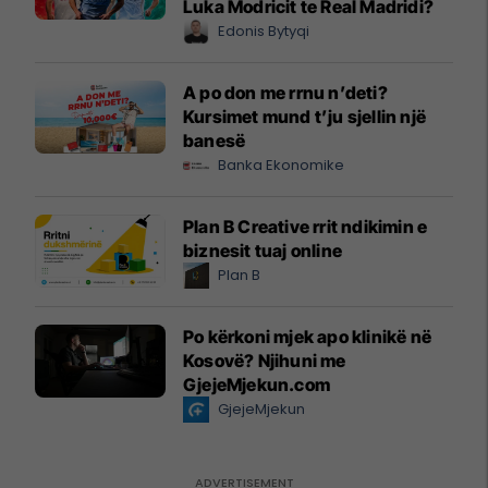
Luka Modricit te Real Madridi?
Edonis Bytyqi
A po don me rrnu n’deti?
Kursimet mund t’ju sjellin një
banesë
Banka Ekonomike
Plan B Creative rrit ndikimin e
biznesit tuaj online
Plan B
Po kërkoni mjek apo klinikë në
Kosovë? Njihuni me
GjejeMjekun.com
GjejeMjekun