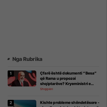
Nga Rubrika
Çfarë është dokumenti “Besa”
që Rama u propozoi
shqiptarëve? Kryeministri e
shpjegon me katër fjalë
Shqipëri
Kishte probleme shëndetësore -