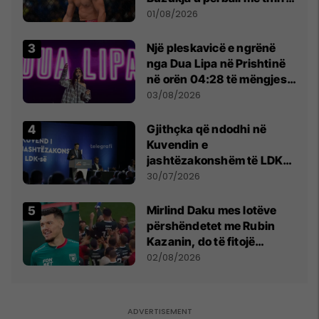
anti-shqiptare nga
01/08/2026
tribunat
Një pleskavicë e ngrënë
nga Dua Lipa në Prishtinë
në orën 04:28 të mëngjesit
- dhe bota digjitale serbe
03/08/2026
shpall gjendjen e luftës
Gjithçka që ndodhi në
Kuvendin e
jashtëzakonshëm të LDK-
së
30/07/2026
Mirlind Daku mes lotëve
përshëndetet me Rubin
Kazanin, do të fitojë
miliona te Spartak Moska
02/08/2026