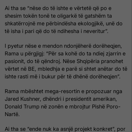
Ai tha se “nëse do të ishte e vërtetë që po e
shesim tokën tonë te oligarkë të gatshëm ta
shkatërrojnë me përbindësha ekologjikë, unë do
të isha i pari që do të ndihesha i neveritur”.
I pyetur nëse e mendon ndonjëherë dorëheqjen,
Rama u përgjigj: “Për sa kohë do ta ndiej zjarrin e
pasionit, do të qëndroj. Nëse Shqipëria pranohet
vërtet në BE, mbledhja e parë si shtet anëtar do të
ishte rasti më i bukur për të dhënë dorëheqjen”.
Rama mbështet mega-resortin e propozuar nga
Jared Kushner, dhëndri i presidentit amerikan,
Donald Trump në zonën e mbrojtur Pishë Poro-
Nartë.
Ai tha se “ende nuk ka asnjë projekt konkret”, por