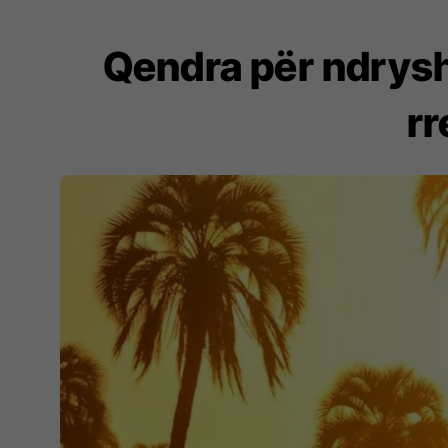
Qendra për ndrysh
rr