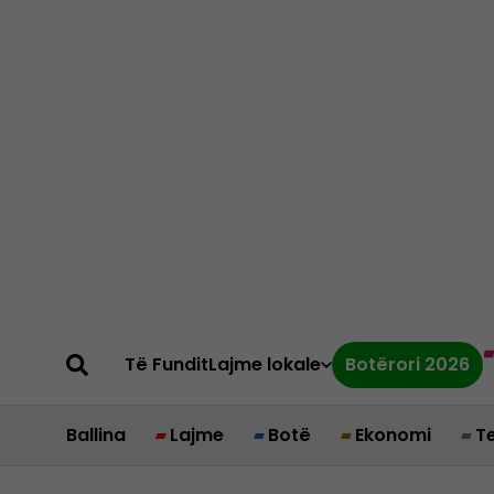
Të Fundit
Lajme lokale
Botërori 2026
Ballina
Lajme
Botë
Ekonomi
T