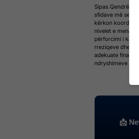
Sipas Qendrës për
sfidave më serio
kërkon koordinim,
nivelet e menaxh
përforcimi i kapa
rreziqeve dhe plan
adekuate financi
ndryshimeve klima