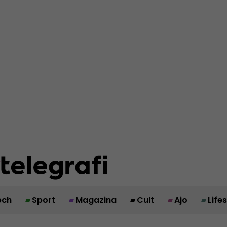
ech
Sport
Magazina
Cult
Ajo
Life