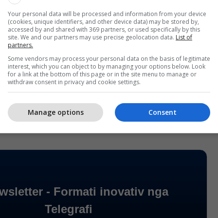
 ndryshime klimatike, thatësia mbetet një prej
Your personal data will be processed and information from your device
(cookies, unique identifiers, and other device data) may be stored by,
ze të ndryshimeve bashkëkohore klimatike, që
accessed by and shared with 369 partners, or used specifically by this
 përgjigje të saktë dhe të integruar në të gjitha
site. We and our partners may use precise geolocation data.
List of
partners.
imit. Në atë drejtim, është i domosdoshëm
Some vendors may process your personal data on the basis of legitimate
citeteve institucionale dhe lokale për vlerësim të
interest, which you can object to by managing your options below. Look
ifikimit strategjik, si dhe sigurimit të mjeteve
for a link at the bottom of this page or in the site menu to manage or
withdraw consent in privacy and cookie settings.
are për zbatim të masave të adaptimit ndaj
tike, thonë nga atje.
Manage options
Consent