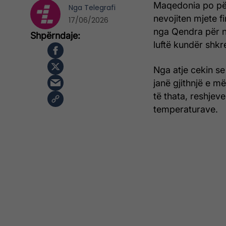
Maqedonia po përb
Nga
Telegrafi
nevojiten mjete f
17/06/2026
nga Qendra për n
luftë kundër shkr
Nga atje cekin s
janë gjithnjë e 
të thata, reshjev
temperaturave.