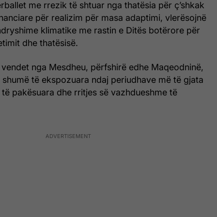
allet me rrezik të shtuar nga thatësia për ç’shkak
inanciare për realizim për masa adaptimi, vlerësojnë
dryshime klimatike me rastin e Ditës botërore për
etimit dhe thatësisë.
e vendet nga Mesdheu, përfshirë edhe Maqeodninë,
më shumë të ekspozuara ndaj periudhave më të gjata
e të pakësuara dhe rritjes së vazhdueshme të