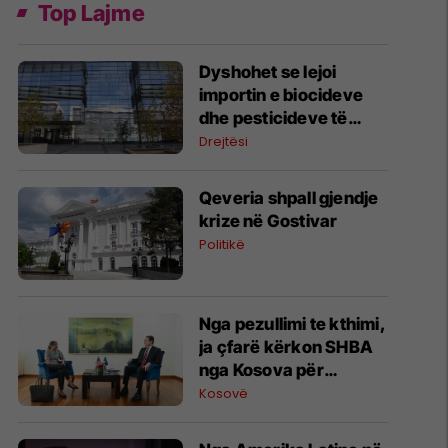
Top Lajme
Dyshohet se lejoi
importin e biocideve
dhe pesticideve të
ndaluara, arrestohet
Drejtësi
një person në Prishtinë
Qeveria shpall gjendje
krize në Gostivar
Politikë
Nga pezullimi te kthimi,
ja çfarë kërkon SHBA
nga Kosova për
dialogun strategjik
Kosovë