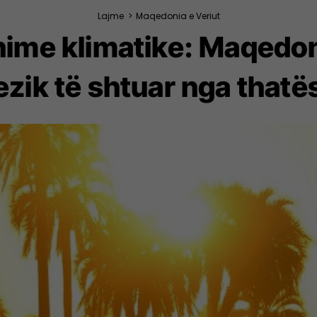
Lajme
>
Maqedonia e Veriut
ime klimatike: Maqedon
ezik të shtuar nga thatë