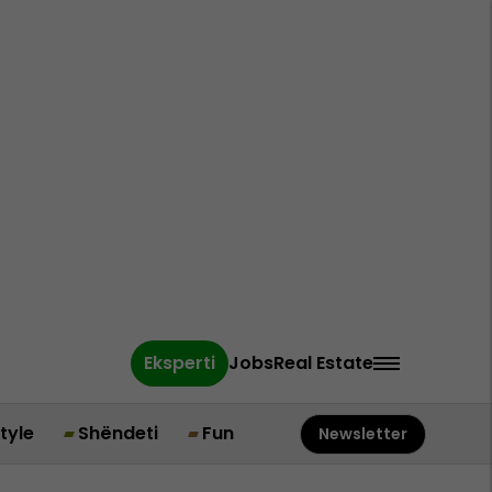
Eksperti
Jobs
Real Estate
style
Shëndeti
Fun
Newsletter