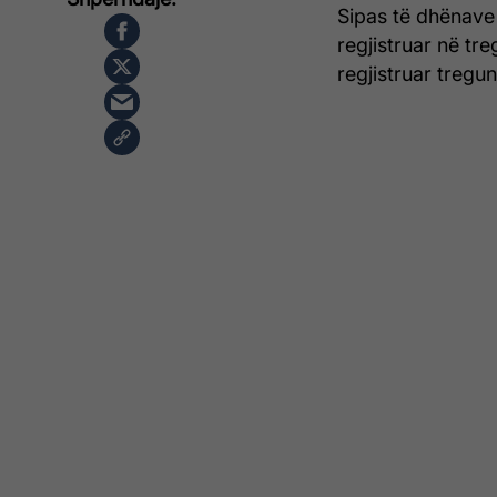
Sipas të dhënave 
regjistruar në tr
regjistruar tregu