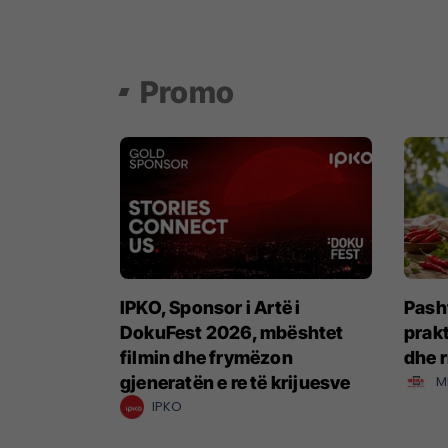
Promo
IPKO, Sponsor i Artë i
Pash
DokuFest 2026, mbështet
prakt
filmin dhe frymëzon
dhe 
gjeneratën e re të krijuesve
M
IPKO