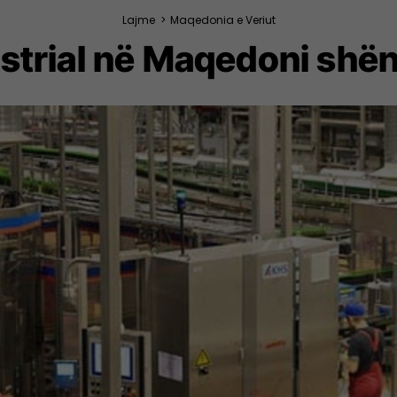
Lajme
>
Maqedonia e Veriut
strial në Maqedoni shën