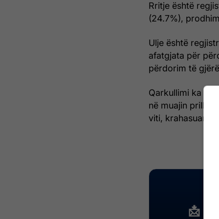
Rritje është regj
(24.7%), prodhim
Ulje është regjis
afatgjata për për
përdorim të gjërë
Qarkullimi ka rë
në muajin prill të 
viti, krahasuar me