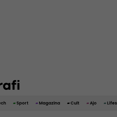
ech
Sport
Magazina
Cult
Ajo
Life