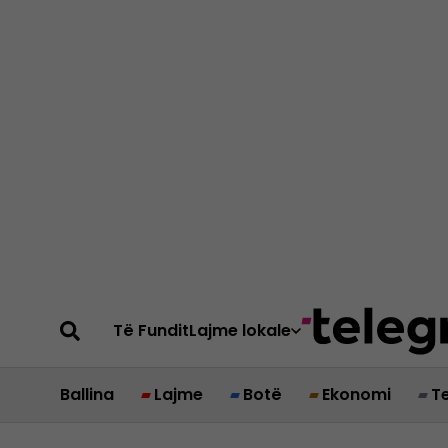
Të Fundit
Lajme lokale
Ballina
Lajme
Botë
Ekonomi
T