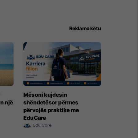
Reklamo këtu
?
Mësoni kujdesin
in një
shëndetësor përmes
përvojës praktike me
EduCare
Edu Care