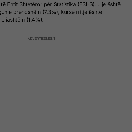
të Entit Shtetëror për Statistika (ESHS), ulje është
egun e brendshëm (7.3%), kurse rritje është
n e jashtëm (1.4%).