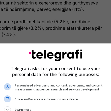
istruar në sektorin e xeheroreve dhe gurthyeseve
e të ndërmjetme, përveç energjisë (11%).
truar në prodhimet kapitale (5.2%), prodhime
dorim të gjërë (3.2%), prodhime afatshkurtëra për
 (7.4%).
në edhe në aspekt mujor për 13.4%, nga muaji mars
këtij viti. Por ka rritje në periudhën janar-prill të këtij
 vitin e kaluar./Telegrafi/
Telegrafi asks for your consent to use your
personal data for the following purposes:
Personalised advertising and content, advertising and content
measurement, audience research and services development
Store and/or access information on a device
Learn more