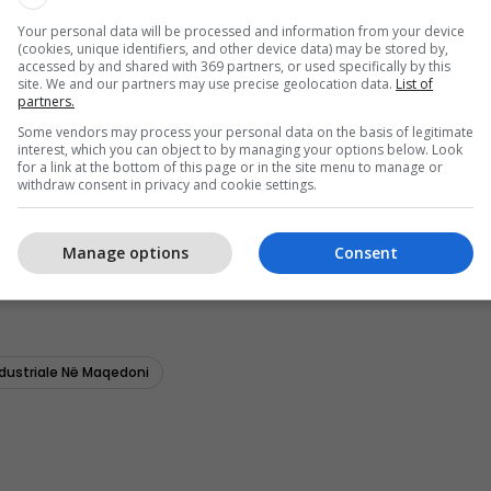
Your personal data will be processed and information from your device
(cookies, unique identifiers, and other device data) may be stored by,
accessed by and shared with 369 partners, or used specifically by this
site. We and our partners may use precise geolocation data.
List of
partners.
Some vendors may process your personal data on the basis of legitimate
interest, which you can object to by managing your options below. Look
for a link at the bottom of this page or in the site menu to manage or
withdraw consent in privacy and cookie settings.
Manage options
Consent
dustriale Në Maqedoni