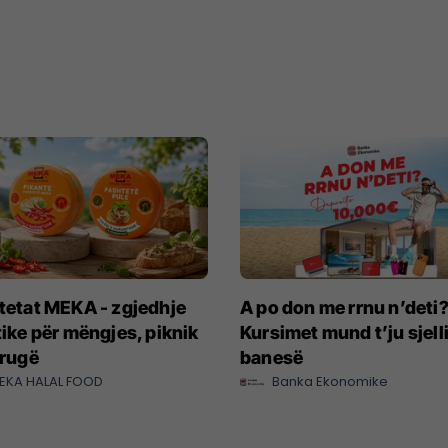
tetat MEKA - zgjedhje
A po don me rrnu n’deti
ike për mëngjes, piknik
Kursimet mund t’ju sjell
rrugë
banesë
EKA HALAL FOOD
Banka Ekonomike