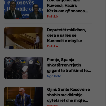
LDK largohet nga
Kuvendi, Haziri:
Kërkuam që seanca
konstituive të mbahet
Politikë
sonte
Deputetët mblidhen,
dera e sallës së
Kuvendit e mbyllur
Politikë
Pamje, Spanja
shkatërron rrjetin
gjigant të trafikimit të
emigrantëve dhe
Nga Bota
drogës në Mesdhe
Gjini: Sonte Kosovën e
shohin me dhimbje
qytetarët dhe miqtë
tanë, Kurti po ia qet
Politikë