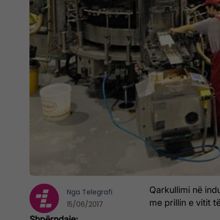
Qarkullimi në ind
Nga
Telegrafi
me prillin e vitit
15/06/2017