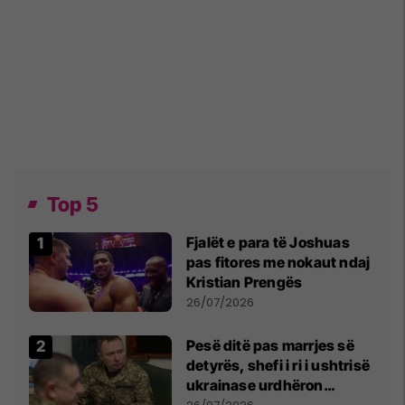
Top 5
Fjalët e para të Joshuas
pas fitores me nokaut ndaj
Kristian Prengës
26/07/2026
Pesë ditë pas marrjes së
detyrës, shefi i ri i ushtrisë
ukrainase urdhëron
kontroll të madh