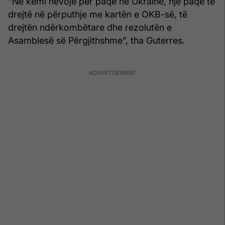
“Ne kemi nevojë për paqe në Ukrainë, një paqe të
drejtë në përputhje me kartën e OKB-së, të
drejtën ndërkombëtare dhe rezolutën e
Asamblesë së Përgjithshme”, tha Guterres.