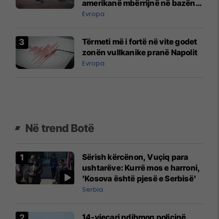
amerikanë mbërrijnë në bazën
ajrore në Bullgari
Evropa
Tërmeti më i fortë në vite godet
zonën vullkanike pranë Napolit
Evropa
Në trend Botë
Sërish kërcënon, Vuçiq para
ushtarëve: Kurrë mos e harroni,
'Kosova është pjesë e Serbisë'
Serbia
14-vjeçari ndihmon policinë