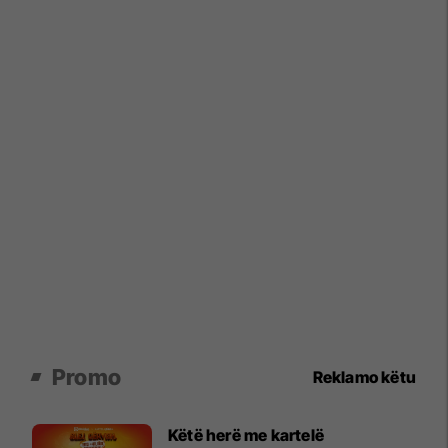
Promo
Reklamo këtu
Këtë herë me kartelë