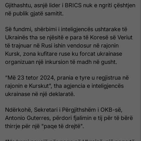
Gjithashtu, asnjë lider i BRICS nuk e ngriti çështjen
në publik gjatë samitit.
Së fundmi, shërbimi i inteligjencës ushtarake të
Ukrainës tha se njësitë e para të Koresë së Veriut
të trajnuar në Rusi ishin vendosur në rajonin
Kursk, zona kufitare ruse ku forcat ukrainase
organizuan një inkursion të madh në gusht.
“Më 23 tetor 2024, prania e tyre u regjistrua në
rajonin e Kurskut”, tha agjencia e inteligjencës
ukrainase në një deklaratë.
Ndërkohë, Sekretari i Përgjithshëm i OKB-së,
Antonio Guterres, përdori fjalimin e tij për të bërë
thirrje për një "paqe të drejtë".