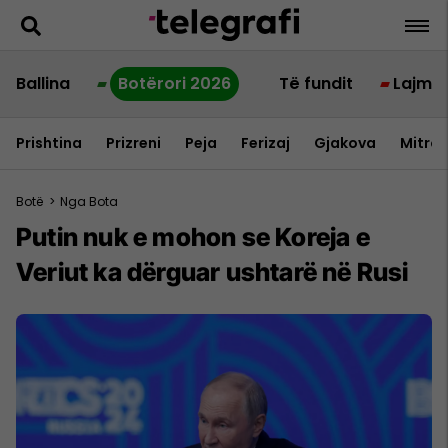
Ballina
Botërori 2026
Të fundit
Lajme
Prishtina
Prizreni
Peja
Ferizaj
Gjakova
Mitrov
Botë
>
Nga Bota
Putin nuk e mohon se Koreja e
Veriut ka dërguar ushtarë në Rusi