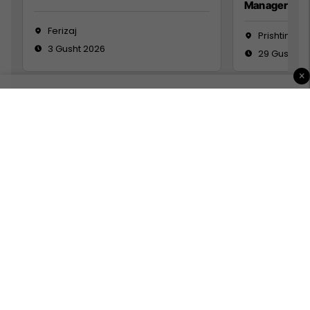
Manager
Ferizaj
Prishtinë
3 Gusht 2026
29 Gusht 2
×