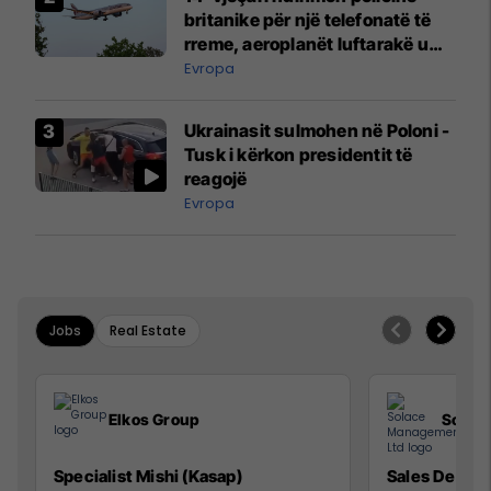
britanike për një telefonatë të
rreme, aeroplanët luftarakë u
ngritën në ajër për të
Evropa
interceptuar fluturaken e Qatar
Airways që po shkonte drejt
Ukrainasit sulmohen në Poloni -
Mançesterit
Tusk i kërkon presidentit të
reagojë
Evropa
Jobs
Real Estate
Elkos Group
Solac
Specialist Mishi (Kasap)
Sales Devel