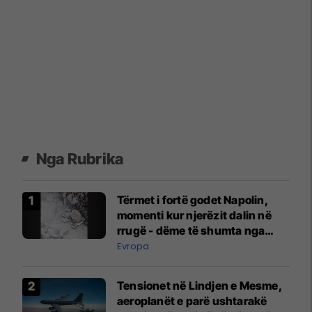
Nga Rubrika
Tërmet i fortë godet Napolin,
momenti kur njerëzit dalin në
rrugë - dëme të shumta nga
rrëshqitjet e dheut
Evropa
Tensionet në Lindjen e Mesme,
aeroplanët e parë ushtarakë