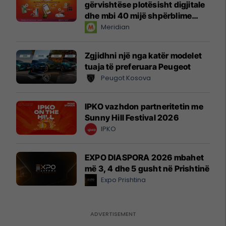
gërvishtëse plotësisht digjitale
dhe mbi 40 mijë shpërblime
instant!
Meridian
Zgjidhni një nga katër modelet
tuaja të preferuara Peugeot
Peugot Kosova
IPKO vazhdon partneritetin me
Sunny Hill Festival 2026
IPKO
EXPO DIASPORA 2026 mbahet
më 3, 4 dhe 5 gusht në Prishtinë
Expo Prishtina