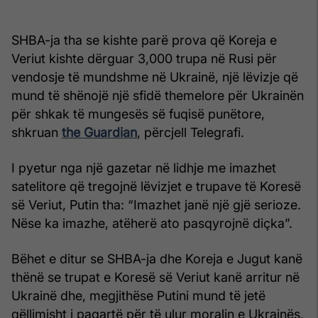
SHBA-ja tha se kishte parë prova që Koreja e
Veriut kishte dërguar 3,000 trupa në Rusi për
vendosje të mundshme në Ukrainë, një lëvizje që
mund të shënojë një sfidë themelore për Ukrainën
për shkak të mungesës së fuqisë punëtore,
shkruan
the Guardian
, përcjell Telegrafi.
I pyetur nga një gazetar në lidhje me imazhet
satelitore që tregojnë lëvizjet e trupave të Koresë
së Veriut, Putin tha: “Imazhet janë një gjë serioze.
Nëse ka imazhe, atëherë ato pasqyrojnë diçka”.
Bëhet e ditur se SHBA-ja dhe Koreja e Jugut kanë
thënë se trupat e Koresë së Veriut kanë arritur në
Ukrainë dhe, megjithëse Putini mund të jetë
qëllimisht i paqartë për të ulur moralin e Ukrainës,