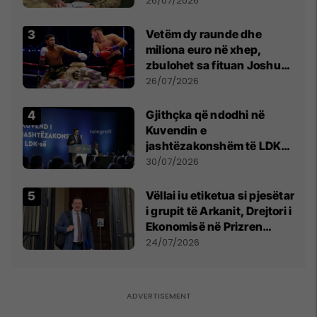
26/07/2026
Vetëm dy raunde dhe
miliona euro në xhep,
zbulohet sa fituan Joshua
e Prenga
26/07/2026
Gjithçka që ndodhi në
Kuvendin e
jashtëzakonshëm të LDK-
së
30/07/2026
Vëllai iu etiketua si pjesëtar
i grupit të Arkanit, Drejtori i
Ekonomisë në Prizren
mohon pretendimet
24/07/2026