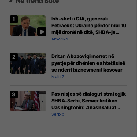
Në trend Botë
Ish-shefi i CIA, gjenerali
Petraeus: Ukraina përdor mbi 10
mijë dronë në ditë, SHBA-ja
mbetet shumë prapa në
Amerika
prodhim
Dritan Abazoviqi merret në
pyetje për dhënien e shtetësisë
së nderit biznesmenit kosovar
Mali i Zi
Pas nisjes së dialogut strategjik
SHBA-Serbi, Serwer kritikon
Uashingtonin: Anashkaluat
Banjskën, sulmin ndaj KFOR-it
Serbia
dhe rrëmbimin e Policëve të
Kosovës