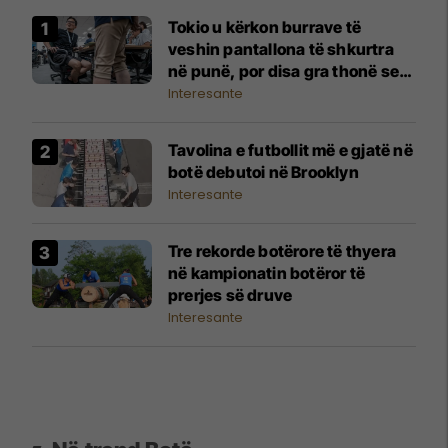
Tokio u kërkon burrave të
veshin pantallona të shkurtra
në punë, por disa gra thonë se
është 'ngacmim nga qimet e
Interesante
këmbëve'
Tavolina e futbollit më e gjatë në
botë debutoi në Brooklyn
Interesante
Tre rekorde botërore të thyera
në kampionatin botëror të
prerjes së druve
Interesante