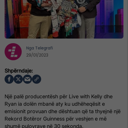
Nga
Telegrafi
29/01/2023
Një palë producentësh për Live with Kelly dhe
Ryan ia dolën mbanë aty ku udhëheqësit e
emisionit provuan dhe dështuan që ta thyejnë një
Rekord Botëror Guinness për veshjen e më
shumë pulovrave në 30 sekonda.