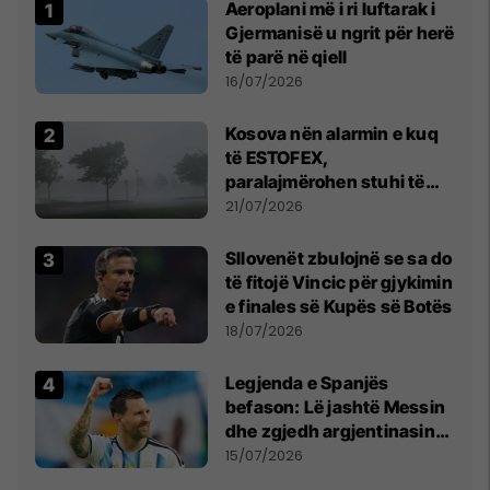
Aeroplani më i ri luftarak i
Gjermanisë u ngrit për herë
të parë në qiell
16/07/2026
Kosova nën alarmin e kuq
të ESTOFEX,
paralajmërohen stuhi të
fuqishme me breshër dhe
21/07/2026
erëra të forta
Sllovenët zbulojnë se sa do
të fitojë Vincic për gjykimin
e finales së Kupës së Botës
18/07/2026
Legjenda e Spanjës
befason: Lë jashtë Messin
dhe zgjedh argjentinasin
më të mirë në botë
15/07/2026