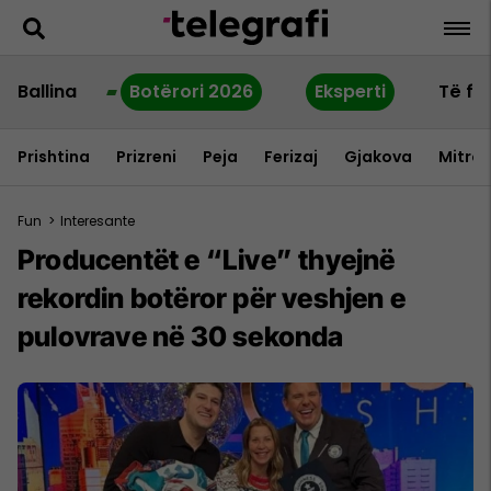
Ballina
Botërori 2026
Eksperti
Të fu
Prishtina
Prizreni
Peja
Ferizaj
Gjakova
Mitrov
Fun
>
Interesante
Producentët e “Live” thyejnë
rekordin botëror për veshjen e
pulovrave në 30 sekonda