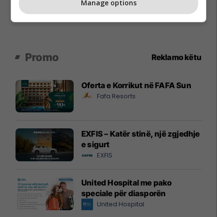
Manage options
Promo
Reklamo këtu
Oferta e Korrikut në FAFA Sun
Fafa Resorts
EXFIS – Katër stinë, një zgjedhje
e sigurt
EXFIS
United Hospital me pako
speciale për diasporën
United Hospital