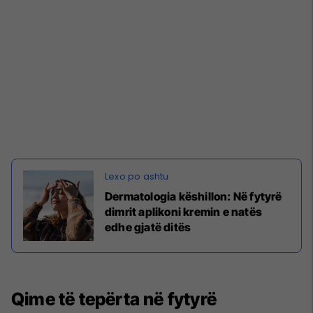
Dermatologia këshillon: Në fytyrë
dimrit aplikoni kremin e natës
edhe gjatë ditës
Qime të tepërta në fytyrë