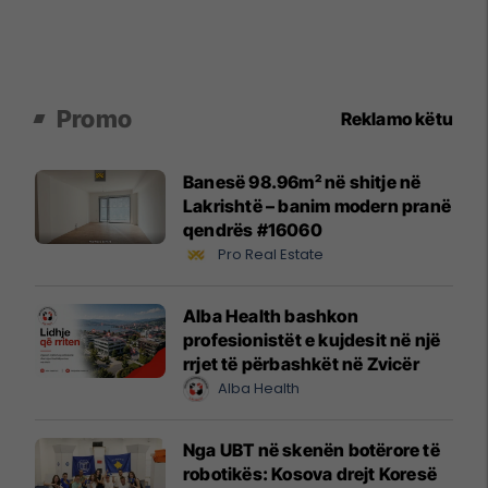
Promo
Reklamo këtu
Banesë 98.96m² në shitje në
Lakrishtë – banim modern pranë
qendrës #16060
Pro Real Estate
Alba Health bashkon
profesionistët e kujdesit në një
rrjet të përbashkët në Zvicër
Alba Health
Nga UBT në skenën botërore të
robotikës: Kosova drejt Koresë