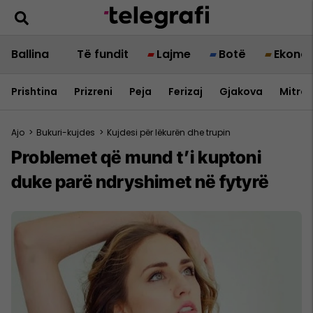
Ballina
Të fundit
Lajme
Botë
Ekono
Prishtina
Prizreni
Peja
Ferizaj
Gjakova
Mitrov
Ajo
>
Bukuri-kujdes
>
Kujdesi për lëkurën dhe trupin
Problemet që mund t’i kuptoni
duke parë ndryshimet në fytyrë