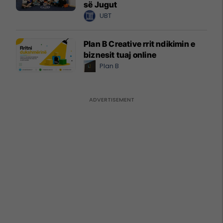
së Jugut
UBT
Plan B Creative rrit ndikimin e
biznesit tuaj online
Plan B