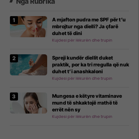
Nga Rubrika
A mjafton pudra me SPF për t’u
mbrojtur nga dielli? Ja çfarë
duhet të dini
Kujdesi për lëkurën dhe trupin
Spreji kundër diellit duket
praktik, por ka tri rregulla që nuk
duhet t’i anashkaloni
Kujdesi për lëkurën dhe trupin
Mungesa e këtyre vitaminave
mund të shkaktojë rrathë të
errët nën sy
Kujdesi për lëkurën dhe trupin