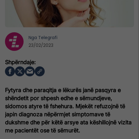
Nga
Telegrafi
23/02/2023
Fytyra dhe paraqitja e lëkurës janë pasqyra e
shëndetit por shpesh edhe e sëmundjeve,
sidomos atyre të fshehura. Mjekët refuzojnë të
japin diagnoza nëpërmjet simptomave të
dukshme dhe për këtë arsye ata këshillojnë vizita
me pacientët ose të sëmurët.