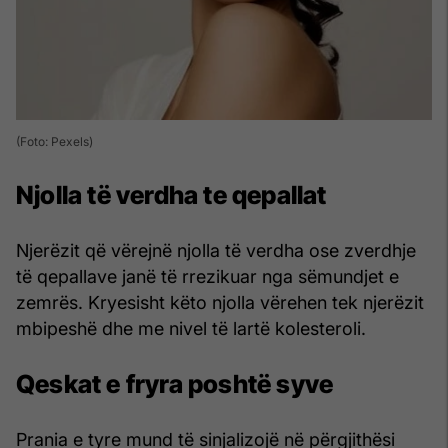
(Foto: Pexels)
Njolla të verdha te qepallat
Njerëzit që vërejnë njolla të verdha ose zverdhje
të qepallave janë të rrezikuar nga sëmundjet e
zemrës. Kryesisht këto njolla vërehen tek njerëzit
mbipeshë dhe me nivel të lartë kolesteroli.
Qeskat e fryra poshtë syve
Prania e tyre mund të sinjalizojë në përgjithësi