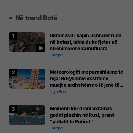
Në trend Botë
Ukrainasit i kapin ushtarët rusë
në befasi, ishin duke fjetur në
strehimoret e kamufluara
Evropa
Meteorologët me parashikime të
reja: Ndryshime ekstreme,
muajt e ardhshëm do të jenë të
pazakontë
Nga Bota
Momenti kur droni ukrainas
godet plazhin në Rusi, pranë
"pallatit të Putinit"
Evropa