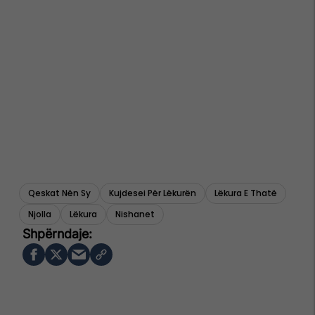
Qeskat Nën Sy
Kujdesei Për Lëkurën
Lëkura E Thatë
Njolla
Lëkura
Nishanet