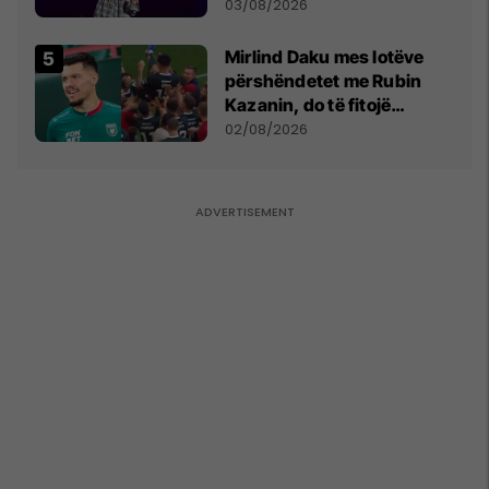
- dhe bota digjitale serbe
03/08/2026
shpall gjendjen e luftës
Mirlind Daku mes lotëve
përshëndetet me Rubin
Kazanin, do të fitojë
miliona te Spartak Moska
02/08/2026