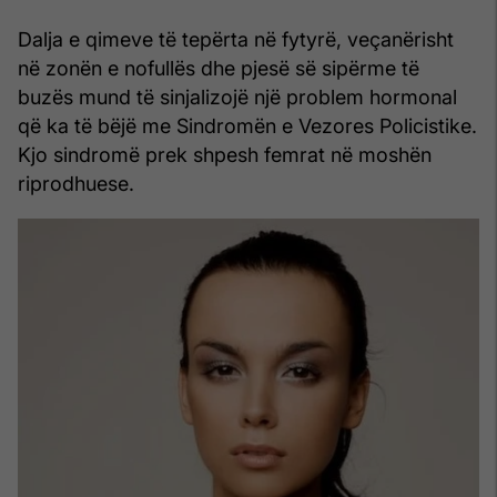
Dalja e qimeve të tepërta në fytyrë, veçanërisht
në zonën e nofullës dhe pjesë së sipërme të
buzës mund të sinjalizojë një problem hormonal
që ka të bëjë me Sindromën e Vezores Policistike.
Kjo sindromë prek shpesh femrat në moshën
riprodhuese.