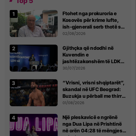
Top 5
Ftohet nga prokuroria e
Kosovës për krime lufte,
ish-gjenerali serb thotë se
dikush e tradhtoi në
02/08/2026
Beograd
Gjithçka që ndodhi në
Kuvendin e
jashtëzakonshëm të LDK-
së
30/07/2026
“Vrisni, vrisni shqiptarët”,
skandal në UFC Beograd:
Buzukja u përball me thirrje
anti-shqiptare nga
01/08/2026
tribunat
Një pleskavicë e ngrënë
nga Dua Lipa në Prishtinë
në orën 04:28 të mëngjesit