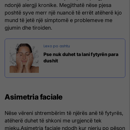
ndonjë alergji kronike. Megjithatë nëse pjesa
poshtë syve merr një nuancë të errët atëherë kjo
mund të jetë një simptomë e problemeve me
gjumin dhe tiroiden.
Pse nuk duhet ta lani fytyrën para
dushit
Asimetria faciale
Nëse vëreni shtrembërim të njërës anë të fytyrës,
atëherë duhet të shkoni me urgjencë tek
mjeku.Asimetria faciale ndodh kur njeriu po pëson