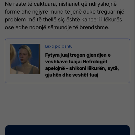
Në raste të caktuara, nishanet që ndryshojnë
formë dhe ngjyrë mund të jenë duke treguar një
problem më të thellë siç është kanceri i lëkurës
ose edhe ndonjë sëmundje të brendshme.
Fytyra juaj tregon gjendjen e
veshkave tuaja: Nefrologët
apelojnë – shikoni lëkurën, sytë,
gjuhën dhe veshët tuaj