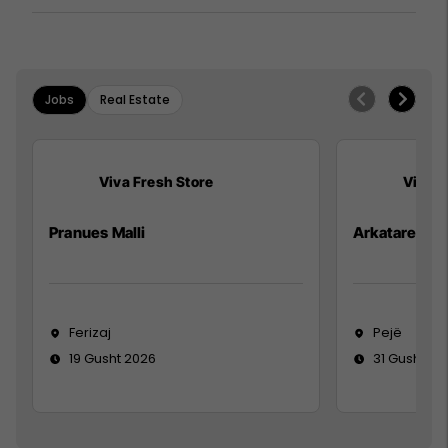
Jobs
Real Estate
Viva Fresh Store
Viva F
Pranues Malli
Arkatare
Ferizaj
Pejë
19 Gusht 2026
31 Gusht 20