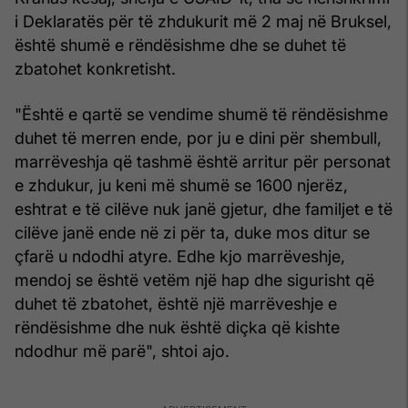
i Deklaratës për të zhdukurit më 2 maj në Bruksel,
është shumë e rëndësishme dhe se duhet të
zbatohet konkretisht.
"Është e qartë se vendime shumë të rëndësishme
duhet të merren ende, por ju e dini për shembull,
marrëveshja që tashmë është arritur për personat
e zhdukur, ju keni më shumë se 1600 njerëz,
eshtrat e të cilëve nuk janë gjetur, dhe familjet e të
cilëve janë ende në zi për ta, duke mos ditur se
çfarë u ndodhi atyre. Edhe kjo marrëveshje,
mendoj se është vetëm një hap dhe sigurisht që
duhet të zbatohet, është një marrëveshje e
rëndësishme dhe nuk është diçka që kishte
ndodhur më parë", shtoi ajo.