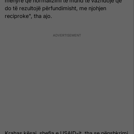
mënyrë që normalizimi të mund të vazhdojë që
do të rezultojë përfundimisht, me njohjen
reciproke", tha ajo.
Krahas kësaj, shefja e USAID-it, tha se nënshkrimi