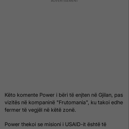
Këto komente Power i bëri të enjten në Gjilan, pas
vizitës në kompaninë "Frutomania", ku takoi edhe
fermer të vegjël në këtë zonë.
Power thekoi se misioni i USAID-it është të