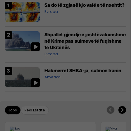
Sa do të zgjasë kjo valë e të nxehtit?
Evropa
Shpallet gjendje e jashtëzakonshme
në Krime pas sulmeve të fuqishme
të Ukrainës
Evropa
Hakmerret SHBA-ja, sulmon Iranin
Amerika
Jobs
Real Estate