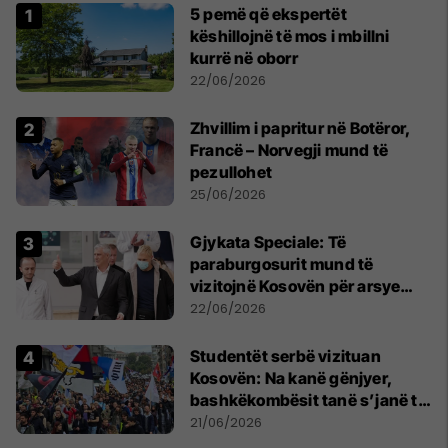
5 pemë që ekspertët
këshillojnë të mos i mbillni
kurrë në oborr
22/06/2026
Zhvillim i papritur në Botëror,
Francë – Norvegji mund të
pezullohet
25/06/2026
​Gjykata Speciale: Të
paraburgosurit mund të
vizitojnë Kosovën për arsye
humanitare
22/06/2026
Studentët serbë vizituan
Kosovën: Na kanë gënjyer,
bashkëkombësit tanë s’janë të
shtypur
21/06/2026