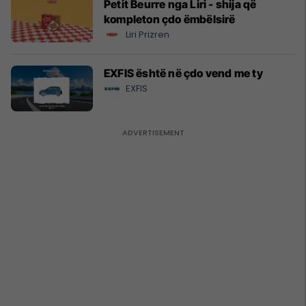
Petit Beurre nga Liri - shija që
kompleton çdo ëmbëlsirë
Liri Prizren
EXFIS është në çdo vend me ty
EXFIS