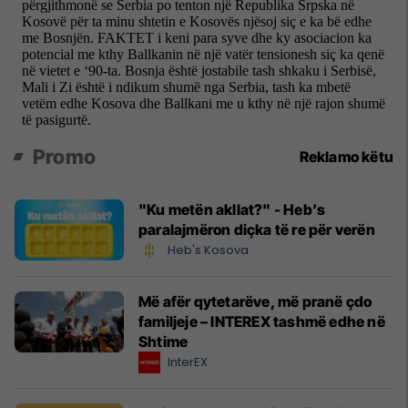
Promo
Reklamo këtu
"Ku metën akllat?" - Heb’s
paralajmëron diçka të re për verën
Heb's Kosova
Më afër qytetarëve, më pranë çdo
familjeje – INTEREX tashmë edhe në
Shtime
InterEX