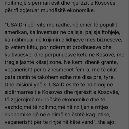
ndihmojë sipërmarrësit dhe njerëzit e Kosovës
për t’i zgjeruar mundësitë ekonomike.
"USAID-i për vite me radhë, në emër të popullit
amerikan, ka investuar në pajisje, pajisje ftohjeje,
ka ndihmuar në krijimin e lidhjeve mes bizneseve,
jo vetëm këtu, por ndërmjet prodhuesve dhe
kultivuesve, dhe përpunuesve këtu në Kosovë, me
tregje jashtë kësaj zone. Ne kemi dhënë grante,
veçanërisht për biznesmenet femra, me të cilat
pata rastin të takohem edhe me disa prej tyre.
Dhe misioni ynë si USAID është të ndihmojmë
sipërmarrësit e Kosovës dhe njerëzit e Kosovës,
të zgjerojmë mundësitë ekonomike dhe të
vazhdojmë të ndihmojmë në nxitjen e rritjes
ekonomike që ne e dimë se është kaq jetike,
veçanërisht për të rinjtë në këtë vend", tha ajo.