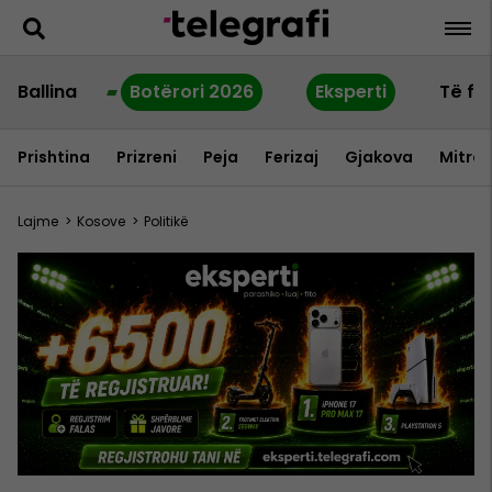
Ballina
Botërori 2026
Eksperti
Të fu
Prishtina
Prizreni
Peja
Ferizaj
Gjakova
Mitrov
Lajme
>
Kosove
>
Politikë