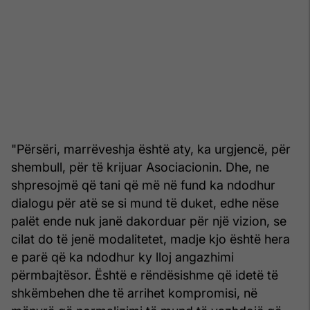
"Përsëri, marrëveshja është aty, ka urgjencë, për
shembull, për të krijuar Asociacionin. Dhe, ne
shpresojmë që tani që më në fund ka ndodhur
dialogu për atë se si mund të duket, edhe nëse
palët ende nuk janë dakorduar për një vizion, se
cilat do të jenë modalitetet, madje kjo është hera
e parë që ka ndodhur ky lloj angazhimi
përmbajtësor. Është e rëndësishme që idetë të
shkëmbehen dhe të arrihet kompromisi, në