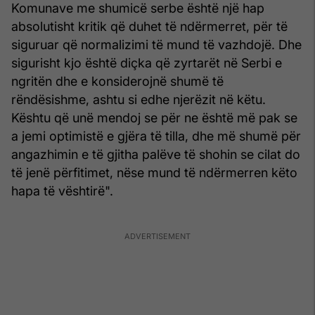
Komunave me shumicë serbe është një hap
absolutisht kritik që duhet të ndërmerret, për të
siguruar që normalizimi të mund të vazhdojë. Dhe
sigurisht kjo është diçka që zyrtarët në Serbi e
ngritën dhe e konsiderojnë shumë të
rëndësishme, ashtu si edhe njerëzit në këtu.
Kështu që unë mendoj se për ne është më pak se
a jemi optimistë e gjëra të tilla, dhe më shumë për
angazhimin e të gjitha palëve të shohin se cilat do
të jenë përfitimet, nëse mund të ndërmerren këto
hapa të vështirë".