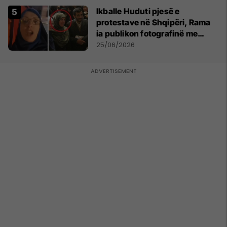
Ikballe Huduti pjesë e
protestave në Shqipëri, Rama
ia publikon fotografinë me
Ahmadinejadin e Iranit
25/06/2026