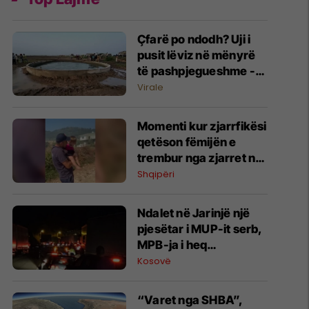
Çfarë po ndodh? Uji i
pusit lëviz në mënyrë
të pashpjegueshme -
banorët në Indi të
Virale
habitur
Momenti kur zjarrfikësi
qetëson fëmijën e
trembur nga zjarret në
Mallakastër,
Shqipëri
evakuohen banorët
Ndalet në Jarinjë një
pjesëtar i MUP-it serb,
MPB-ja i heq
shtetësinë e Kosovës
Kosovë
“Varet nga SHBA”,