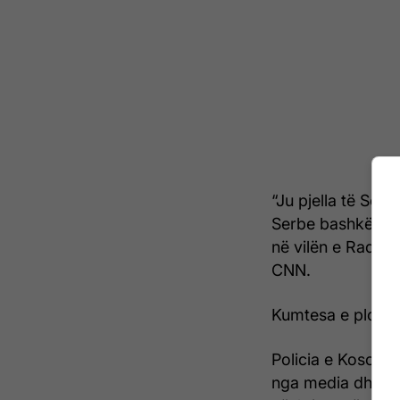
“Ju pjella të Ser
Serbe bashkëpunon
në vilën e Radoiqi
CNN.
Kumtesa e plotë 
Policia e Kosovë
nga media dhe ga