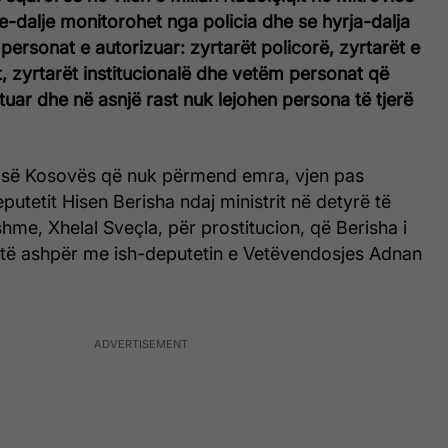
je-dalje monitorohet nga policia dhe se hyrja-dalja
ersonat e autorizuar: zyrtarët policorë, zyrtarët e
t, zyrtarët institucionalë dhe vetëm personat që
ktuar dhe në asnjë rast nuk lejohen persona të tjerë
së së Kosovës që nuk përmend emra, vjen pas
putetit Hisen Berisha ndaj ministrit në detyrë të
me, Xhelal Sveçla, për prostitucion, që Berisha i
t të ashpër me ish-deputetin e Vetëvendosjes Adnan