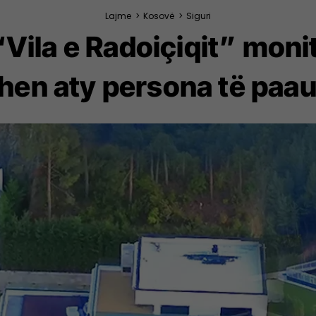
Lajme
>
Kosovë
>
Siguri
 “Vila e Radoiçiqit” mon
ohen aty persona të paau