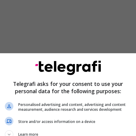
bisë ju punën e Serbisë e bëni në Kosovë me Listën
i ju. Ku e ke zotin Sveçla? E kishe me prostituta
Telegrafi asks for your consent to use your
çit dhe secilin prej juve”, u shpreh Berisha në A2
personal data for the following purposes:
Personalised advertising and content, advertising and content
e Policisë së Kosovës:
measurement, audience research and services development
Store and/or access information on a device
s, referuar kërkesave dhe pyetjeve të adresuara
zetarë rreth deklarimeve, keqpërdorimeve dhe
Learn more