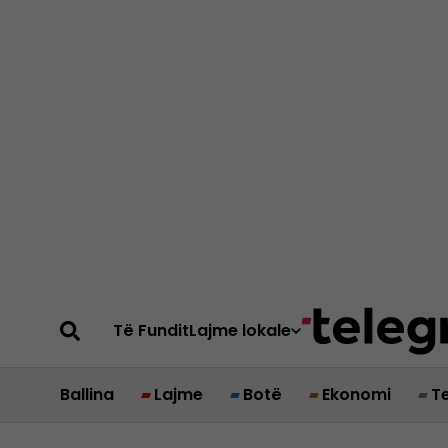
Të Fundit
Lajme lokale
Ballina
Lajme
Botë
Ekonomi
T