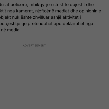
rat policore, mbikqyrjen strikt të objektit dhe
ktit nga kamerat, njoftojmë mediat dhe opinionin e
bjekt nuk është zhvilluar asnjë aktivitet i
po çështje që pretendohet apo deklarohet nga
r në media.