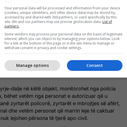
shme se kinse kanë ndodhur në 'Villën e Radojqiqit'
Your personal data will be processed and information from your device
, sqaron dhe njëherësh informon se:
(cookies, unique identifiers, and other device data) may be stored by,
accessed by and shared with 369 partners, or used specifically by this
site. We and our partners may use precise geolocation data.
List of
, sipas detyrës dhe autorizimeve zyrtare, që nga
partners.
 objektit në mbikëqyrje për siguri, ka të vendosura
Some vendors may process your personal data on the basis of legitimate
icore të profileve të ndryshme, të cilat kujdesen për
interest, which you can object to by managing your options below. Look
for a link at the bottom of this page or in the site menu to manage or
it dhe hapësirës përreth.
withdraw consent in privacy and cookie settings.
 nga zyrtarët policorë dhe i njëjti vëzhgohet 24 orë
Manage options
Consent
cilat mbikëqyren nga zyrtarët policorë dhe qendra
yrje-dalje në këtë objekt, monitorohet nga policia
a, bëhet vetëm nga personat e autorizuar që u
 janë zyrtarët policorë, zyrtarët e mbrojtjes së afërt,
ional dhe vetëm personat që marrin leje të caktuar
nuk lejohen përsona të tjerë apo civil.