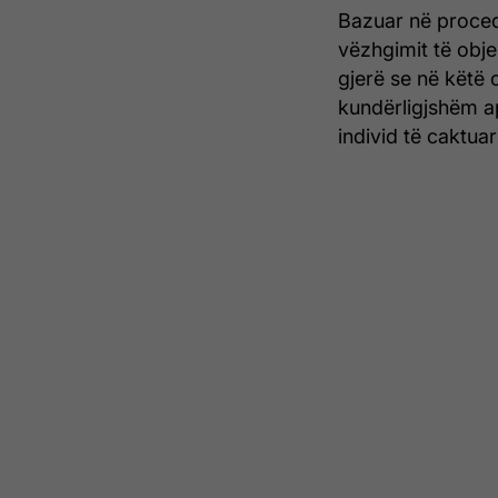
Bazuar në procedu
vëzhgimit të obje
gjerë se në këtë o
kundërligjshëm a
individ të caktua