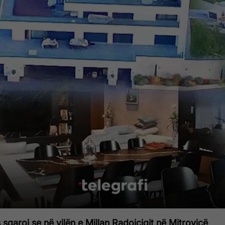
 sqaroi se në vilën e Millan Radoiçiqit në Mitrovicë