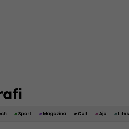
ech
Sport
Magazina
Cult
Ajo
Life