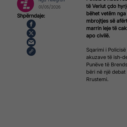
Nga
Telegrafi
të Veriut çdo hyr
01/05/2026
bëhet vetëm nga p
mbrojtjes së afër
marrin leje të ca
apo civilë.
Sqarimi i Polici
akuzave të ish-de
Punëve të Brendsh
bëri në një deba
Rrustemi.