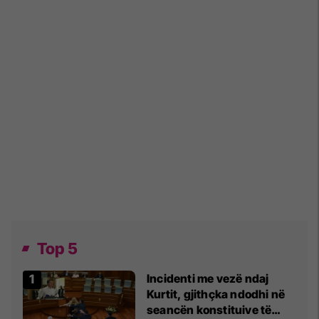
Top 5
Incidenti me vezë ndaj
Kurtit, gjithçka ndodhi në
seancën konstituive të