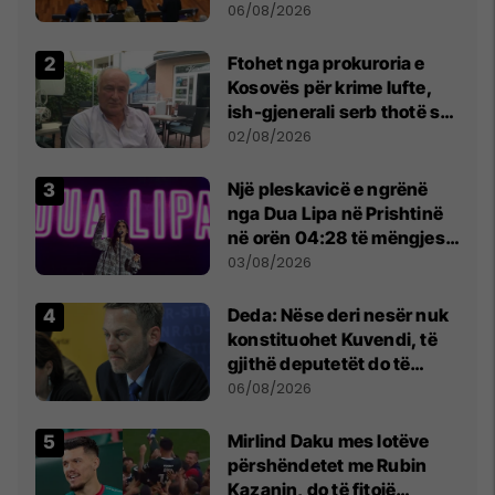
Kuvendit
06/08/2026
Ftohet nga prokuroria e
Kosovës për krime lufte,
ish-gjenerali serb thotë se
dikush e tradhtoi në
02/08/2026
Beograd
Një pleskavicë e ngrënë
nga Dua Lipa në Prishtinë
në orën 04:28 të mëngjesit
- dhe bota digjitale serbe
03/08/2026
shpall gjendjen e luftës
Deda: Nëse deri nesër nuk
konstituohet Kuvendi, të
gjithë deputetët do të
bëjnë shkelje të rëndë
06/08/2026
kushtetuese
Mirlind Daku mes lotëve
përshëndetet me Rubin
Kazanin, do të fitojë