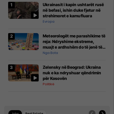
Ukrainasit i kapin ushtarët rusë
në befasi, ishin duke fjetur në
strehimoret e kamufluara
Evropa
Meteorologët me parashikime të
reja: Ndryshime ekstreme,
muajt e ardhshëm do të jenë të
pazakontë
Nga Bota
Zelensky në Beograd: Ukraina
nuk e ka ndryshuar qëndrimin
për Kosovën
Politikë
Jobs
Real Estate