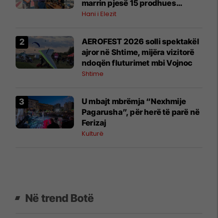
marrin pjesë 15 prodhues
vendorë
Hani i Elezit
AEROFEST 2026 solli spektakël
ajror në Shtime, mijëra vizitorë
ndoqën fluturimet mbi Vojnoc
Shtime
U mbajt mbrëmja “Nexhmije
Pagarusha”, për herë të parë në
Ferizaj
Kulturë
Në trend Botë