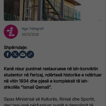
Nga
Telegrafi
06/11/2025
Kanë nisur punimet restauruese në ish-konviktin
studentor në Ferizaj, ndërtesë historike e ndërtuar
në vitin 1934 dhe pjesë e kompleksit të ish-
shkollës “Ismail Qemali”.
Sipas Ministrisë së Kulturës, Rinisë dhe Sportit,
deri tani janë përfunduar punët e demolimit të