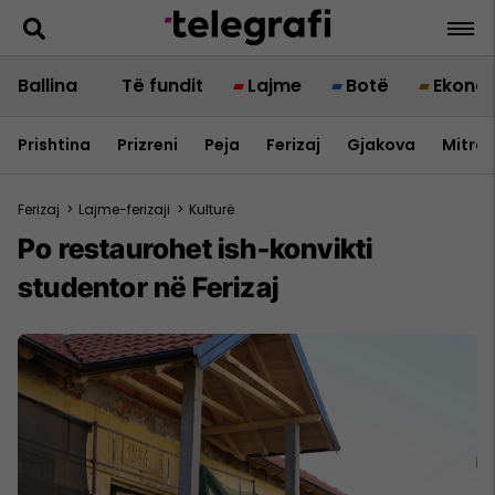
Ballina
Të fundit
Lajme
Botë
Ekono
Prishtina
Prizreni
Peja
Ferizaj
Gjakova
Mitrov
Ferizaj
>
Lajme-ferizaji
>
Kulturë
Po restaurohet ish-konvikti
studentor në Ferizaj