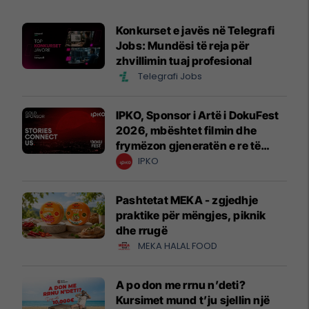
Konkurset e javës në Telegrafi
Jobs: Mundësi të reja për
zhvillimin tuaj profesional
Telegrafi Jobs
IPKO, Sponsor i Artë i DokuFest
2026, mbështet filmin dhe
frymëzon gjeneratën e re të
krijuesve
IPKO
Pashtetat MEKA - zgjedhje
praktike për mëngjes, piknik
dhe rrugë
MEKA HALAL FOOD
A po don me rrnu n’deti?
Kursimet mund t’ju sjellin një