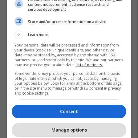
content measurement, audience research and
services development
Store and/or access information on a device
Learn more
Your personal data will be processed and information from
Komuna E Ferizajt
Ish-Konvikti Në Ferizaj
Ferizaj
your device (cookies, unique identifiers, and other device
data) may be stored by, accessed by and shared with 369
Mkrs
partners, or used specifically by this site. We and our partners
may use precise geolocation data.
List of partners.
Some vendors may process your personal data on the basis
of legitimate interest, which you can object to by managing
your options below. Look for a link at the bottom of this page
or in the site menu to manage or withdraw consent in privacy
and cookie settings.
Consent
Manage options