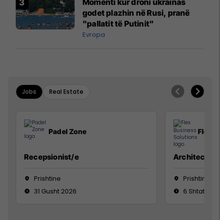
Momenti kur droni ukrainas
godet plazhin në Rusi, pranë
"pallatit të Putinit"
Evropa
Jobs
Real Estate
Padel Zone
Flex B
Recepsionist/e
Architect
Prishtine
Prishtinë
31 Gusht 2026
6 Shtator 2