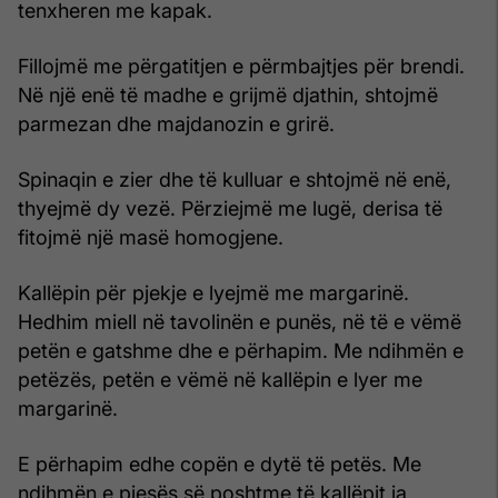
tenxheren me kapak.
Fillojmë me përgatitjen e përmbajtjes për brendi.
Në një enë të madhe e grijmë djathin, shtojmë
parmezan dhe majdanozin e grirë.
Spinaqin e zier dhe të kulluar e shtojmë në enë,
thyejmë dy vezë. Përziejmë me lugë, derisa të
fitojmë një masë homogjene.
Kallëpin për pjekje e lyejmë me margarinë.
Hedhim miell në tavolinën e punës, në të e vëmë
petën e gatshme dhe e përhapim. Me ndihmën e
petëzës, petën e vëmë në kallëpin e lyer me
margarinë.
E përhapim edhe copën e dytë të petës. Me
ndihmën e pjesës së poshtme të kallëpit ia