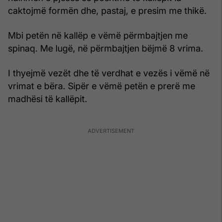
caktojmë formën dhe, pastaj, e presim me thikë.
Mbi petën në kallëp e vëmë përmbajtjen me
spinaq. Me lugë, në përmbajtjen bëjmë 8 vrima.
I thyejmë vezët dhe të verdhat e vezës i vëmë në
vrimat e bëra. Sipër e vëmë petën e prerë me
madhësi të kallëpit.