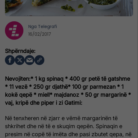
Nga
Telegrafi
16/02/2017
Nevojiten:
* 1 kg spinaq
* 400 gr petë të gatshme
* 11 vezë
* 250 gr djathë
* 100 gr parmezan
* 1
kokë qepë
* miell
* majdanoz
* 50 gr margarinë
*
vaj, kripë dhe piper i zi
Gatimi:
Në tenxheren në zjarr e vëmë margarinën të
shkrihet dhe në të e skuqim qepën. Spinaqin e
presim në copë të imëta dhe pasi zbutet qepa, në