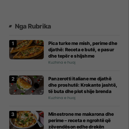
Nga Rubrika
Pica turke me mish, perime dhe
djathë: Receta e butë, e pasur
dhe tepër e shijshme
Kuzhina e huaj
Panzerotti italiane me djathë
dhe proshutë: Krokante jashtë,
të buta dhe plot shije brenda
Kuzhina e huaj
Minestrone me makarona dhe
perime – receta e ngrohtë që
zëvendëson edhe drekën