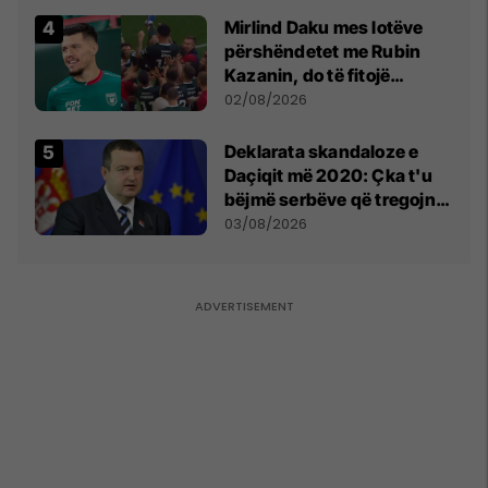
Mirlind Daku mes lotëve
përshëndetet me Rubin
Kazanin, do të fitojë
miliona te Spartak Moska
02/08/2026
​Deklarata skandaloze e
Daçiqit më 2020: Çka t'u
bëjmë serbëve që tregojnë
ku janë varrosur shqiptarët
03/08/2026
në Serbi