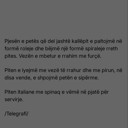
Pjesën e petës që del jashtë kallëpit e paltojmë në
formë roleje dhe bëjmë një formë spiraleje rreth
pites. Vezën e mbetur e rrahim me furçë.
Piten e lyejmë me vezë të rrahur dhe me pirun, në
disa vende, e shpojmë petën e sipërme.
Piten italiane me spinaq e vëmë në pjatë për
servirje.
/Telegrafi/