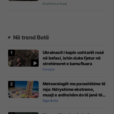
Kuzhina e huaj
Në trend Botë
Ukrainasit i kapin ushtarët rusë
në befasi, ishin duke fjetur në
strehimoret e kamufluara
Evropa
Meteorologët me parashikime të
reja: Ndryshime ekstreme,
muajt e ardhshëm do të jenë të
pazakontë
Nga Bota