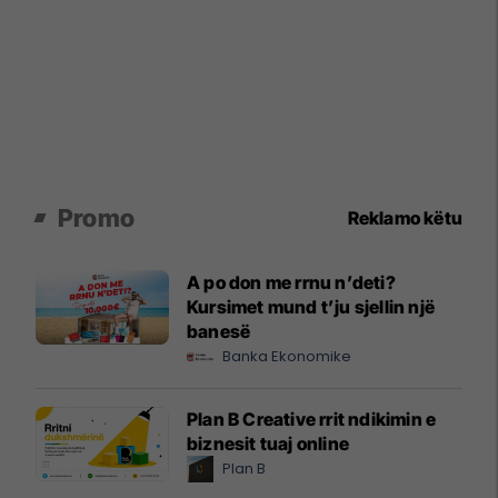
Promo
Reklamo këtu
A po don me rrnu n’deti?
Kursimet mund t’ju sjellin një
banesë
Banka Ekonomike
Plan B Creative rrit ndikimin e
biznesit tuaj online
Plan B