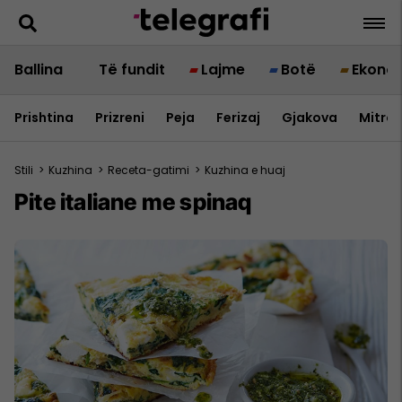
Ballina
Të fundit
Lajme
Botë
Ekono
Prishtina
Prizreni
Peja
Ferizaj
Gjakova
Mitrov
Stili
>
Kuzhina
>
Receta-gatimi
>
Kuzhina e huaj
Pite italiane me spinaq