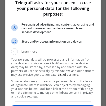
Telegrafi asks for your consent to use
your personal data for the following
purposes:
Personalised advertising and content, advertising and
content measurement, audience research and
services development
Store and/or access information on a device
Learn more
Your personal data will be processed and information from
your device (cookies, unique identifiers, and other device
data) may be stored by, accessed by and shared with 369
partners, or used specifically by this site. We and our partners
may use precise geolocation data.
List of partners.
Some vendors may process your personal data on the basis
of legitimate interest, which you can object to by managing
Djathë
Pite
Majdanoz
Margarinë
Spinaq
your options below. Look for a link at the bottom of this page
or in the site menu to manage or withdraw consent in privacy
Miell
and cookie settings.