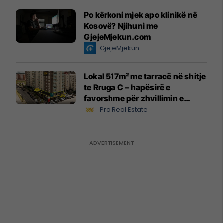
Po kërkoni mjek apo klinikë në
Kosovë? Njihuni me
GjejeMjekun.com
GjejeMjekun
Lokal 517m² me tarracë në shitje
te Rruga C – hapësirë e
favorshme për zhvillimin e
biznesit #15796
Pro Real Estate