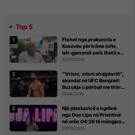
Top 5
Ftohet nga prokuroria e
Kosovës për krime lufte,
ish-gjenerali serb thotë se
dikush e tradhtoi në
02/08/2026
Beograd
“Vrisni, vrisni shqiptarët”,
skandal në UFC Beograd:
Buzukja u përball me thirrje
anti-shqiptare nga
01/08/2026
tribunat
Një pleskavicë e ngrënë
nga Dua Lipa në Prishtinë
në orën 04:28 të mëngjesit
- dhe bota digjitale serbe
03/08/2026
shpall gjendjen e luftës