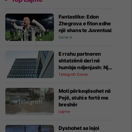
Fantastike: Edon
Zhegrova e fiton edhe
një shans te Juventusi
Serie A
E rrahu partneren
shtatzënë deri në
humbje ndjenjash: Një
gjykatë në Zvicër e
Telegrafi Zvicer
dënon me 44 muaj
burg kosovarin dhe e
Moti përkeqësohet në
dëbon nga vendi për 8
Pejë, stuhi e fortë me
vjet
breshër
Lajme
Dyshohet se lejoi