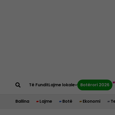
Të Fundit
Lajme lokale
Botërori 2026
Ballina
Lajme
Botë
Ekonomi
T