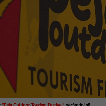
it
“Peja Outdoor Tourism Festival”
përfundoi së