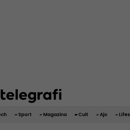
ech
Sport
Magazina
Cult
Ajo
Life