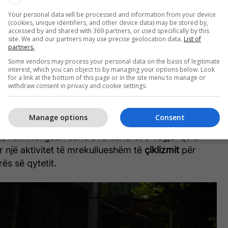
Your personal data will be processed and information from your device
(cookies, unique identifiers, and other device data) may be stored by,
accessed by and shared with 369 partners, or used specifically by this
site. We and our partners may use precise geolocation data.
List of
partners.
Some vendors may process your personal data on the basis of legitimate
interest, which you can object to by managing your options below. Look
for a link at the bottom of this page or in the site menu to manage or
withdraw consent in privacy and cookie settings.
Manage options
Consent
vali, nuk munguan edhe aventurierët e vegjël që u
r një aktivitet të mrekullueshëm të
çiklizmit
për
ës së qytetit.