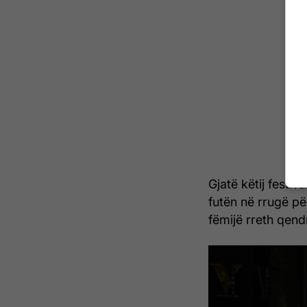
Gjatë këtij festi
futën në rrugë pë
fëmijë rreth qendr