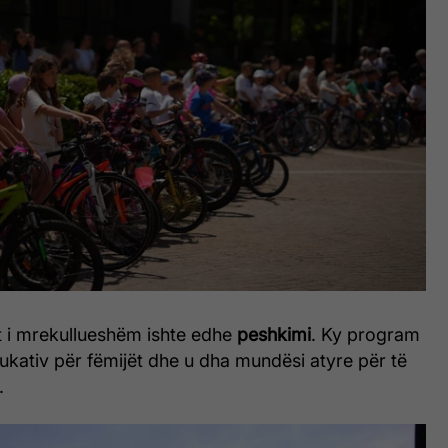
tet i mrekullueshëm ishte edhe
peshkimi
. Ky program
ukativ për fëmijët dhe u dha mundësi atyre për të
.