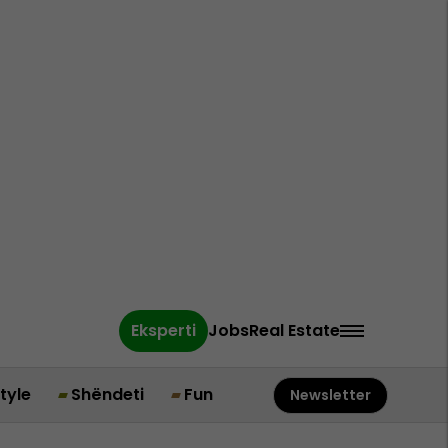
Eksperti
Jobs
Real Estate
style
Shëndeti
Fun
Newsletter