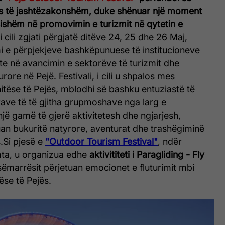
s të jashtëzakonshëm, duke shënuar një moment
sishëm në promovimin e turizmit në qytetin e
i cili zgjati p
ërgjatë ditëve 24, 25 dhe 26 Maj,
i e përpjekjeve bashkëpunuese të institucioneve
te në avancimin e sektorëve të turizmit dhe
urore në Pejë.
Festivali, i cili u shpalos mes
tëse të Pejës, mblodhi së bashku entuziastë të
rave të të gjitha grupmoshave nga larg e
jë gamë të gjerë aktivitetesh dhe ngjarjesh,
uan bukuritë natyrore, aventurat dhe trashëgiminë
.
Si pjesë e
"Outdoor Tourism Festival"
, ndër
umta, u organizua edhe
aktivititeti i Paragliding - Fly
sëmarrësit përjetuan emocionet e fluturimit mbi
ëse të Pejës.