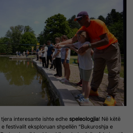
e tjera interesante ishte edhe
speleologjia
! Në këtë
ët e festivalit eksploruan shpellën “Bukuroshja e