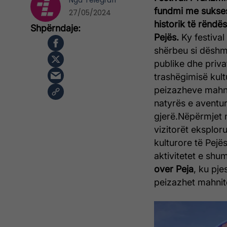
Nga
Telegrafi
fundmi me sukse
27/05/2024
historik të rëndë
Pejës.
Ky festival 
sh
ërbeu si dëshm
publike dhe priva
trashëgimisë kult
peizazheve mahni
natyrës e aventu
gjerë.
Nëpërmjet n
vizitorët eksplor
kulturore të Pejës
aktivitetet e sh
over Peja
, ku pje
peizazhet mahnit