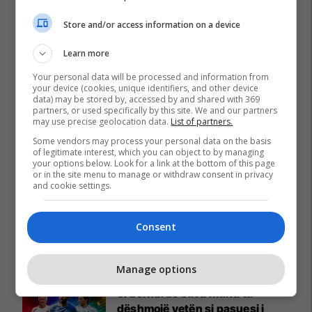
Store and/or access information on a device
Learn more
Your personal data will be processed and information from
your device (cookies, unique identifiers, and other device
data) may be stored by, accessed by and shared with 369
partners, or used specifically by this site. We and our partners
may use precise geolocation data.
List of partners.
Some vendors may process your personal data on the basis
of legitimate interest, which you can object to by managing
your options below. Look for a link at the bottom of this page
or in the site menu to manage or withdraw consent in privacy
and cookie settings.
Consent
Promo
Reklamo këtu
Manage options
Si Bernardo Silva mund ta
dëshmojë vetën si pasuesi i