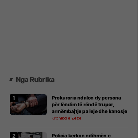
Nga Rubrika
Prokuroria ndalon dy persona
për lëndim të rëndë trupor,
armëmbajtje pa leje dhe kanosje
Kronika e Zezë
Policia kërkon ndihmën e