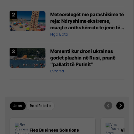
Meteorologët me parashikime të
reja: Ndryshime ekstreme,
muajt e ardhshëm do të jenë të
pazakontë
Nga Bota
Momenti kur droni ukrainas
godet plazhin në Rusi, pranë
"pallatit të Putinit"
Evropa
Jobs
Real Estate
Flex Business Solutions
Viva F