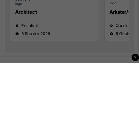
Architect
Arkatar/e
Prishtinë
Xërxë
6 Shtator 2026
8 Gusht 20
×