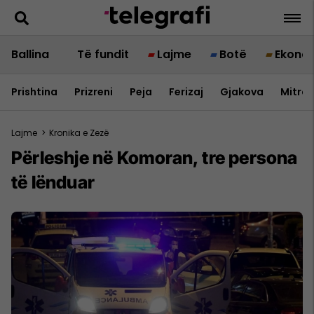
Ballina
Të fundit
Lajme
Botë
Ekono
Prishtina
Prizreni
Peja
Ferizaj
Gjakova
Mitrov
Lajme
>
Kronika e Zezë
Përleshje në Komoran, tre persona
të lënduar