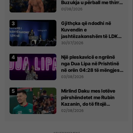
Buzukja u përball me thirrje
anti-shqiptare nga
01/08/2026
tribunat
Gjithçka që ndodhi në
Kuvendin e
jashtëzakonshëm të LDK-
së
30/07/2026
Një pleskavicë e ngrënë
nga Dua Lipa në Prishtinë
në orën 04:28 të mëngjesit
- dhe bota digjitale serbe
03/08/2026
shpall gjendjen e luftës
Mirlind Daku mes lotëve
përshëndetet me Rubin
Kazanin, do të fitojë
miliona te Spartak Moska
02/08/2026