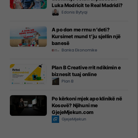
Luka Modricit te Real Madridi?
Edonis Bytyqi
A po don me rrnu n’deti?
Kursimet mund t’ju sjellin një
banesë
Banka Ekonomike
Plan B Creative rrit ndikimin e
biznesit tuaj online
Plan B
Po kërkoni mjek apo klinikë në
Kosovë? Njihuni me
GjejeMjekun.com
GjejeMjekun