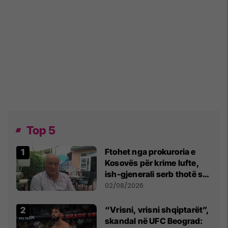
Top 5
Ftohet nga prokuroria e
Kosovës për krime lufte,
ish-gjenerali serb thotë se
dikush e tradhtoi në
02/08/2026
Beograd
“Vrisni, vrisni shqiptarët”,
skandal në UFC Beograd: