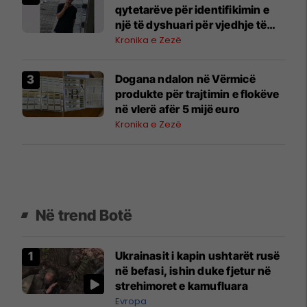
qytetarëve për identifikimin e
një të dyshuari për vjedhje të
rëndë
Kronika e Zezë
Dogana ndalon në Vërmicë
produkte për trajtimin e flokëve
në vlerë afër 5 mijë euro
Kronika e Zezë
Në trend Botë
Ukrainasit i kapin ushtarët rusë
në befasi, ishin duke fjetur në
strehimoret e kamufluara
Evropa