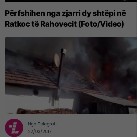
Përfshihen nga zjarri dy shtëpi në
Ratkoc të Rahovecit (Foto/Video)
Nga
Telegrafi
22/03/2017