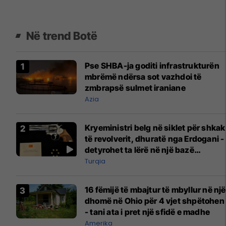
Në trend Botë
Pse SHBA-ja goditi infrastrukturën
mbrëmë ndërsa sot vazhdoi të
zmbrapsë sulmet iraniane
Azia
Kryeministri belg në siklet për shkak
të revolverit, dhuratë nga Erdogani -
detyrohet ta lërë në një bazë
ushtarake
Turqia
16 fëmijë të mbajtur të mbyllur në një
dhomë në Ohio për 4 vjet shpëtohen
- tani ata i pret një sfidë e madhe
Amerika