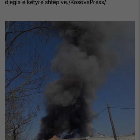
djegia e këtyre shtëpive./KosovaPress/