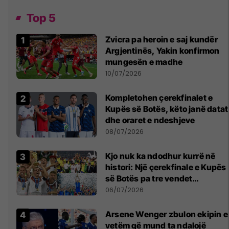
Top 5
Zvicra pa heroin e saj kundër
Argjentinës, Yakin konfirmon
mungesën e madhe
10/07/2026
Kompletohen çerekfinalet e
Kupës së Botës, këto janë datat
dhe oraret e ndeshjeve
08/07/2026
Kjo nuk ka ndodhur kurrë në
histori: Një çerekfinale e Kupës
së Botës pa tre vendet
legjendare të futbollit
06/07/2026
Arsene Wenger zbulon ekipin e
vetëm që mund ta ndalojë