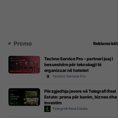
Promo
Reklamo kë
Techno Service Pro – partneri juaj i
besueshëm për teknologji të
organizuar në hoteleri
Techno Service Pro
Përzgjedhja javore në Telegrafi Real
Estate: prona për banim, biznes dhe
investim
Telegrafi Real Estate