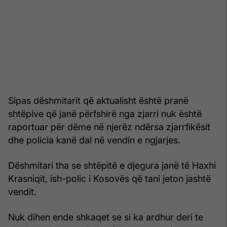
Sipas dëshmitarit që aktualisht është pranë
shtëpive që janë përfshirë nga zjarri nuk është
raportuar për dëme në njerëz ndërsa zjarrfikësit
dhe policia kanë dal në vendin e ngjarjes.
Dëshmitari tha se shtëpitë e djegura janë të Haxhi
Krasniqit, ish-polic i Kosovës që tani jeton jashtë
vendit.
Nuk dihen ende shkaqet se si ka ardhur deri te