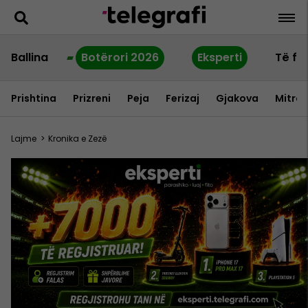
Ballina
Botërori 2026
Eksperti
Të fu
Prishtina
Prizreni
Peja
Ferizaj
Gjakova
Mitrov
Lajme
>
Kronika e Zezë