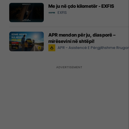
Me ju në çdo kilometër - EXFIS
EXFIS
APR mendon për ju, diasporë –
mirësevini në shtëpi!
APR - Asistencë E Përgjithshme Rrugo