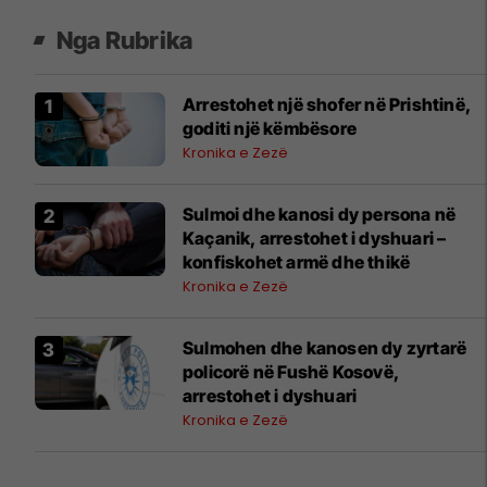
Nga Rubrika
Arrestohet një shofer në Prishtinë,
goditi një këmbësore
Kronika e Zezë
Sulmoi dhe kanosi dy persona në
Kaçanik, arrestohet i dyshuari –
konfiskohet armë dhe thikë
Kronika e Zezë
Sulmohen dhe kanosen dy zyrtarë
policorë në Fushë Kosovë,
arrestohet i dyshuari
Kronika e Zezë