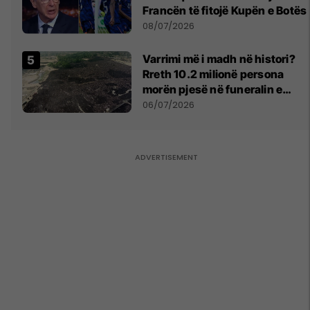
Francën të fitojë Kupën e Botës
08/07/2026
Varrimi më i madh në histori?
Rreth 10.2 milionë persona
morën pjesë në funeralin e
liderit të Iranit në 1989
06/07/2026