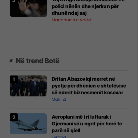
polici nënën dhe njerkun për
dhunë ndaj saj
Maqedonia e Veriut
Në trend Botë
Dritan Abazoviqi merret në
pyetje për dhënien e shtetësisë
së nderit biznesmenit kosovar
Mali i Zi
Aeroplani më i ri luftarak i
Gjermanisë u ngrit për herë të
parë në qiell
Evropa