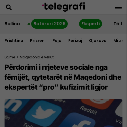
Ballina
Botërori 2026
Eksperti
Të fu
Prishtina
Prizreni
Peja
Ferizaj
Gjakova
Mitrov
Lajme
>
Maqedonia e Veriut
Përdorimi i rrjeteve sociale nga
fëmijët, qytetarët në Maqedoni dhe
ekspertët “pro” kufizimit ligjor