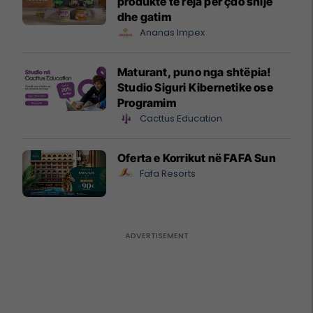
produkte të reja për çdo shije
dhe gatim
Ananas Impex
Maturant, puno nga shtëpia!
Studio Siguri Kibernetike ose
Programim
Cacttus Education
Oferta e Korrikut në FAFA Sun
Fafa Resorts