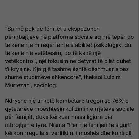
“Sa më pak që fëmijët u ekspozohen
përmbajtjeve në platforma sociale aq më tepër do
të kenë një mirëqenie një stabilitet psikologjik, do
të kenë një vetëbesim, do të kenë një
vetëkontroll, një fokusim në detyrat të cilat duhet
t’i kryejnë. Kjo gjë tashmë është dëshmuar sipas
shumë studimeve shkencore”, theksoi Lulzim
Murtezani, sociolog.
Ndryshe një anketë kombëtare tregon se 76% e
qytetarëve mbështesin kufizimin e rrjeteve sociale
për fëmijët, duke kërkuar masa ligjore për
mbrojtjen e tyre. Nisma “Për një fëmijëri të sigurt”
kërkon rregulla si verifikimi i moshës dhe kontrolli