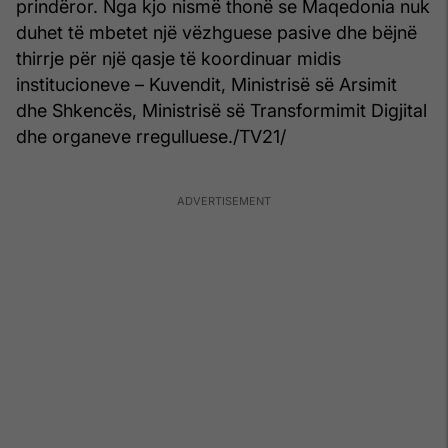
prindëror. Nga kjo nismë thonë se Maqedonia nuk
duhet të mbetet një vëzhguese pasive dhe bëjnë
thirrje për një qasje të koordinuar midis
institucioneve – Kuvendit, Ministrisë së Arsimit
dhe Shkencës, Ministrisë së Transformimit Digjital
dhe organeve rregulluese./TV21/