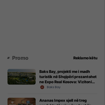
Promo
Reklamo këtu
Baks Bay, projekti me i madh
turistik në Shqipëri prezantohet
ne Expo Real Kosova: Vizitoni
shtandin dhe zbuloni
Baks Bay
mundësitë e investimit
Ananas Impex sjell në treg