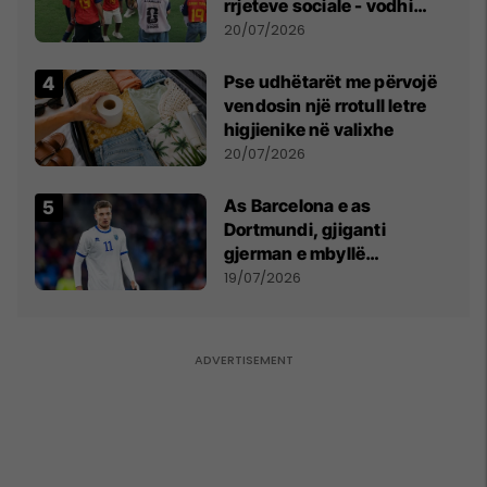
rrjeteve sociale - vodhi
vëmendjen pas finales së
20/07/2026
Kupës së Botës
Pse udhëtarët me përvojë
vendosin një rrotull letre
higjienike në valixhe
20/07/2026
As Barcelona e as
Dortmundi, gjiganti
gjerman e mbyllë
marrëveshjen për Fisnik
19/07/2026
Asllanin