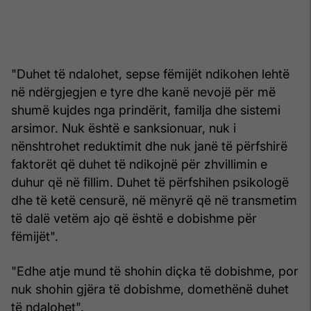
"Duhet të ndalohet, sepse fëmijët ndikohen lehtë
në ndërgjegjen e tyre dhe kanë nevojë për më
shumë kujdes nga prindërit, familja dhe sistemi
arsimor. Nuk është e sanksionuar, nuk i
nënshtrohet reduktimit dhe nuk janë të përfshirë
faktorët që duhet të ndikojnë për zhvillimin e
duhur që në fillim. Duhet të përfshihen psikologë
dhe të ketë censurë, në mënyrë që në transmetim
të dalë vetëm ajo që është e dobishme për
fëmijët".
"Edhe atje mund të shohin diçka të dobishme, por
nuk shohin gjëra të dobishme, domethënë duhet
të ndalohet".