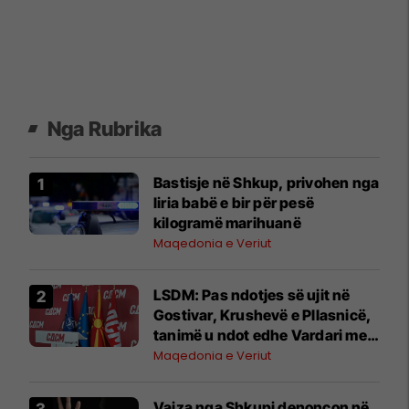
Nga Rubrika
Bastisje në Shkup, privohen nga
liria babë e bir për pesë
kilogramë marihuanë
Maqedonia e Veriut
LSDM: Pas ndotjes së ujit në
Gostivar, Krushevë e Pllasnicë,
tanimë u ndot edhe Vardari me
shkumë sintetike
Maqedonia e Veriut
Vajza nga Shkupi denoncon në