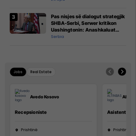
Pas nisjes së dialogut strategjik
SHBA-Serbi, Serwer kritikon
Uashingtonin: Anashkaluat
Banjskën, sulmin ndaj KFOR-it
Serbia
dhe rrëmbimin e Policëve të
Kosovës
Jobs
Real Estate
Avedo Kosovo
ALTIN
Recepsioniste
Asistente e S
Prishtinë
Prishtinë