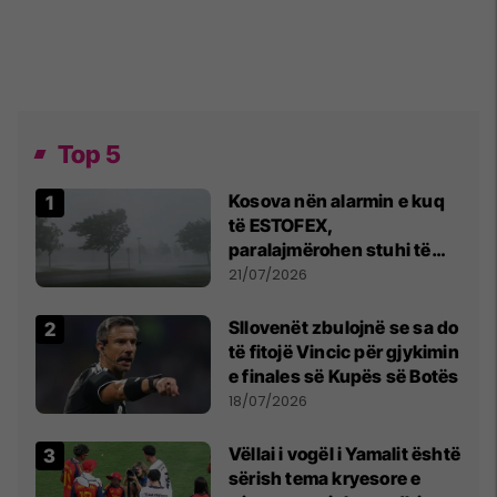
Top 5
Kosova nën alarmin e kuq
të ESTOFEX,
paralajmërohen stuhi të
fuqishme me breshër dhe
21/07/2026
erëra të forta
Sllovenët zbulojnë se sa do
të fitojë Vincic për gjykimin
e finales së Kupës së Botës
18/07/2026
Vëllai i vogël i Yamalit është
sërish tema kryesore e