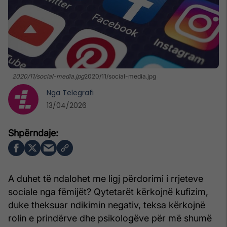
2020/11/social-media.jpg
2020/11/social-media.jpg
Nga
Telegrafi
13/04/2026
A duhet të ndalohet me ligj përdorimi i rrjeteve
sociale nga fëmijët? Qytetarët kërkojnë kufizim,
duke theksuar ndikimin negativ, teksa kërkojnë
rolin e prindërve dhe psikologëve për më shumë