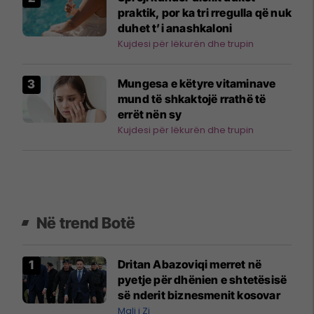
praktik, por ka tri rregulla që nuk
duhet t’i anashkaloni
Kujdesi për lëkurën dhe trupin
Mungesa e këtyre vitaminave
mund të shkaktojë rrathë të
errët nën sy
Kujdesi për lëkurën dhe trupin
Në trend Botë
Dritan Abazoviqi merret në
pyetje për dhënien e shtetësisë
së nderit biznesmenit kosovar
Mali i Zi