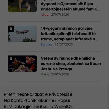
dyqanet e Gjermanisë: Si po
rindërtojnë jetën shumë familje
nga eksporti i bimëve mjekësore
Istog
27/07/2026
14-vjeçari ndihmon policinë
britanike për një telefonatë të
rreme, aeroplanët luftarakë u
ngritën në ajër për të
Evropa
25/07/2026
interceptuar fluturaken e Qatar
Airways që po shkonte drejt
Vetëm dy raunde dhe miliona
Mançesterit
euro në xhep, zbulohet sa fituan
Joshua e Prenga
Boks
26/07/2026
Rreth nesh
Politikat e Privatësisë
Na Kontaktoni
Prokurimi i Hapur
RTV Dukagjini
Deutsche Welle
ICK