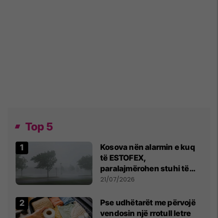
Top 5
Kosova nën alarmin e kuq
të ESTOFEX,
paralajmërohen stuhi të
fuqishme me breshër dhe
21/07/2026
erëra të forta
Pse udhëtarët me përvojë
vendosin një rrotull letre