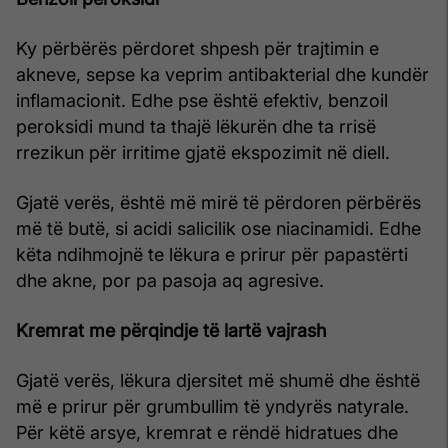
Ky përbërës përdoret shpesh për trajtimin e
akneve, sepse ka veprim antibakterial dhe kundër
inflamacionit. Edhe pse është efektiv, benzoil
peroksidi mund ta thajë lëkurën dhe ta rrisë
rrezikun për irritime gjatë ekspozimit në diell.
Gjatë verës, është më mirë të përdoren përbërës
më të butë, si acidi salicilik ose niacinamidi. Edhe
këta ndihmojnë te lëkura e prirur për papastërti
dhe akne, por pa pasoja aq agresive.
Kremrat me përqindje të lartë vajrash
Gjatë verës, lëkura djersitet më shumë dhe është
më e prirur për grumbullim të yndyrës natyrale.
Për këtë arsye, kremrat e rëndë hidratues dhe