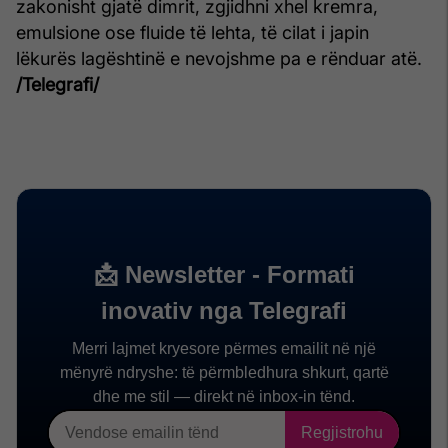
zakonisht gjatë dimrit, zgjidhni xhel kremra,
emulsione ose fluide të lehta, të cilat i japin
lëkurës lagështinë e nevojshme pa e rënduar atë.
/Telegrafi/