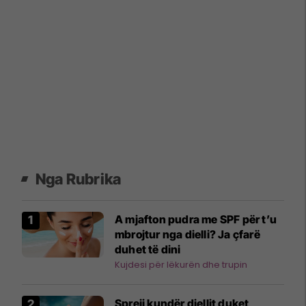
Nga Rubrika
A mjafton pudra me SPF për t’u
mbrojtur nga dielli? Ja çfarë
duhet të dini
Kujdesi për lëkurën dhe trupin
Spreji kundër diellit duket