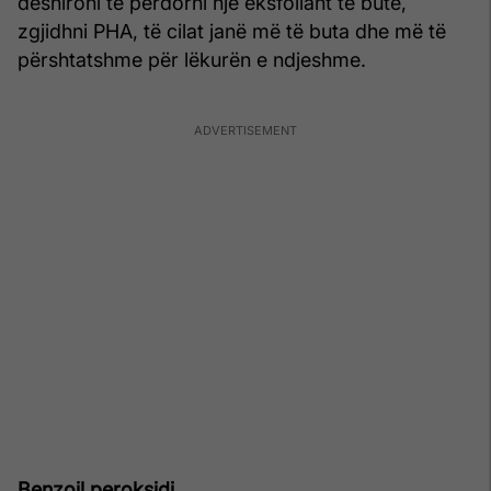
dëshironi të përdorni një eksfoliant të butë,
zgjidhni PHA, të cilat janë më të buta dhe më të
përshtatshme për lëkurën e ndjeshme.
Benzoil peroksidi