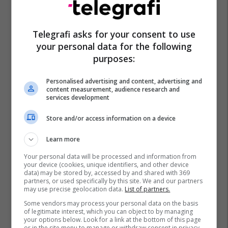
Telegrafi asks for your consent to use
your personal data for the following
purposes:
Personalised advertising and content, advertising and
content measurement, audience research and
services development
Store and/or access information on a device
Learn more
Your personal data will be processed and information from
your device (cookies, unique identifiers, and other device
data) may be stored by, accessed by and shared with 369
partners, or used specifically by this site. We and our partners
may use precise geolocation data.
List of partners.
Promo
Reklamo këtu
Some vendors may process your personal data on the basis
of legitimate interest, which you can object to by managing
your options below. Look for a link at the bottom of this page
Sempre nga Liri – e krijuar me
or in the site menu to manage or withdraw consent in privacy