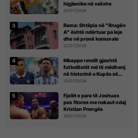
higjienike në valixhe
20/07/2026
Rama: Shtëpia në "Rrugën
A" është ndërtuar pa leje
dhe në pronë komunale
22/07/2026
Mbappe rendit gjashtë
futbollistët më të mëdhenj
në historinë e Kupës së
Botës, Messi mbetet i dyti
23/07/2026
Fjalët e para të Joshuas
pas fitores me nokaut ndaj
Kristian Prengës
26/07/2026