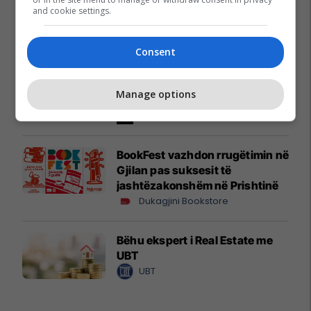
and cookie settings.
përkushtim, e dalluar për cilësi
Liri Prizren
Consent
Përzgjedhja javore: katër
mundësi për banim dhe
Manage options
investim
Telegrafi Real Estate
BookFest vazhdon rrugëtimin në
Gjilan pas suksesit të
jashtëzakonshëm në Prishtinë
Dukagjini Bookstore
Bëhu ekspert i Real Estate me
UBT
UBT