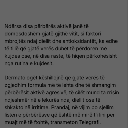
Ndërsa disa përbërës aktivë janë të
domosdoshëm gjatë gjithë vitit, si faktori
mbrojtës ndaj diellit dhe antioksidantët, ka edhe
të tillë që gjatë verës duhet të përdoren me
kujdes ose, në disa raste, të hiqen përkohësisht
nga rutina e kujdesit.
Dermatologët këshillojnë që gjatë verës të
zgjedhim formula më të lehta dhe të shmangim
përbërësit aktivë agresivë, të cilët mund ta rrisin
ndjeshmërinë e lëkurës ndaj diellit ose të
shkaktojnë irritime. Prandaj, në vijim po sjellim
listën e përbërësve që është më mirë t’i lini për
muajt më të ftohtë, transmeton Telegrafi.