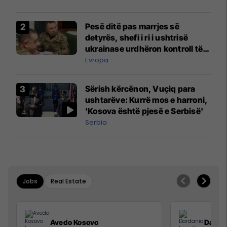
Pesë ditë pas marrjes së
detyrës, shefi i ri i ushtrisë
ukrainase urdhëron kontroll të
madh
Evropa
Sërish kërcënon, Vuçiq para
ushtarëve: Kurrë mos e harroni,
'Kosova është pjesë e Serbisë'
Serbia
Jobs
Real Estate
Avedo Kosovo
Dardan