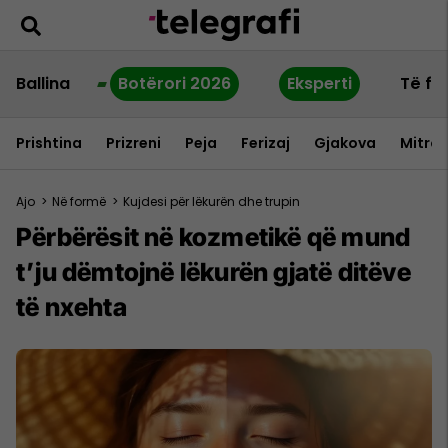
Ballina
Botërori 2026
Eksperti
Të fu
Prishtina
Prizreni
Peja
Ferizaj
Gjakova
Mitrov
Ajo
>
Në formë
>
Kujdesi për lëkurën dhe trupin
Përbërësit në kozmetikë që mund
t’ju dëmtojnë lëkurën gjatë ditëve
të nxehta