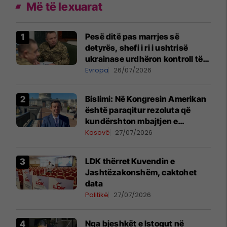
Më të lexuarat
Pesë ditë pas marrjes së
detyrës, shefi i ri i ushtrisë
ukrainase urdhëron kontroll të
madh
Evropa
26/07/2026
Bislimi: Në Kongresin Amerikan
është paraqitur rezoluta që
kundërshton mbajtjen e
Asamblesë Parlamentare të
Kosovë
27/07/2026
OSBE-së në Beograd
LDK thërret Kuvendin e
Jashtëzakonshëm, caktohet
data
Politikë
27/07/2026
Nga bjeshkët e Istogut në