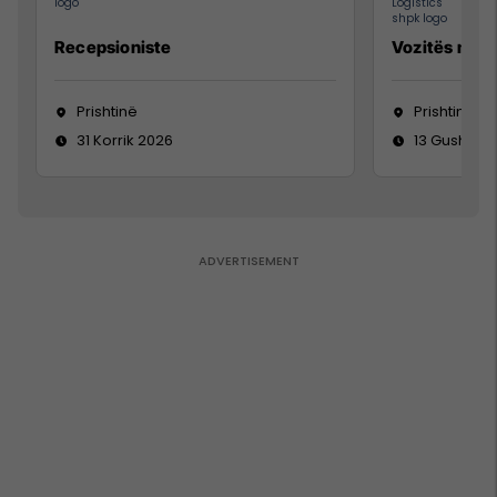
Recepsioniste
Vozitës me K
Prishtinë
Prishtinë
31 Korrik 2026
13 Gusht 20