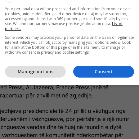
Your personal data will be processed and information from your device
(cookies, unique identifiers, and other device data) may be stored by,
isioni i posaçëm i vlerësimit të zgjedhjeve të
accessed by and shared with 369 partners, or used specifically by this
kredituar 410 vëzhgues, ndërsa Asambleja
site. We and our partners may use precise geolocation data.
List of
partners.
OSBE-së (AP) dhe Ambasada e Shteteve të
Some vendors may process your personal data on the basis of legitimate
rikës në Shkup kanë kontribuar me numra të tyre
interest, which you can object to by managing your options below. Look
for a link at the bottom of this page or in the site menu to manage or
withdraw consent in privacy and cookie settings.
jë mbulim të gjerë dhe të shpejtë të ngjarjeve, 66
nonjës mediatikë nga mediat më të mëdha
Manage options
Consent
jonale, si dhe agjencitë e lajmeve ndërkombëtare si
ed Press, Al Jazeera, France Press janë të
 raportuar për zhvillimet në zgjedhje.
gjedhjeve presidenciale të 24 prillit u vëzhgua nga
derueshëm i vëzhguesve, por përfshirja e një numri
zhguesve vendas dhe të huaj në raundin e dytë
 e vazhdueshëm të komunitetit ndërkombëtar për