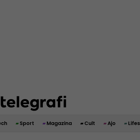
ech
Sport
Magazina
Cult
Ajo
Life