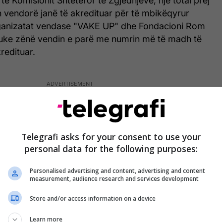
të Komisionit Shtetëror të Zgjedhjeve, një total prej
 vendorë janë të akredituar për të mbikëqyrur
ganizatat vendase "VAKE UP" dhe Fondacioni Rom
uke zënë vendin e parë me numrin më të madh të
redituar.
Telegrafi asks for your consent to use your
personal data for the following purposes:
Personalised advertising and content, advertising and content
measurement, audience research and services development
Store and/or access information on a device
Learn more