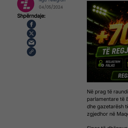
Nga
Telegrafi
04/05/2024
Në prag të raundi
parlamentare të 
dhe gazetarësh të
zgjedhor në Maqe