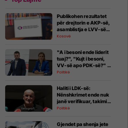
Publikohen rezultatet
për drejtorin e AKP-së,
asamblistja e LVV-së
Nora Kelmendi del më e
Kosovë
poentuara
"A i besoni ende liderit
tuaj?", "Kujt i besoni,
VV-së apo PDK-së?" -
përplasje mes Kërçelit
Politikë
dhe Ymerit
Haliti i LDK-së:
Nënshkrimet ende nuk
janë verifikuar, takimi i
sotëm ishte rutinor
Politikë
Gjendet pa shenja jete