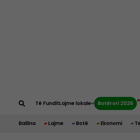
Të Fundit
Lajme lokale
Botërori 2026
Ballina
Lajme
Botë
Ekonomi
T