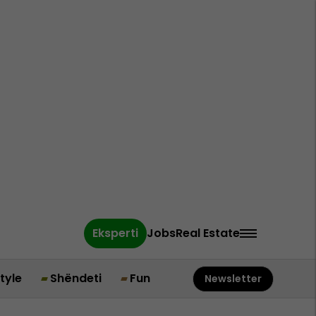
Eksperti
Jobs
Real Estate
style
Shëndeti
Fun
Newsletter