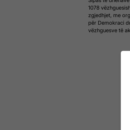
Sipas të dhënave 
1078 vëzhguesish
zgjedhjet, me or
për Demokraci d
vëzhguesve të ak