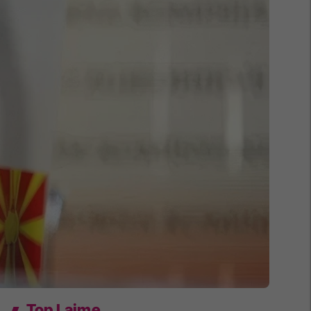
Top Lajme