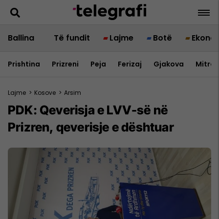
Ballina
Të fundit
Lajme
Botë
Ekono
Prishtina
Prizreni
Peja
Ferizaj
Gjakova
Mitrov
Lajme
>
Kosove
>
Arsim
PDK: Qeverisja e LVV-së në
Prizren, qeverisje e dështuar