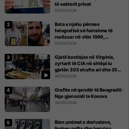
të sektorit privat
28/05/2026
Bota e njohu përmes
fotografisë së famshme të
realizuar në vitin 1999,
pensionohet Xajë Mustafa
02/06/2026
Gjatë bastisjes në Virginia,
zyrtarit të CIA në shtëpi iu
gjetën 303 shufra ari dhe 35
orë luksoze Rolex
28/05/2026
Grafite në qendër të Beogradit:
Nga gjenocidi te Kosova
28/05/2026
Bien çmimet e derivateve,
lirohen nafta dhe benzina