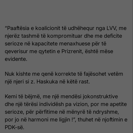
“Paaftësia e koalicionit të udhëhequr nga LVV, me
njerëz tashmë të kompromituar dhe me deficite
serioze në kapacitete menaxhuese për të
qeverisur me qytetin e Prizrenit, është mëse
evidente.
Nuk kishte me qenë korrekte të fajësohet vetëm
një njeri si z. Haskuka në këtë rast.
Kemi të bëjmë, me një mendësi jokonstruktive
dhe një tërësi individësh pa vizion, por me apetite
serioze, për përfitime në mënyrë të ndryshme,
por jo në harmoni me ligjin !”, thuhet në njoftimin e
PDK-së.