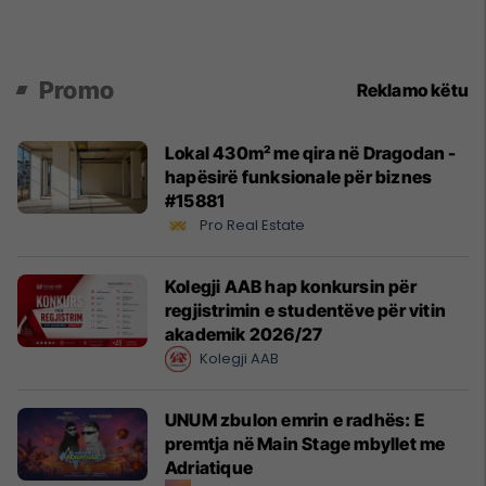
Promo
Reklamo këtu
Lokal 430m² me qira në Dragodan -
hapësirë funksionale për biznes
#15881
Pro Real Estate
Kolegji AAB hap konkursin për
regjistrimin e studentëve për vitin
akademik 2026/27
Kolegji AAB
UNUM zbulon emrin e radhës: E
premtja në Main Stage mbyllet me
Adriatique