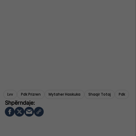
Lvv
Pdk Prizren
Mytaher Haskuka
Shaqir Totaj
Pdk