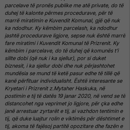
parcelave të pronës publike me atë private, do të
duhej të kalonte përmes procedurave, për të
marrë miratimin e Kuvendit Komunal, gjë që nuk
ka ndodhur.
Ky këmbim parcelash, ka ndodhur
jashtë procedurave ligjore, sepse nuk është marrë
fare miratimi i Kuvendit Komunal të Prizrenit.
Ky
këmbim i parcelave, do të duhej që komunës t’i
sillte dobi (që nuk i ka sjellur), por si duket
biznesit, i ka sjellur dobi dhe nuk përjashtohet
mundësia se mund të ketë pasur edhe të tillë që
kanë përfituar individualisht.
Është interesante se
Kryetari i Prizrenit z.Mytaher Haskuka, në
postimin e tij të datës 19 janar 2020, në vend se të
distancohet nga veprimet jo ligjore, për çka edhe
janë arrestuar zyrtarët e tij, ai vazhdon tentimin e
tij, që duke luajtur rolin e viktimës për dështimet e
tij, akoma të fajësoj partitë opozitare dhe fazën e