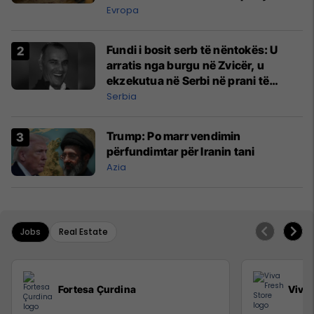
Evropa
Fundi i bosit serb të nëntokës: U
arratis nga burgu në Zvicër, u
ekzekutua në Serbi në prani të
shefit të policisë
Serbia
Trump: Po marr vendimin
përfundimtar për Iranin tani
Azia
Jobs
Real Estate
Fortesa Çurdina
Viva 