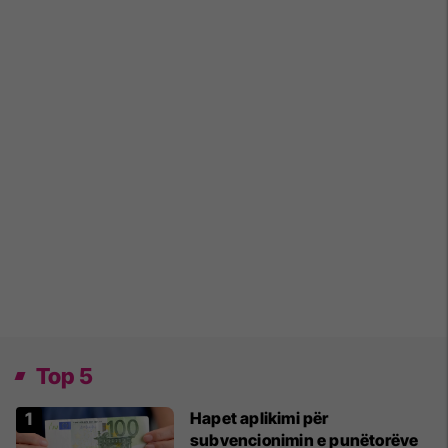
Top 5
Hapet aplikimi për
subvencionimin e punëtorëve