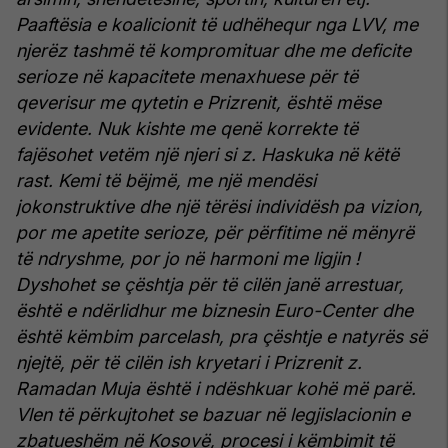
Paaftësia e koalicionit të udhëhequr nga LVV, me
njerëz tashmë të kompromituar dhe me deficite
serioze në kapacitete menaxhuese për të
qeverisur me qytetin e Prizrenit, është mëse
evidente.
Nuk kishte me qenë korrekte të
fajësohet vetëm një njeri si z. Haskuka në këtë
rast.
Kemi të bëjmë, me një mendësi
jokonstruktive dhe një tërësi individësh pa vizion,
por me apetite serioze, për përfitime në mënyrë
të ndryshme, por jo në harmoni me ligjin !
Dyshohet se çështja për të cilën janë arrestuar,
është e ndërlidhur me biznesin Euro-Center dhe
është këmbim parcelash, pra çështje e natyrës së
njejtë, për të cilën ish kryetari i Prizrenit z.
Ramadan Muja është i ndëshkuar kohë më parë.
Vlen të përkujtohet se bazuar në legjislacionin e
zbatueshëm në Kosovë, procesi i këmbimit të