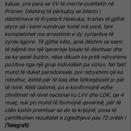
kaluar, pra para se VV të merrte pushtetin në
Prizren.
Dëshiroj të përkujtoj se bilanci i
dështimeve të Kryetarit Haskuka, krahas të gjithë
atyre që i kemi numëruar kohë më parë, tani
kompletohet me arrestimin e dy zyrtarëve të
zyrës ligjore.
Të gjitha këto, janë dëshmi se kemi
të bëjmë me një qeverisje lokale të dështuar dhe
se ka qenë iluzion, nëse dikush ka pritë ndryshime
pozitive nga një grup individësh pa vizion.
Në fakt
mund të duket paradoksale, por ndryshimi që ka
ndodhur, është për të keq dhe fatkeqësisht jo për
të mirë.
Këtë tashmë, po e konfirmojnë edhe
zhvillimet në nivel nacional ku LVV dhe LDK, qe 4
muaj, nuk po mund të formojnë qeverinë, për të
cilën kishin premtuar se do ta krijojnë, posa të
çertifikohen rezultatet e zgjedhjeve pas 72 orësh !
/Telegrafi/