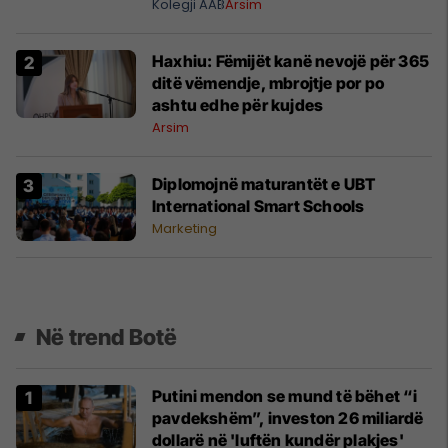
Kosovën dhe tregun ndërkombëtar
Kolegji AAB
Arsim
Haxhiu: Fëmijët kanë nevojë për 365
ditë vëmendje, mbrojtje por po
ashtu edhe për kujdes
Arsim
Diplomojnë maturantët e UBT
International Smart Schools
Marketing
Në trend Botë
Putini mendon se mund të bëhet “i
pavdekshëm”, investon 26 miliardë
dollarë në 'luftën kundër plakjes'