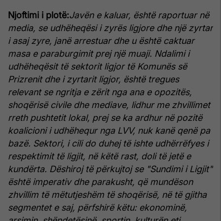
Njoftimi i plotë:
Javën e kaluar, është raportuar në
media, se udhëheqësi i zyrës ligjore dhe një zyrtar
i asaj zyre, janë arrestuar dhe u është caktuar
masa e paraburgimit prej një muaji.
Ndalimi i
udhëheqësit të sektorit ligjor të Komunës së
Prizrenit dhe i zyrtarit ligjor, është tregues
relevant se ngritja e zërit nga ana e opozitës,
shoqërisë civile dhe mediave, lidhur me zhvillimet
rreth pushtetit lokal, prej se ka ardhur në pozitë
koalicioni i udhëhequr nga LVV, nuk kanë qenë pa
bazë. Sektori, i cili do duhej të ishte udhërrëfyes i
respektimit të ligjit, në këtë rast, doli të jetë e
kundërta.
Dëshiroj të përkujtoj se "Sundimi i Ligjit"
është imperativ dhe parakusht, që mundëson
zhvillim të mëtutjeshëm të shoqërisë, në të gjitha
segmentet e saj, përfshirë këtu: ekonominë,
arsimin, shëndetësinë, sportin, kulturën etj.