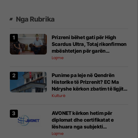
Nga Rubrika
Prizreni bëhet gati për High
Scardus Ultra, Totaj rikonfirmon
mbështetjen për garën
ndërkombëtare
Lajme
Punime pa leje në Qendrën
Historike të Prizrenit? EC Ma
Ndryshe kërkon zbatim të ligjit
dhe përgjegjësi institucionale
Kulturë
AVONET kërkon hetim për
diplomat dhe certifikatat e
lëshuara nga subjekti
“AFTËSIMI” në Prizren
Lajme