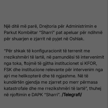
Një ditë më parë, Drejtoria për Administrimin e
Parkut Kombëtar “Sharri” pat apeluar për ndihmë
për shuarjen e zjarrit në pyjet në Oshlak.
“Për shkak të konfiguracionit të terrenit me
rrezikshmëri të lartë, në pamundësi të intervenimit
nga toka, ftojmë të gjitha institucionet si KFOR,
FSK dhe institucione relevante për intervenim nga
ajri me helikopterë dhe të ngjashme. Në të
kundërtën gjendja me zjarret po merr përmasa
katastrofale dhe me rrezikshmëri të lartë”, thuhej
në njoftimin e DAPK “Sharri”.
/Telegrafi/