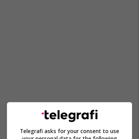
Telegrafi asks for your consent to use
Ammk
Parku Kombëtar Sharri
your personal data for the following