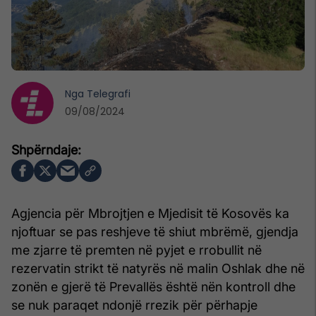
Nga
Telegrafi
09/08/2024
Agjencia për Mbrojtjen e Mjedisit të Kosovës ka
njoftuar se pas reshjeve të shiut mbrëmë, gjendja
me zjarre të premten në pyjet e rrobullit në
rezervatin strikt të natyrës në malin Oshlak dhe në
zonën e gjerë të Prevallës është nën kontroll dhe
se nuk paraqet ndonjë rrezik për përhapje