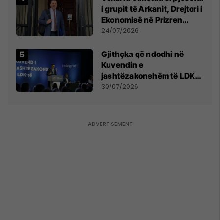
i grupit të Arkanit, Drejtori i
Ekonomisë në Prizren
mohon pretendimet
24/07/2026
Gjithçka që ndodhi në
Kuvendin e
jashtëzakonshëm të LDK-
së
30/07/2026