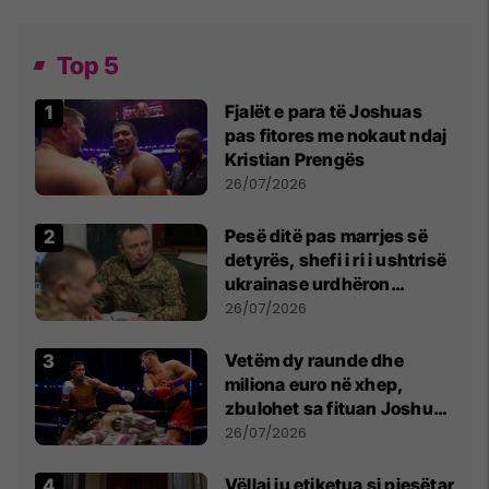
Top 5
Fjalët e para të Joshuas
pas fitores me nokaut ndaj
Kristian Prengës
26/07/2026
Pesë ditë pas marrjes së
detyrës, shefi i ri i ushtrisë
ukrainase urdhëron
kontroll të madh
26/07/2026
Vetëm dy raunde dhe
miliona euro në xhep,
zbulohet sa fituan Joshua
e Prenga
26/07/2026
Vëllai iu etiketua si pjesëtar