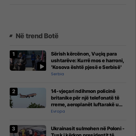
Në trend Botë
Sërish kërcënon, Vuçiq para
ushtarëve: Kurrë mos e harroni,
'Kosova është pjesë e Serbisë'
Serbia
14-vjeçari ndihmon policinë
britanike për një telefonatë të
rreme, aeroplanët luftarakë u
ngritën në ajër për të
Evropa
interceptuar fluturaken e Qatar
Airways që po shkonte drejt
Ukrainasit sulmohen në Poloni -
Mançesterit
Tusk i kërkon presidentit të