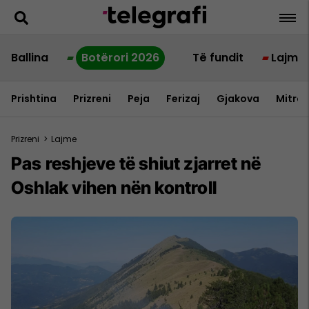
Ballina
Botërori 2026
Të fundit
Lajme
Prishtina
Prizreni
Peja
Ferizaj
Gjakova
Mitrov
Prizreni
>
Lajme
Pas reshjeve të shiut zjarret në
Oshlak vihen nën kontroll