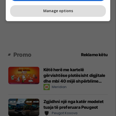
Manage options
Promo
Reklamo këtu
Këtë herë me kartelë
gërvishtëse plotësisht digjitale
dhe mbi 40 mijë shpërblime
instant!
Meridian
Zgjidhni një nga katër modelet
tuaja të preferuara Peugeot
Peugot Kosova