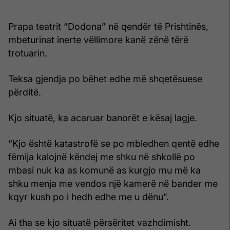
Prapa teatrit “Dodona” në qendër të Prishtinës,
mbeturinat inerte vëllimore kanë zënë tërë
trotuarin.
Teksa gjendja po bëhet edhe më shqetësuese
përditë.
Kjo situatë, ka acaruar banorët e kësaj lagje.
“Kjo është katastrofë se po mbledhen qentë edhe
fëmija kalojnë këndej me shku në shkollë po
mbasi nuk ka as komunë as kurgjo mu më ka
shku menja me vendos një kamerë në bander me
kqyr kush po i hedh edhe me u dënu”.
Ai tha se kjo situatë përsëritet vazhdimisht.