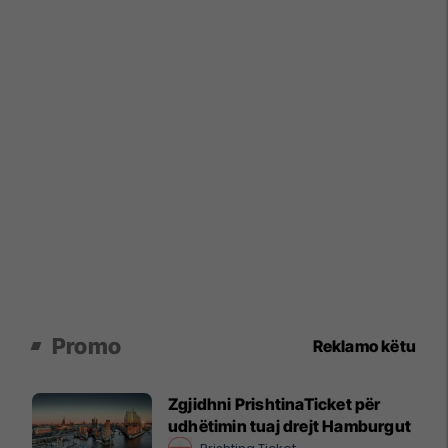
Promo
Reklamo këtu
Zgjidhni PrishtinaTicket për
udhëtimin tuaj drejt Hamburgut