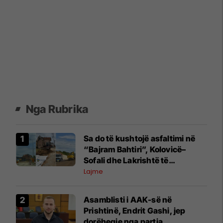
Nga Rubrika
Sa do të kushtojë asfaltimi në
“Bajram Bahtiri”, Kolovicë–
Sofali dhe Lakrishtë të
Prishtinës
Lajme
Asamblisti i AAK-së në
Prishtinë, Endrit Gashi, jep
dorëheqje nga partia