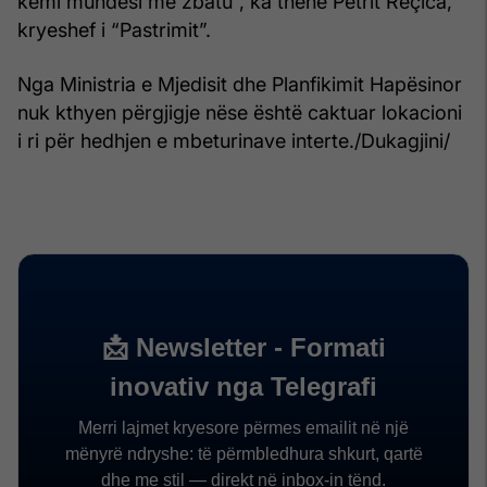
kemi mundësi me zbatu”, ka thënë Petrit Reçica,
kryeshef i “Pastrimit”.
Nga Ministria e Mjedisit dhe Planfikimit Hapësinor
nuk kthyen përgjigje nëse është caktuar lokacioni
i ri për hedhjen e mbeturinave interte./Dukagjini/