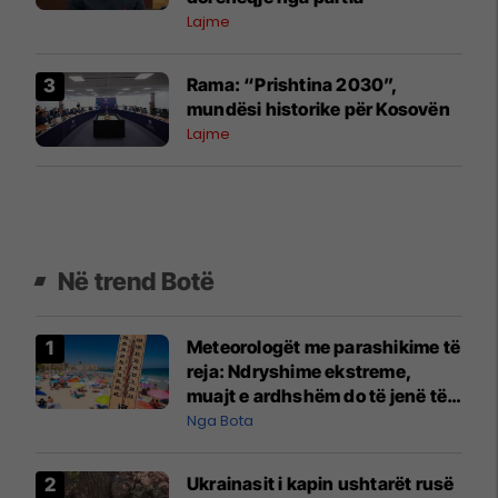
Lajme
Rama: “Prishtina 2030”,
mundësi historike për Kosovën
Lajme
Në trend Botë
Meteorologët me parashikime të
reja: Ndryshime ekstreme,
muajt e ardhshëm do të jenë të
pazakontë
Nga Bota
Ukrainasit i kapin ushtarët rusë