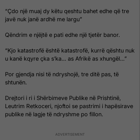
“Çdo një muaj dy këtu qeshtu bahet edhe që tre
javë nuk janë ardhë me largu”
Qëndrim e njëjtë e pati edhe një tjetër banor.
“Kjo katastrofë është katastrofë, kurrë qështu nuk
u kanë kqyre çka s’ka… as Afrikë as xhungël…”
Por gjendja nisi të ndryshojë, tre ditë pas, të
shtunën.
Drejtori i ri i Shërbimeve Publike në Prishtinë,
Leutrim Retkoceri, njoftoi se pastrimi i hapësirave
publike në lagje të ndryshme po fillon.