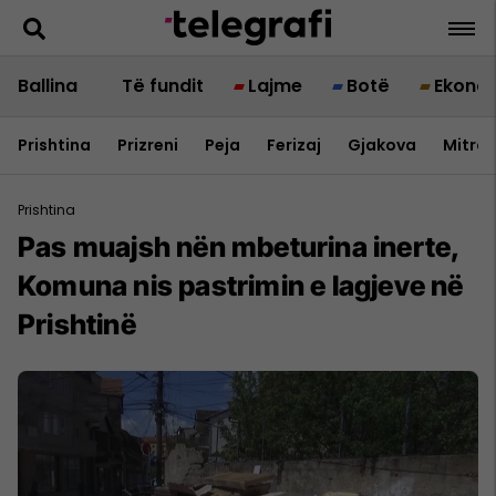
Ballina
Të fundit
Lajme
Botë
Ekono
Prishtina
Prizreni
Peja
Ferizaj
Gjakova
Mitrov
Prishtina
Pas muajsh nën mbeturina inerte,
Komuna nis pastrimin e lagjeve në
Prishtinë