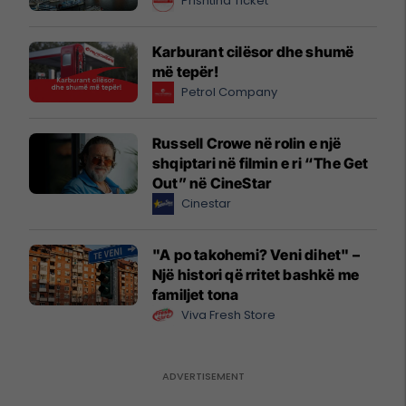
Prishtina Ticket
Karburant cilësor dhe shumë
më tepër!
Petrol Company
Russell Crowe në rolin e një
shqiptari në filmin e ri “The Get
Out” në CineStar
Cinestar
"A po takohemi? Veni dihet" –
Një histori që rritet bashkë me
familjet tona
Viva Fresh Store