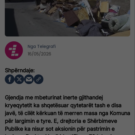
Nga
Telegrafi
16/05/2026
Gjendja me mbeturinat inerte gjithandej
kryeqytetit ka shqetësuar qytetarët tash e disa
javë, të cilët kërkuan të merren masa nga Komuna
për largimin e tyre. E, drejtoria e Shërbimeve
Publike ka nisur sot aksionin për pastrimin e