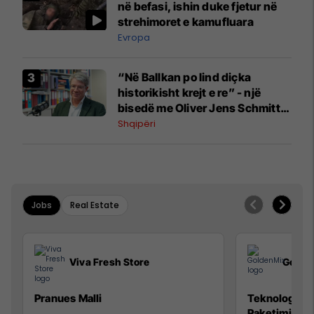
në befasi, ishin duke fjetur në
strehimoret e kamufluara
Evropa
“Në Ballkan po lind diçka
historikisht krejt e re” - një
bisedë me Oliver Jens Schmitt
mbi protestat në Shqipëri dhe të
Shqipëri
kaluarën e rajonit
Jobs
Real Estate
Viva Fresh Store
Golde
Pranues Malli
Teknolog/e p
Paketimin e 