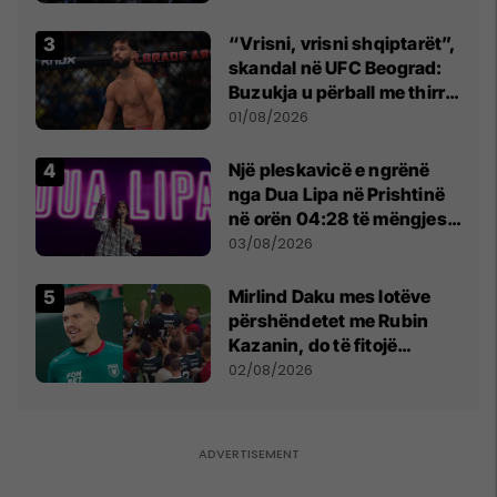
“Vrisni, vrisni shqiptarët”,
skandal në UFC Beograd:
Buzukja u përball me thirrje
anti-shqiptare nga
01/08/2026
tribunat
Një pleskavicë e ngrënë
nga Dua Lipa në Prishtinë
në orën 04:28 të mëngjesit
- dhe bota digjitale serbe
03/08/2026
shpall gjendjen e luftës
Mirlind Daku mes lotëve
përshëndetet me Rubin
Kazanin, do të fitojë
miliona te Spartak Moska
02/08/2026