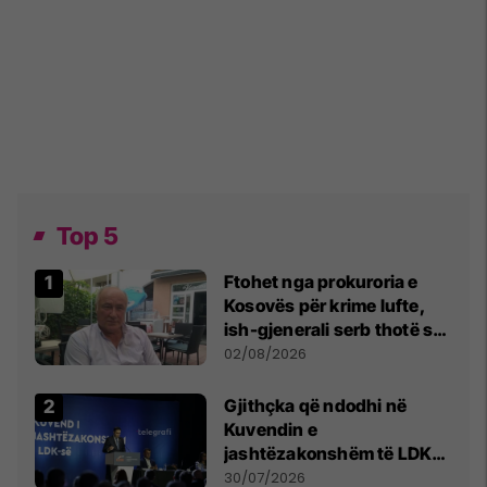
Top 5
Ftohet nga prokuroria e
Kosovës për krime lufte,
ish-gjenerali serb thotë se
dikush e tradhtoi në
02/08/2026
Beograd
Gjithçka që ndodhi në
Kuvendin e
jashtëzakonshëm të LDK-
së
30/07/2026