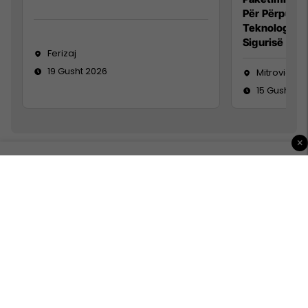
Për Përpunim
Teknolog/e 
Sigurisë së 
Ferizaj
19 Gusht 2026
Mitrovicë
15 Gusht 20
×