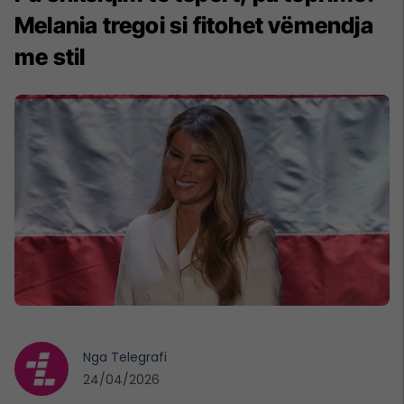
Melania tregoi si fitohet vëmendja
me stil
Nga
Telegrafi
24/04/2026