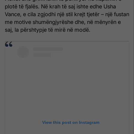
plotë të fjalës. Në krah të saj ishte edhe Usha
Vance, e cila zgjodhi një stil krejt tjetër – një fustan
me motive shumëngjyrëshe dhe, në mënyrën e
saj, la përshtypje të mirë në modë.
View this post on Instagram