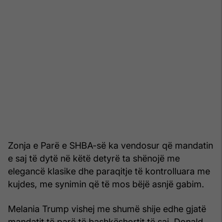
Zonja e Parë e SHBA-së ka vendosur që mandatin
e saj të dytë në këtë detyrë ta shënojë me
elegancë klasike dhe paraqitje të kontrolluara me
kujdes, me synimin që të mos bëjë asnjë gabim.
Melania Trump vishej me shumë shije edhe gjatë
mandatit të parë të bashkëshortit të saj, Donald