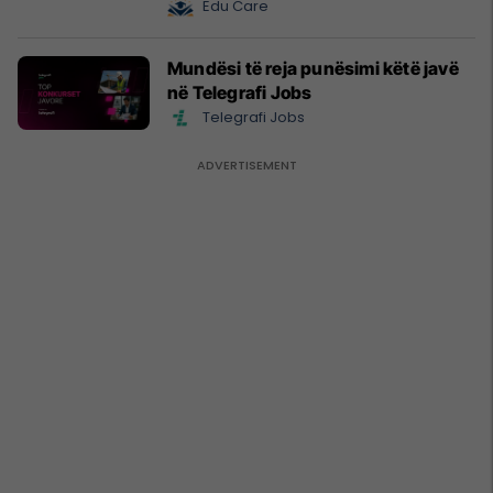
Edu Care
Mundësi të reja punësimi këtë javë
në Telegrafi Jobs
Telegrafi Jobs