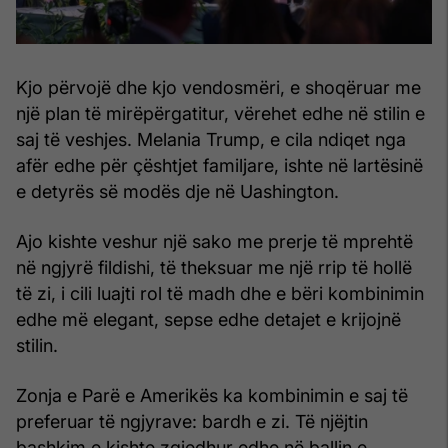
Kjo përvojë dhe kjo vendosmëri, e shoqëruar me
një plan të mirëpërgatitur, vërehet edhe në stilin e
saj të veshjes. Melania Trump, e cila ndiqet nga
afër edhe për çështjet familjare, ishte në lartësinë
e detyrës së modës dje në Uashington.
Ajo kishte veshur një sako me prerje të mprehtë
në ngjyrë fildishi, të theksuar me një rrip të hollë
të zi, i cili luajti rol të madh dhe e bëri kombinimin
edhe më elegant, sepse edhe detajet e krijojnë
stilin.
Zonja e Parë e Amerikës ka kombinimin e saj të
preferuar të ngjyrave: bardh e zi. Të njëjtin
bashkim e kishte zgjedhur edhe në ballin e