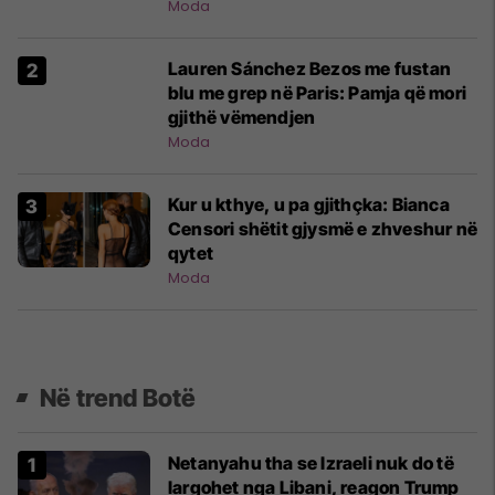
Moda
Lauren Sánchez Bezos me fustan
blu me grep në Paris: Pamja që mori
gjithë vëmendjen
Moda
Kur u kthye, u pa gjithçka: Bianca
Censori shëtit gjysmë e zhveshur në
qytet
Moda
Në trend Botë
Netanyahu tha se Izraeli nuk do të
largohet nga Libani, reagon Trump