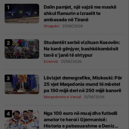
Dalin pamjet, një vajzë me maskë
shkul flamurin e Izraelit te
ambasada në Tiranë
Shqipëri
21/06/2026
Studentët serbë vizituan Kosovën:
Na kanë gënjyer, bashkëkombësit
tanë s’janë të shtypur
Kosovë
21/06/2026
Lëvizjet demografike, Mickoski: Për
25 vjet Maqedonia mund të mbetet
pa 150 mijë deri në 250 mijë banorë
Maqedonia e Veriut
21/06/2026
Nga 100 euro në muaj dhe futbolli
amator te heroi i Gjermanisë:
Historia e pabesueshme e Deniz