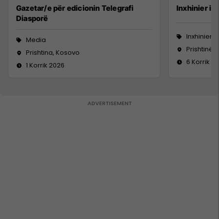
Gazetar/e për edicionin Telegrafi
Inxhinier i 
Diasporë
Inxhinieri
Media
Prishtinë
Prishtina, Kosovo
6 Korrik 2
1 Korrik 2026