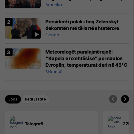
Amerika
Presidenti polak i heq Zelenskyt
dekoratën më të lartë shtetërore
Evropa
Meteorologët paralajmërojnë:
“Kupola e nxehtësisë” po mbulon
Evropën, temperaturat deri në 45°C
Shkencë
Jobs
Real Estate
Telegrafi
22IN