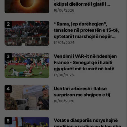
eklipsi diellor më i gjatë i
shekullit të 21-të
16/06/2026
“Rama, jep dorëheqjen”,
tensione në protestën e 15-të,
qytetarët marshojnë nëpër
kryeqytet
14/06/2026
Vendimi i VAR-it në ndeshjen
Francë - Senegal që i habiti
gjyqtarët më të mirë në botë
17/06/2026
Ushtari arbëresh i Italisë
surprizon me shqipen e tij
18/06/2026
Votat e diasporës ndryshojnë
renditjen e partive në Istog dhe