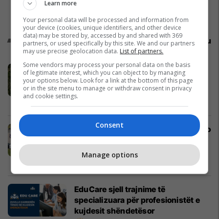
Learn more
Your personal data will be processed and information from
your device (cookies, unique identifiers, and other device
data) may be stored by, accessed by and shared with 369
Promo
Reklamo këtu
partners, or used specifically by this site. We and our partners
may use precise geolocation data.
List of partners.
Some vendors may process your personal data on the basis
Mabetex Group prezanton Green
of legitimate interest, which you can object to by managing
Coast Hills - projekti rezidencial
your options below. Look for a link at the bottom of this page
or in the site menu to manage or withdraw consent in privacy
premium në Palasë
and cookie settings.
Mabetex Group
Consent
SCAN Ride and Delivery zgjedh Auto
Mita dhe Dacia Duster Hybrid për
projektin më të ri të taksive në
Manage options
Prishtinë
Auto Mita
EduCare sjell trajnime të
specializuara për profesionistët e
kujdesit shëndetësor