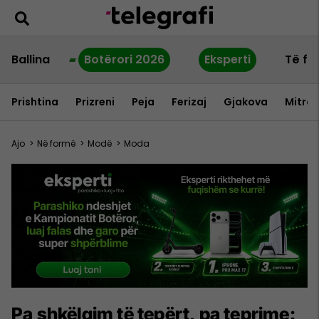
Ballina
Botërori 2026
Eksperti
Të fu
Prishtina
Prizreni
Peja
Ferizaj
Gjakova
Mitrov
Ajo
>
Në formë
>
Modë
>
Moda
Pa shkëlqim të tepërt, pa teprime: