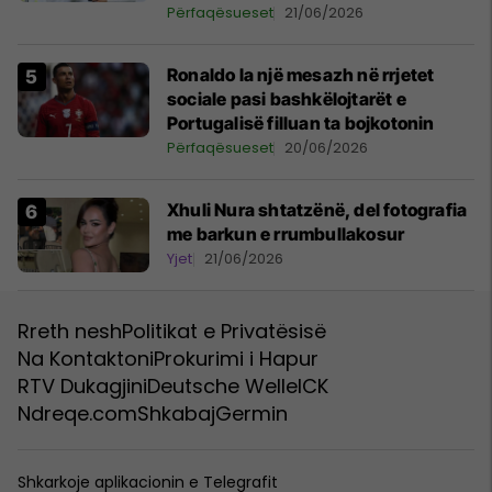
Undav që refuzoi të dorëzohej
Përfaqësueset
21/06/2026
Ronaldo la një mesazh në rrjetet
sociale pasi bashkëlojtarët e
Portugalisë filluan ta bojkotonin
Përfaqësueset
20/06/2026
Xhuli Nura shtatzënë, del fotografia
me barkun e rrumbullakosur
Yjet
21/06/2026
Rreth nesh
Politikat e Privatësisë
Na Kontaktoni
Prokurimi i Hapur
RTV Dukagjini
Deutsche Welle
ICK
Ndreqe.com
Shkabaj
Germin
Shkarkoje aplikacionin e Telegrafit