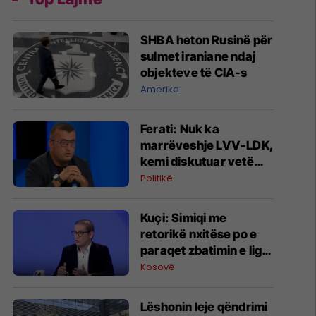
SHBA heton Rusinë për
sulmet iraniane ndaj
objekteve të CIA-s
Amerika
Ferati: Nuk ka
marrëveshje LVV-LDK,
kemi diskutuar vetëm
për parime
Politikë
Kuçi: Simiqi me
retorikë nxitëse po e
paraqet zbatimin e ligjit
në veri si "spastrim
Kosovë
etnik"
Lëshonin leje qëndrimi