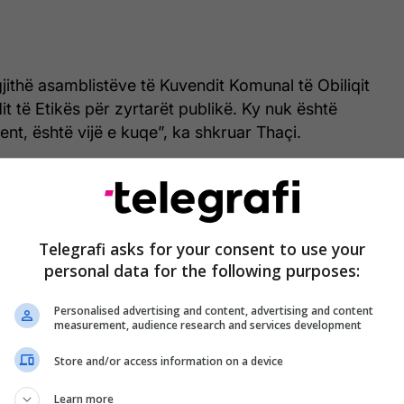
gjithë asamblistëve të Kuvendit Komunal të Obiliqit
it të Etikës për zyrtarët publikë. Ky nuk është
t, është vijë e kuqe”, ka shkruar Thaçi.
i përcakton standarde të qarta për funksionarët
dosur theksin te përgjegjësia, transparenca dhe
Telegrafi asks for your consent to use your
personal data for the following purposes:
të qarta: përgjegjësi, transparencë dhe integritet
a deklaruar ai.
Personalised advertising and content, advertising and content
measurement, audience research and services development
t u ka bërë thirrje institucioneve komunale që të
ikë këtë kod.
Store and/or access information on a device
Learn more