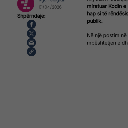
Nga
Telegrafi
miratuar Kodin e 
01/04/2026
hap si të rëndës
publik.
Në një postim në
mbështetjen e dhë