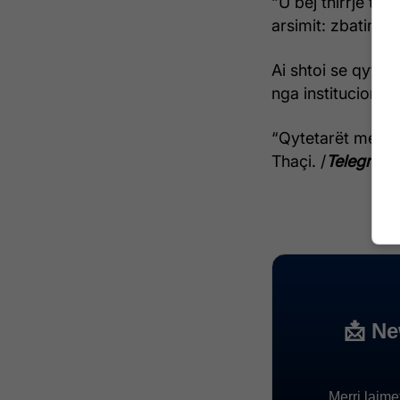
“U bëj thirrje të
arsimit: zbatimi i
Ai shtoi se qyteta
nga institucionet 
“Qytetarët merito
Thaçi. /
Telegrafi
/