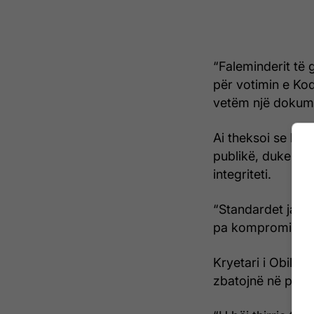
“Faleminderit të 
për votimin e Kod
vetëm një dokumen
Ai theksoi se kod
publikë, duke ven
integriteti.
“Standardet janë 
pa kompromis”, k
Kryetari i Obiliqi
zbatojnë në prakt