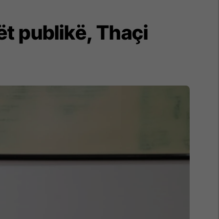
ët publikë, Thaçi