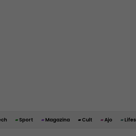
ech
Sport
Magazina
Cult
Ajo
Life