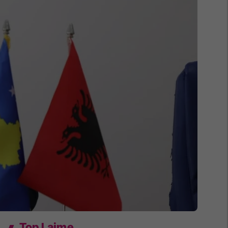
Top Lajme