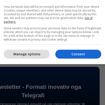
 drejtpërdrejtë administratës, shëndetësisë dhe
 këtij kodi është detyrim”, ka theksuar Thaçi.
Your personal data will be processed and information from your device
(cookies, unique identifiers, and other device data) may be stored by,
accessed by and shared with 369 partners, or used specifically by this
site. We and our partners may use precise geolocation data.
List of
rët meritojnë shërbime cilësore dhe trajtim dinjitoz
partners.
publike.
Some vendors may process your personal data on the basis of legitimate
interest, which you can object to by managing your options below. Look
for a link at the bottom of this page or in the site menu to manage or
jnë shërbim të drejtë dhe dinjitoz”, ka përfunduar
withdraw consent in privacy and cookie settings.
Manage options
Consent