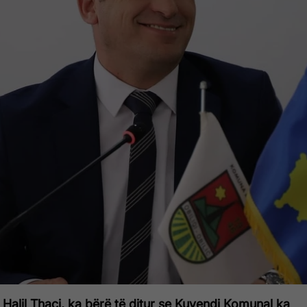
t, Halil Thaçi, ka bërë të ditur se Kuvendi Komunal ka