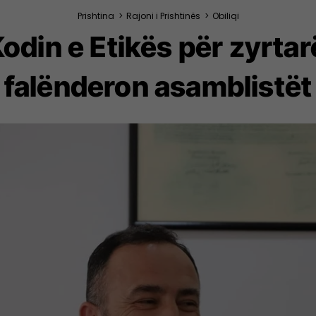
Prishtina
>
Rajoni i Prishtinës
>
Obiliqi
Kodin e Etikës për zyrtar
falënderon asamblistët