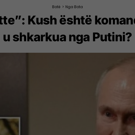
Botë
>
Nga Bota
te”: Kush është komandan
u shkarkua nga Putini?