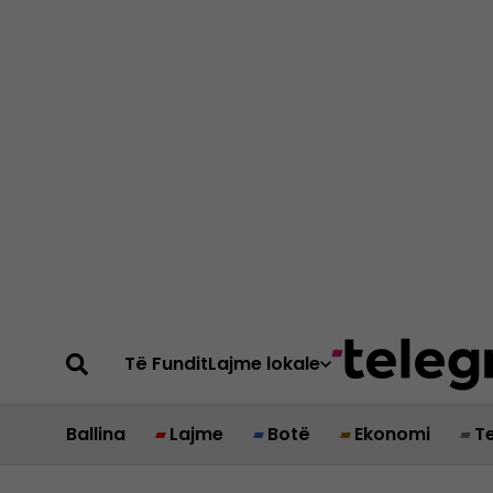
Të Fundit
Lajme lokale
Ballina
Lajme
Botë
Ekonomi
T