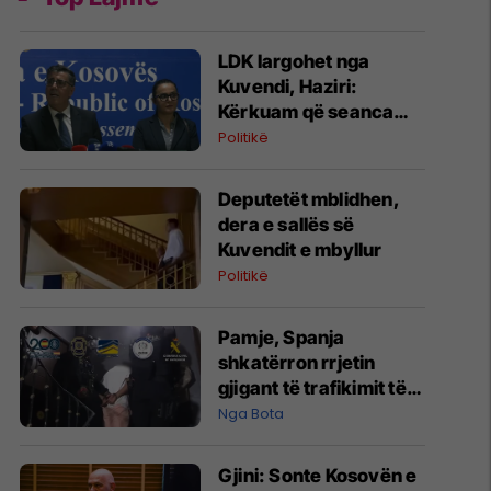
LDK largohet nga
Kuvendi, Haziri:
Kërkuam që seanca
konstituive të mbahet
Politikë
sonte
Deputetët mblidhen,
dera e sallës së
Kuvendit e mbyllur
Politikë
Pamje, Spanja
shkatërron rrjetin
gjigant të trafikimit të
emigrantëve dhe
Nga Bota
drogës në Mesdhe
Gjini: Sonte Kosovën e