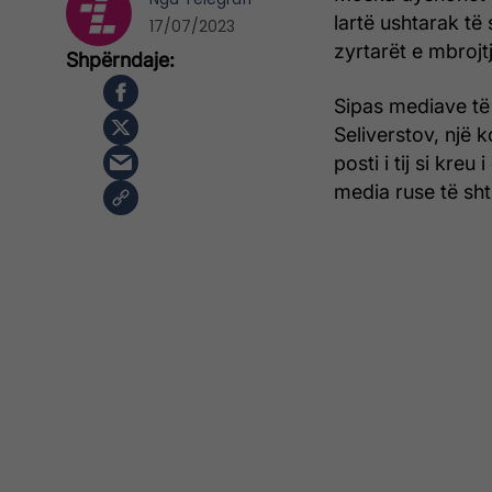
lartë ushtarak të
17/07/2023
zyrtarët e mbrojt
Sipas mediave të 
Seliverstov, një 
posti i tij si kre
media ruse të sh