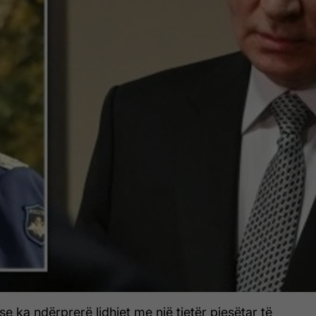
 ka ndërprerë lidhjet me një tjetër pjesëtar të