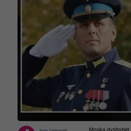
Moska dyshohet se
Nga
Telegrafi