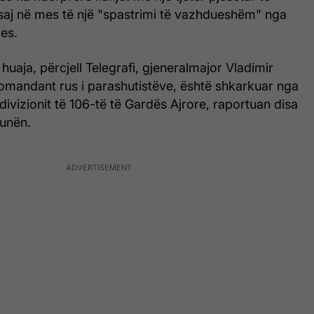
 saj në mes të një "spastrimi të vazhdueshëm" nga
jes.
huaja, përcjell Telegrafi, gjeneralmajor Vladimir
komandant rus i parashutistëve, është shkarkuar nga
u i divizionit të 106-të të Gardës Ajrore, raportuan disa
tunën.