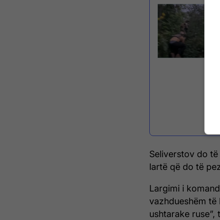
Seliverstov do të 
lartë që do të pez
Largimi i komanda
vazhdueshëm të 
ushtarake ruse”, t