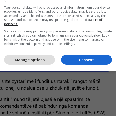
Your personal data will be processed and information from your device
Fituan qasje në vijën e
(cookies, unique identifiers, and other device data) may be stored by,
accessed by and shared with 369 partners, or used specifically by this
frontit, momenti kur
site. We and our partners may use precise geolocation data.
List of
partners.
gazetarët e Daily Mail u
Some vendors may process your personal data on the basis of legitimate
interest, which you can object to by managing your options below. Look
gjenden përballë një sulmi
for a link at the bottom of this page or in the site menu to manage or
withdraw consent in privacy and cookie settings.
nga artileria ruse në
Ukrainë
Manage options
Consent
ishte zyrtari më i fundit ushtarak i rangut më të
ullohej, u ndalua ose u zhduk në javët e fundit.
ntit “mund të jetë pjesë e një spastrimi të
komandantëve të pabindur nga komanda
ha të shtunën Instituti për Studimin e Luftës (ISW)