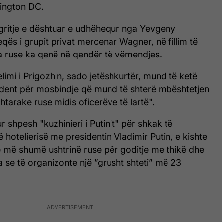
ington DC.
gritje e dështuar e udhëhequr nga Yevgeny
qës i grupit privat mercenar Wagner, në fillim të
ria ruse ka qenë në qendër të vëmendjes.
limi i Prigozhin, sado jetëshkurtër, mund të ketë
cedent për mosbindje që mund të shterë mbështetjen
arake ruse midis oficerëve të lartë".
ur shpesh "kuzhinieri i Putinit" për shkak të
të hotelierisë me presidentin Vladimir Putin, e kishte
e më shumë ushtrinë ruse për goditje me thikë dhe
 se të organizonte një ”grusht shteti” më 23