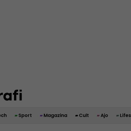
ech
Sport
Magazina
Cult
Ajo
Life