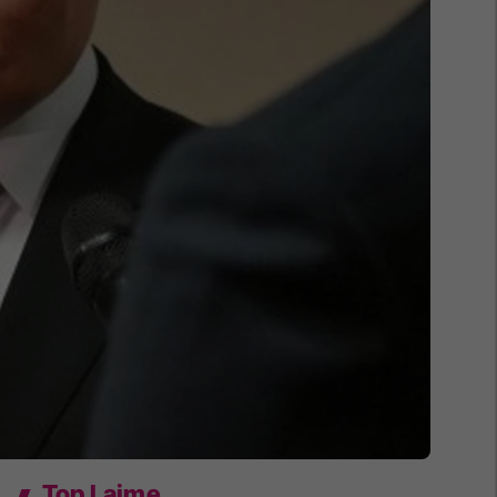
Top Lajme