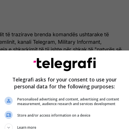
dit të trazirave brenda komandës ushtarake të
emlinit, kanali Telegram, Military Informant,
ja e shkarkimit të tij ishte për shkak të "natyrës së
 i brendshëm, "nuk ishte mësuar të heshtë" kur ishte
n e personelit të tij që luftonte në Bakhmut, një
Telegrafi asks for your consent to use your
personal data for the following purposes:
r nga lufta në Ukrainën lindore.
Personalised advertising and content, advertising and content
portuar gjithashtu nga kanali Telegram i lidhur me
measurement, audience research and services development
PU – nuk është konfirmuar nga Ushtria Ruse e
Store and/or access information on a device
Learn more