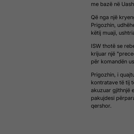
me bazë në Uash
Që nga një kryen
Prigozhin, udhëhe
këtij muaji, usht
ISW thotë se rebe
krijuar një "pre
për komandën usht
Prigozhin, i quajt
kontratave të tij 
akuzuar gjithnjë 
pakujdesi përpara
qershor.