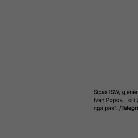
Sipas ISW, gjener
Ivan Popov, i cil
nga pas". /
Telegr