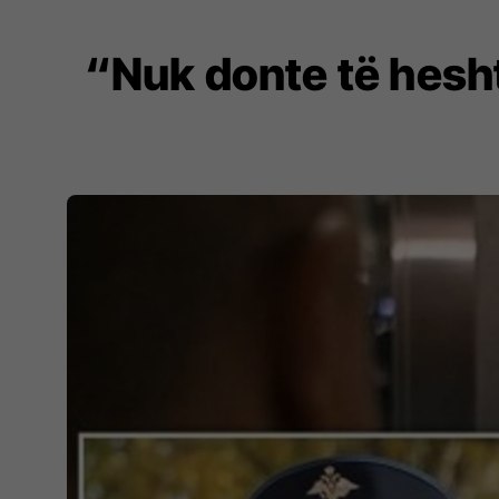
“Nuk donte të hesht