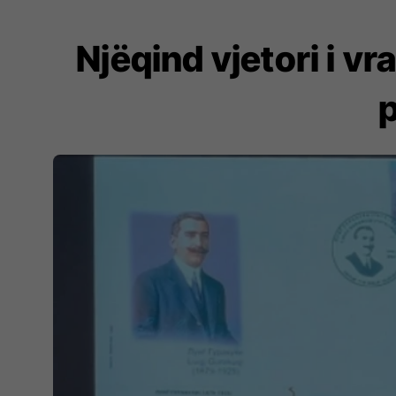
Njëqind vjetori i v
p