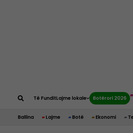
Të Fundit
Lajme lokale
Botërori 2026
Ballina
Lajme
Botë
Ekonomi
T