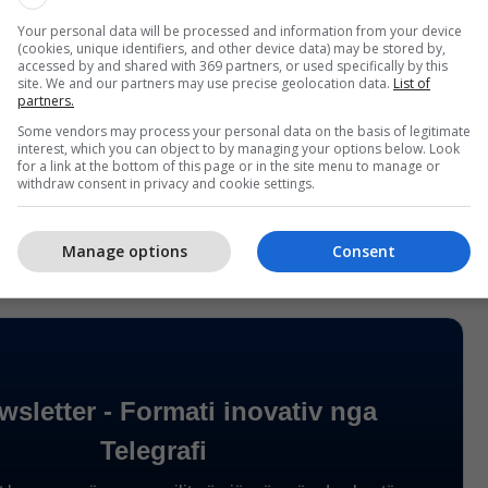
ërisë”, u shpreh Asani.
Your personal data will be processed and information from your device
(cookies, unique identifiers, and other device data) may be stored by,
përurimit të kësaj pulle postare morën pjesë dhe
accessed by and shared with 369 partners, or used specifically by this
site. We and our partners may use precise geolocation data.
List of
ejtoresha e Institutit të Historisë “Ali Hadri” të
partners.
ala Peli, drejtori i Postave të Maqedonisë së
Some vendors may process your personal data on the basis of legitimate
ishi, drejtori i Shtëpisë Botuese “Drita”, Fatmir
interest, which you can object to by managing your options below. Look
for a link at the bottom of this page or in the site menu to manage or
 Shoqatës “Lëvizja”, Xhevat Bislimi, si dhe
withdraw consent in privacy and cookie settings.
Ambasadës së Republikës së Shqipërisë në Shkup.
Manage options
Consent