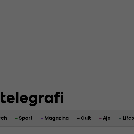
ech
Sport
Magazina
Cult
Ajo
Life