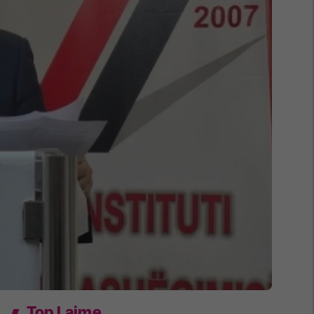
Top Lajme