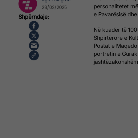
personalitetet më
28/02/2025
e Pavarësisë dhe 
Në kuadër të 100-v
Shpirtërore e Ku
Postat e Maqedon
portretin e Guraku
jashtëzakonshëm 