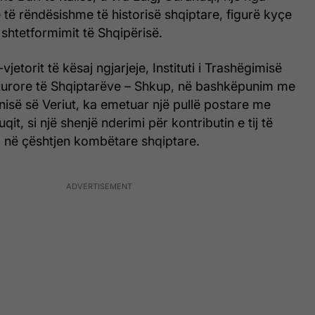
 të rëndësishme të historisë shqiptare, figurë kyçe
shtetformimit të Shqipërisë.
jetorit të kësaj ngjarjeje, Instituti i Trashëgimisë
lturore të Shqiptarëve – Shkup, në bashkëpunim me
isë së Veriut, ka emetuar një pullë postare me
qit, si një shenjë nderimi për kontributin e tij të
në çështjen kombëtare shqiptare.