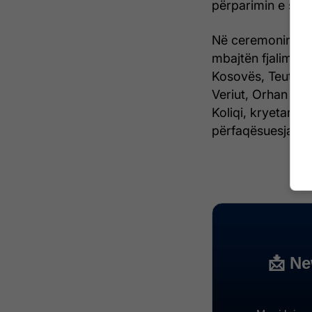
përparimin e shoq
Në ceremoninë e 
mbajtën fjalime dr
Kosovës, Teuta Sh
Veriut, Orhan Kurt
Koliqi, kryetari i
përfaqësuesja e 