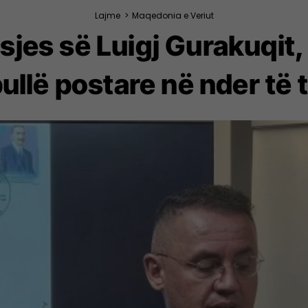
Lajme
>
Maqedonia e Veriut
rasjes së Luigj Gurakuq
ullë postare në nder të t