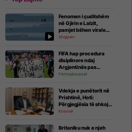
Fenomen i çuditshëm
në Gjirin e Lalzit,
pamjet bëhen virale
(Video)
Shqipëri
FIFA hap procedura
disiplinore ndaj
Argjentinës pas
incidentit në Kupën e
Përfaqësueset
Botës
Vdekja e punëtorit në
Prishtinë, Hoti:
Përgjegjësia të shkojë
deri në fund, do të
Kosovë
nisim inspektime me
dronë
Britaniku nuk e njeh