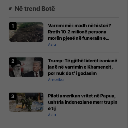
Në trend Botë
Varrimi më i madh në histori?
Rreth 10.2 milionë persona
morën pjesë në funeralin e
liderit të Iranit në 1989
Azia
Trump: Të gjithë liderët iranianë
janë në varrimin e Khameneit,
por nuk do t’i godasim
Amerika
Piloti amerikan vritet në Papua,
ushtria indoneziane merr trupin
e tij
Azia