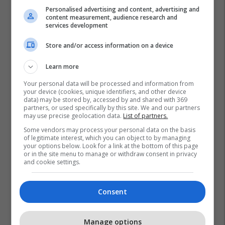
Personalised advertising and content, advertising and
content measurement, audience research and
BookFest rikthehet në Albi Mall:
services development
10 ditë me zbritje speciale,
aktivitete dhe surpriza për çdo
Store and/or access information on a device
lexues
Dukagjini Bookstore
Learn more
Your personal data will be processed and information from
your device (cookies, unique identifiers, and other device
data) may be stored by, accessed by and shared with 369
partners, or used specifically by this site. We and our partners
may use precise geolocation data.
List of partners.
Some vendors may process your personal data on the basis
of legitimate interest, which you can object to by managing
your options below. Look for a link at the bottom of this page
or in the site menu to manage or withdraw consent in privacy
and cookie settings.
Consent
Manage options