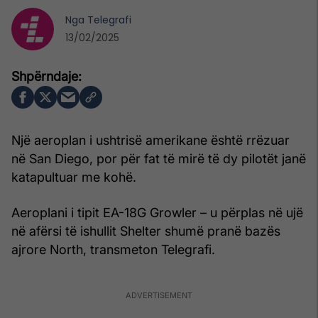
Nga
Telegrafi
13/02/2025
Një aeroplan i ushtrisë amerikane është rrëzuar
në San Diego, por për fat të mirë të dy pilotët janë
katapultuar me kohë.
Aeroplani i tipit EA-18G Growler – u përplas në ujë
në afërsi të ishullit Shelter shumë pranë bazës
ajrore North, transmeton Telegrafi.