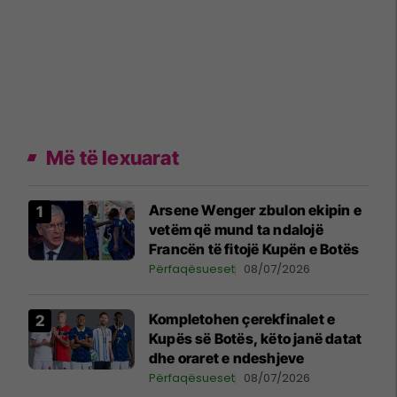
Më të lexuarat
Arsene Wenger zbulon ekipin e
vetëm që mund ta ndalojë
Francën të fitojë Kupën e Botës
Përfaqësueset
08/07/2026
Kompletohen çerekfinalet e
Kupës së Botës, këto janë datat
dhe oraret e ndeshjeve
Përfaqësueset
08/07/2026