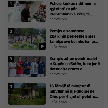
Policia kërkon ndihmën e
qytetarëve për
identifikimin e këtij të
dyshuari
02/07/2026
Pamjet e kamerave
zbardhin përleshjen mes
familjarëve ku mbetën të
plagosur katër persona
02/07/2026
Kompletohen çerekfinalet
e Kupës së Botës, këto janë
datat dhe oraret e
ndeshjeve
08/07/2026
16 fëmijë të mbajtur të
mbyllur në një dhomë në
Ohio për 4 vjet shpëtohen -
tani ata i pret një sfidë e
05/07/2026
madhe