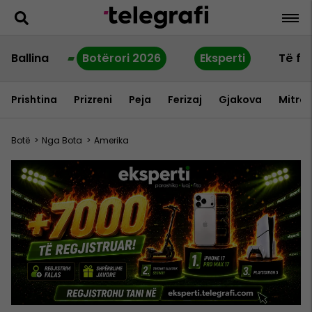
Ballina
Botërori 2026
Eksperti
Të fu
Prishtina
Prizreni
Peja
Ferizaj
Gjakova
Mitrov
Botë
>
Nga Bota
>
Amerika