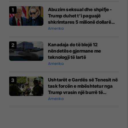
Abuzim seksual dhe shpifje -
Trump duhet t’i paguajë
shkrimtares 5 milionë dollarë
dëmshpërblim
Amerika
Kanadaja do të blejë 12
nëndetëse gjermane me
teknologji të lartë
Amerika
Ushtarët e Gardës së Tenesit në
task forcën e mbështetur nga
Trump vrasin një burrë të
armatosur
Amerika