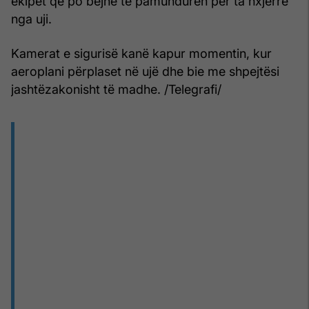
ekipet që po bëjnë të pamundurën për ta nxjerrë
nga uji.
Kamerat e sigurisë kanë kapur momentin, kur
aeroplani përplaset në ujë dhe bie me shpejtësi
jashtëzakonisht të madhe. /Telegrafi/