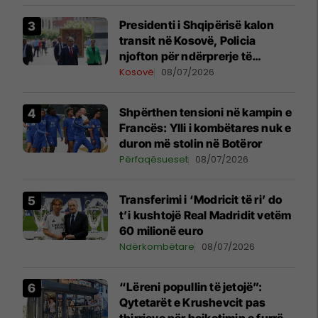
Presidenti i Shqipërisë kalon
transit në Kosovë, Policia
njofton për ndërprerje të
përkohshme të trafikut
Kosovë
08/07/2026
Shpërthen tensioni në kampin e
Francës: Ylli i kombëtares nuk e
duron më stolin në Botëror
Përfaqësueset
08/07/2026
Transferimi i ‘Modricit të ri’ do
t’i kushtojë Real Madridit vetëm
60 milionë euro
Ndërkombëtare
08/07/2026
“Lëreni popullin të jetojë”:
Qytetarët e Krushevcit pas