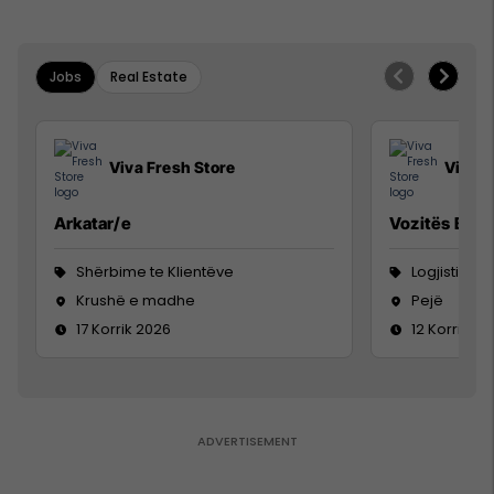
Jobs
Real Estate
Viva Fresh Store
Viva F
Arkatar/e
Vozitës B
Shërbime te Klientëve
Logjistikë
Krushë e madhe
Pejë
17 Korrik 2026
12 Korrik 20