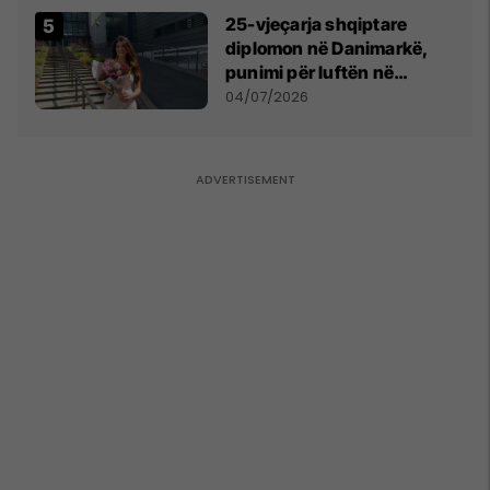
25-vjeçarja shqiptare
diplomon në Danimarkë,
punimi për luftën në
Kosovë vlerësohet me
04/07/2026
notën më të lartë