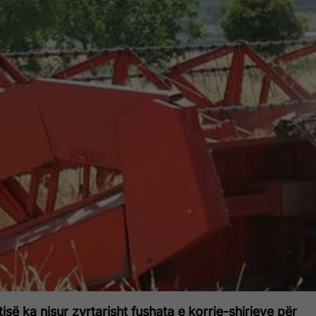
së ka nisur zyrtarisht fushata e korrje-shirjeve për