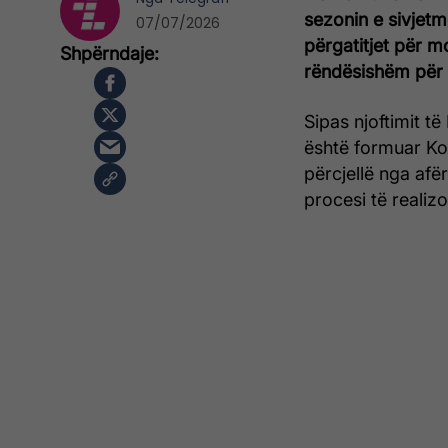
sezonin e sivjetm
07/07/2026
përgatitjet për m
rëndësishëm për 
Sipas njoftimit t
është formuar Kom
përcjellë nga afë
procesi të realiz