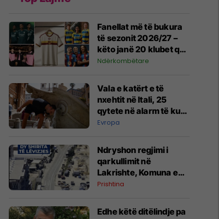
Fanellat më të bukura
të sezonit 2026/27 –
këto janë 20 klubet që
spikatën me dizajnin e
Ndërkombëtare
tyre
Vala e katërt e të
nxehtit në Itali, 25
qytete në alarm të kuq
- probleme me
Evropa
mungesën e ujit
Ndryshon regjimi i
qarkullimit në
Lakrishte, Komuna e
Prishtinës ofron
Prishtina
shpjegime
Edhe këtë ditëlindje pa