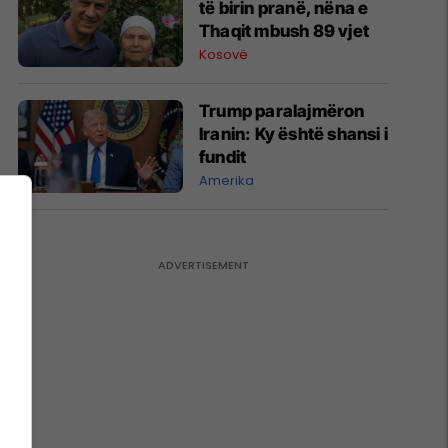
të birin pranë, nëna e
Thaqit mbush 89 vjet
Kosovë
Trump paralajmëron
Iranin: Ky është shansi i
fundit
Amerika