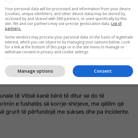
qësi dhe Pylltari ka apeluar tek qytetarët dhe
Your personal data will be processed and information from your device
(cookies, unique identifiers, and other device data) may be stored by,
egojnë kujdes të shtuar gjatë kësaj periudhe,
accessed by and shared with 369 partners, or used specifically by this
site. We and our partners may use precise geolocation data.
List of
hkak të temperaturave të larta dhe rrezikut nga
partners.
Some vendors may process your personal data on the basis of legitimate
interest, which you can object to by managing your options below. Look
for a link at the bottom of this page or in the site menu to manage or
ermerët duhet të kenë kujdes të shtuar dhe të mos
withdraw consent in privacy and cookie settings.
sipërfaqet me kashtë apo në serra, pasi
arta dhe era mund të shkaktojnë përhapjen e shpejtë
Manage options
Consent
 rrezikuar të mbjellat, pronën dhe mjedisin", thuhet
omunës.
unale të Vitisë kanë bërë të ditur se do të
imin e fushatës së korrje-shirjeve, me qëllim që
 së grurit të përfundojë me sukses dhe pa incidente.