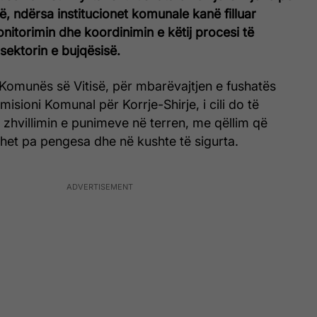
ë, ndërsa institucionet komunale kanë filluar
onitorimin dhe koordinimin e këtij procesi të
sektorin e bujqësisë.
ë Komunës së Vitisë, për mbarëvajtjen e fushatës
isioni Komunal për Korrje-Shirje, i cili do të
r zhvillimin e punimeve në terren, me qëllim që
ohet pa pengesa dhe në kushte të sigurta.