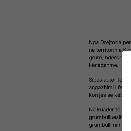
Nga Drejtoria për 
në territorin e K
grurë, ndërsa pri
kënaqshme.
Sipas autoritete
angazhimi i fermer
korrjes së këtij vit
Në kuadër të përg
grumbulluesit e g
grumbullimin në 