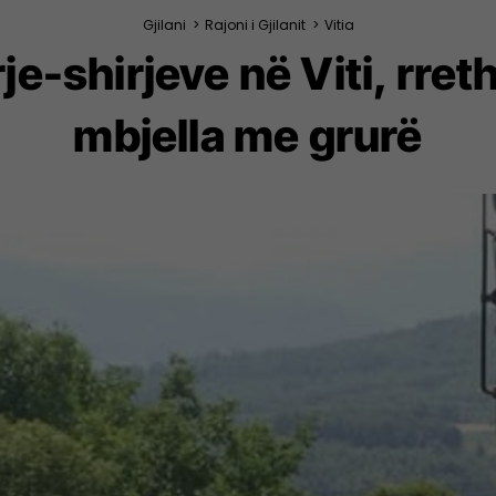
Gjilani
>
Rajoni i Gjilanit
>
Vitia
je-shirjeve në Viti, rret
mbjella me grurë