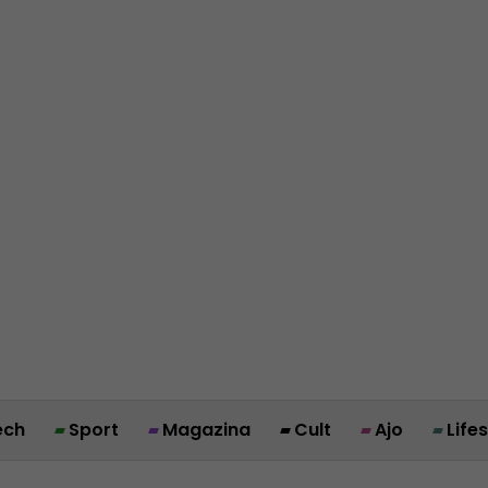
ech
Sport
Magazina
Cult
Ajo
Life