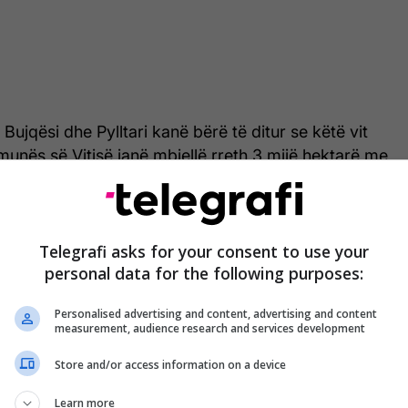
Bujqësi dhe Pylltari kanë bërë të ditur se këtë vit
omunës së Vitisë janë mbjellë rreth 3 mijë hektarë me
tshmëritë për rendimente janë vlerësuar si të
ve komunale, kushtet e favorshme gjatë sezonit dhe
Telegrafi asks for your consent to use your
personal data for the following purposes:
ëve pritet të ndikojnë pozitivisht në rezultatet e
i.
Personalised advertising and content, advertising and content
measurement, audience research and services development
atitjeve për fushatën, edhe mullinjtë dhe
rurit janë mobilizuar për të siguruar pranimin dhe
Store and/or access information on a device
kohë të prodhimit.
Learn more