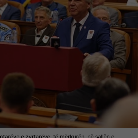
mtarëve e zyrtarëve, të mërkurën, në sallën e