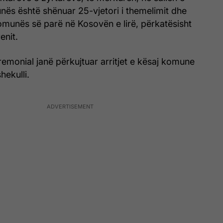
nës është shënuar 25-vjetori i themelimit dhe
omunës së parë në Kosovën e lirë, përkatësisht
enit.
emonial janë përkujtuar arritjet e kësaj komune
hekulli.