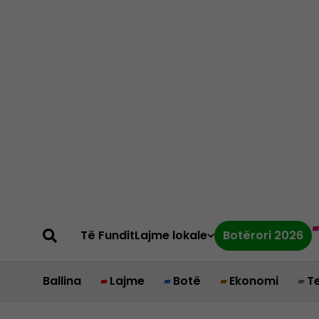
Të Fundit
Lajme lokale
Botërori 2026
Ballina
Lajme
Botë
Ekonomi
T