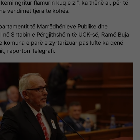
kemi ngritur flamurin kuq e zi”, ka thënë ai, për të
he vendimet tjera të kohës.
epartamentit të Marrëdhënieve Publike dhe
il në Shtabin e Përgjithshëm të UCK-së, Ramë Buja
se komuna e parë e zyrtarizuar pas lufte ka qenë
t, raporton Telegrafi.