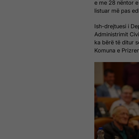
e me 28 nëntor e 
listuar më pas ed
Ish-drejtuesi i D
Administrimit Civ
ka bërë të ditur 
Komuna e Prizreni