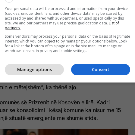
Your personal data will be processed and information from your device
(cookies, unique identifiers, and other device data) may be stored by,
accessed by and shared with 369 partners, or used specifically by this
site. We and our partners may use precise geolocation data.
List of
partners.
Some vendors may process your personal data on the basis of legitimate
interest, which you can object to by managing your options below. Look
for a link at the bottom of this page or in the site menu to manage or
withdraw consent in privacy and cookie settings.
se ky i sotmi na kthejnë në periudhën e fillesave të
itucioneve përkatësisht fillimin e punës së Komunës
Manage options
Consent
na bën të vlerësojmë të arriturat e deritanishme, të
tysë edhe vullnet që të gjithë të punojmë sa më
min e mëtejshëm”, ka thënë ajo.
 Komunës së Prizrenit në Kosovën e lirë, Kadri
uar se konsolidimi i kësaj komune ka nisur me 15
 një situatë emergjente me shumë sfida.