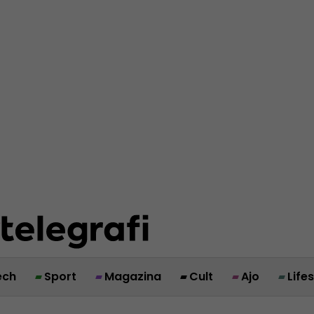
ech
Sport
Magazina
Cult
Ajo
Life