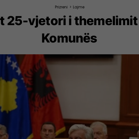
Prizreni
>
Lajme
 25-vjetori i themelimit
Komunës