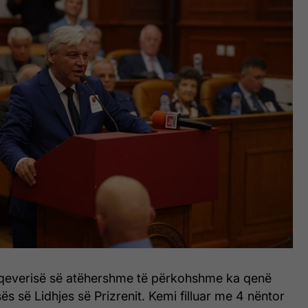
i qeverisë së atëhershme të përkohshme ka qenë
sës së Lidhjes së Prizrenit. Kemi filluar me 4 nëntor