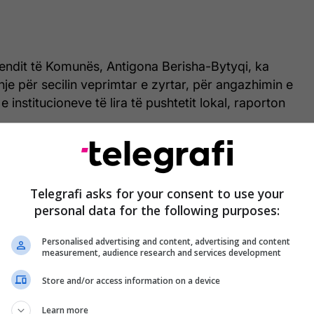
endit të Komunës, Antigona Berisha-Bytyqi, ka
je për secilin veprimtar e zyrtar, për angazhimin e
e institucioneve të lira të pushtetit lokal, raporton
Telegrafi asks for your consent to use your
personal data for the following purposes:
Personalised advertising and content, advertising and content
measurement, audience research and services development
Store and/or access information on a device
Learn more