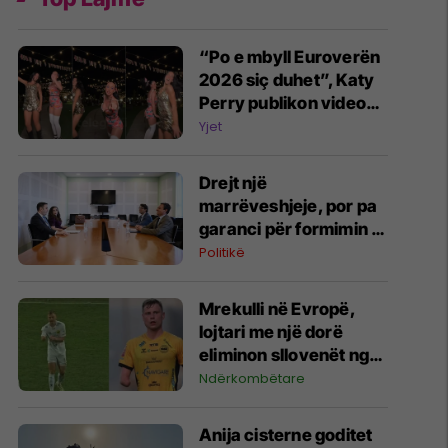
“Po e mbyll Euroverën
2026 siç duhet”, Katy
Perry publikon videon
ikonike me Dua Lipën
Yjet
nga Sunny Hill Festival
Drejt një
marrëveshjeje, por pa
garanci për formimin e
institucioneve
Politikë
Mrekulli në Evropë,
lojtari me një dorë
eliminon sllovenët nga
Liga e Konferencës
Ndërkombëtare
Anija cisterne goditet