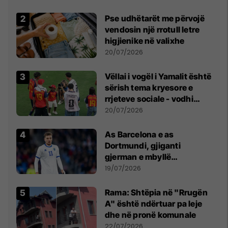
erëra të forta
Pse udhëtarët me përvojë
vendosin një rrotull letre
higjienike në valixhe
20/07/2026
Vëllai i vogël i Yamalit është
sërish tema kryesore e
rrjeteve sociale - vodhi
vëmendjen pas finales së
20/07/2026
Kupës së Botës
As Barcelona e as
Dortmundi, gjiganti
gjerman e mbyllë
marrëveshjen për Fisnik
19/07/2026
Asllanin
Rama: Shtëpia në "Rrugën
A" është ndërtuar pa leje
dhe në pronë komunale
22/07/2026