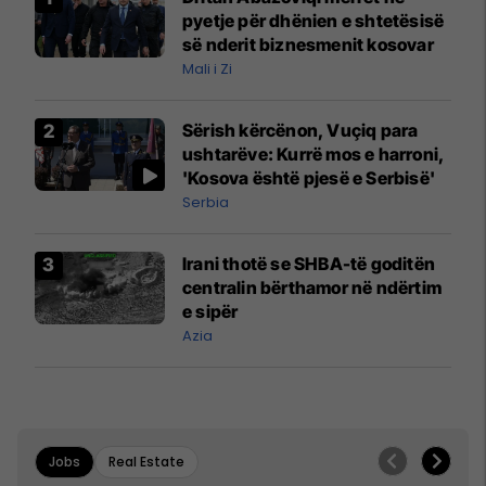
pyetje për dhënien e shtetësisë
së nderit biznesmenit kosovar
Mali i Zi
Sërish kërcënon, Vuçiq para
ushtarëve: Kurrë mos e harroni,
'Kosova është pjesë e Serbisë'
Serbia
Irani thotë se SHBA-të goditën
centralin bërthamor në ndërtim
e sipër
Azia
Jobs
Real Estate