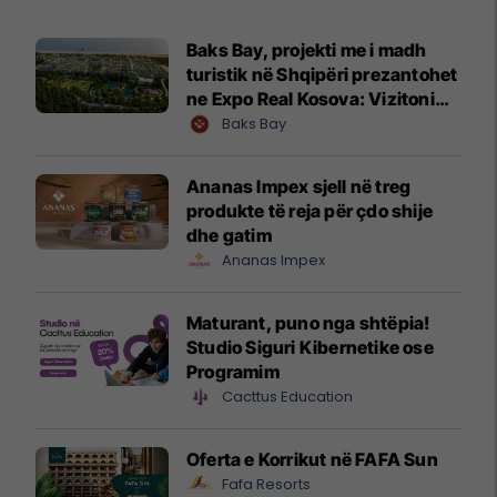
Baks Bay, projekti me i madh
turistik në Shqipëri prezantohet
ne Expo Real Kosova: Vizitoni
shtandin dhe zbuloni
Baks Bay
mundësitë e investimit
Ananas Impex sjell në treg
produkte të reja për çdo shije
dhe gatim
Ananas Impex
Maturant, puno nga shtëpia!
Studio Siguri Kibernetike ose
Programim
Cacttus Education
Oferta e Korrikut në FAFA Sun
Fafa Resorts