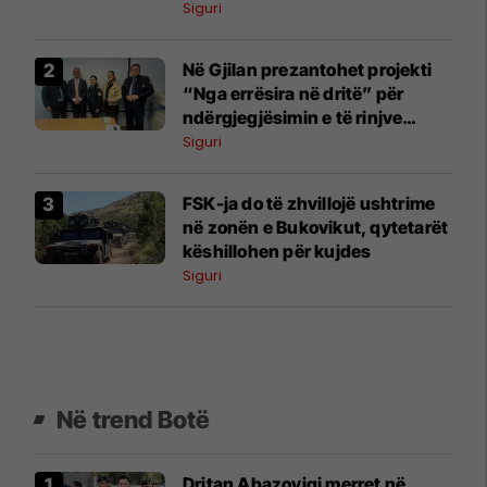
Siguri
Në Gjilan prezantohet projekti
“Nga errësira në dritë” për
ndërgjegjësimin e të rinjve
kundër dukurive negative
Siguri
FSK-ja do të zhvillojë ushtrime
në zonën e Bukovikut, qytetarët
këshillohen për kujdes
Siguri
Në trend Botë
Dritan Abazoviqi merret në