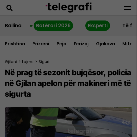
Ballina
Botërori 2026
Eksperti
Të fu
Prishtina
Prizreni
Peja
Ferizaj
Gjakova
Mitrov
Gjilani
>
Lajme
>
Siguri
Në prag të sezonit bujqësor, policia
në Gjilan apelon për makineri më të
sigurta