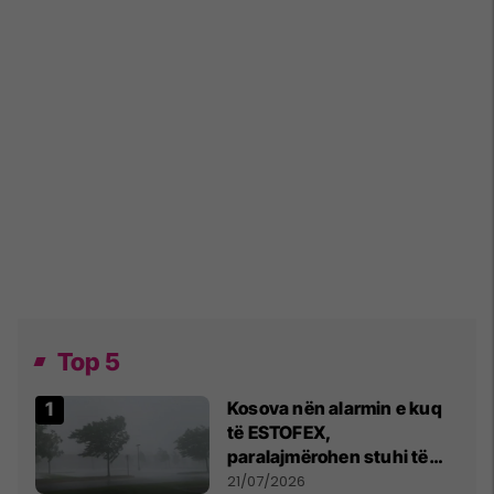
Top 5
Kosova nën alarmin e kuq
të ESTOFEX,
paralajmërohen stuhi të
fuqishme me breshër dhe
21/07/2026