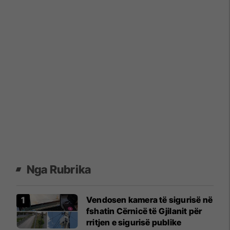
Nga Rubrika
Vendosen kamera të sigurisë në
fshatin Cërnicë të Gjilanit për
rritjen e sigurisë publike